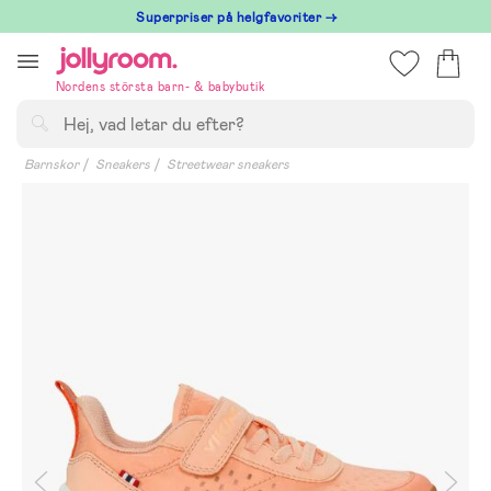
Hoppa
Superpriser på helgfavoriter →
till
innehållet
Nordens största barn- & babybutik
Sök
Barnskor
Sneakers
Streetwear sneakers