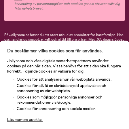
behandling av personuppgifter och cookies genom att avanmäla dig
från nyhetsbrevet.
På Jollyroom.se hittar du ett stort utbud av produkter för barnfamiljen.
Hos
oss handlar du snabbt, enkelt och alltid till bra priser.
Med 365 dagars öppet
köp och en mycket kompetent kundtjänst kan du känna dig trygg att handla
hos oss. I vårt sortiment hittar du barnvagnar, bilstolar, kläder för barn och
Du bestämmer vilka cookies som får användas.
baby, produkter för mamman, massor av inspirerande inredning, leksaker,
babyprodukter och mycket mer. Vi erbjuder produkter från välkända
Jollyroom och våra digitala samarbetspartners använder
varumärken så som Britax, Maxi-Cosi, Baby Jogger, BabyBjörn, Didriksons,
cookies på den här sidan. Vissa behövs för att sidan ska fungera
KidKraft, Ergobaby, Philips Avent, Neonate, Cybex, LEGO och många fler.
korrekt. Följande cookies är valbara för dig:
Välkommen in och kika runt i Nordens största barn- och babybutik på nätet!
Cookies för att analysera hur vår webbplats används.
Cookies för att få en skräddarsydd upplevelse och
annonsering av vår webbplats.
Cookies som möjliggör personliga annonser och
rekommendationer via Google.
Kundservice
Cookies för annonsering och sociala medier.
Läs mer om cookies
© 2026 Jollyroom AB. Alla rättigheter reserverade.