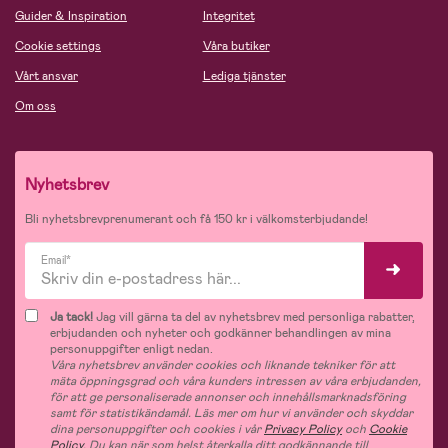
Guider & Inspiration
Integritet
Cookie settings
Våra butiker
Vårt ansvar
Lediga tjänster
Om oss
Nyhetsbrev
Bli nyhetsbrevprenumerant och få 150 kr i välkomsterbjudande!
Email*
Ja tack!
Jag vill gärna ta del av nyhetsbrev med personliga rabatter,
erbjudanden och nyheter och godkänner behandlingen av mina
personuppgifter enligt nedan.
Våra nyhetsbrev använder cookies och liknande tekniker för att
mäta öppningsgrad och våra kunders intressen av våra erbjudanden,
för att ge personaliserade annonser och innehållsmarknadsföring
samt för statistikändamål. Läs mer om hur vi använder och skyddar
dina personuppgifter och cookies i vår
Privacy Policy
och
Cookie
Policy
. Du kan när som helst återkalla ditt godkännande till