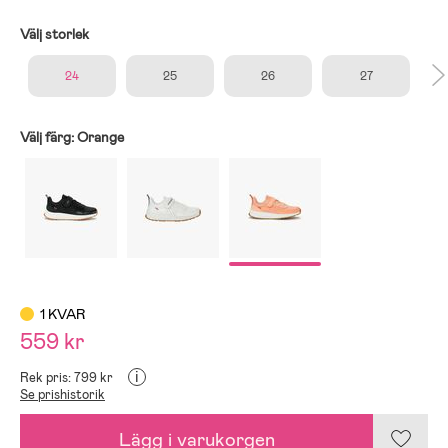
Välj storlek
24
25
26
27
Välj färg:
Orange
1 KVAR
559 kr
i
Rek pris: 799 kr
Se prishistorik
Lägg i varukorgen