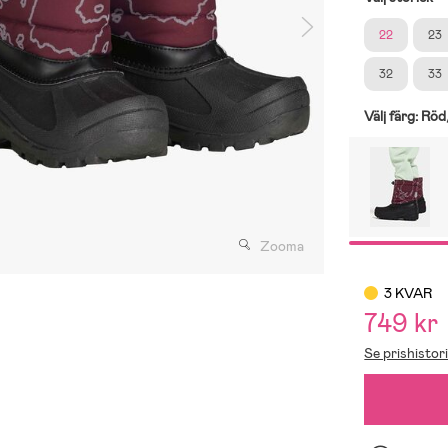
22
23
32
33
Välj färg:
Röd
Zooma
3 KVAR
749 kr
Se prishistor