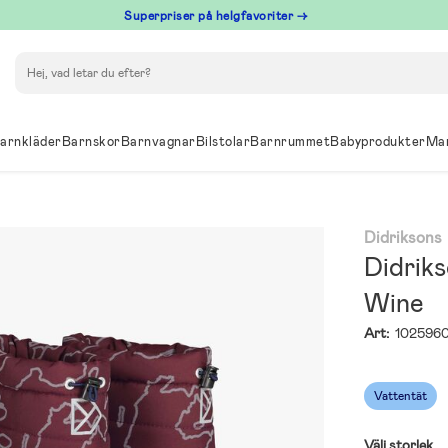
Superpriser på helgfavoriter →
Sök
arnkläder
Barnskor
Barnvagnar
Bilstolar
Barnrummet
Babyprodukter
Ma
Didriksons
Didrik
Wine
Art:
102596
Vattentät
Välj storlek