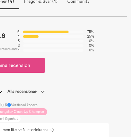
ner (4)
Frågor & Svar (1)
Community
5
75%
.8
4
25%
3
0%
2
0%
4 recensioner
1
0%
mna recension
Alla recensioner
lu K
Verifierad köpare
oungster Clean-Up Champion
r i lägenhet
. men lite små i storlekarna :-)