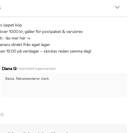
k
s öppet köp
 över 1000 kr, gäller för postpaket & varubrev
i - läs mer här ->
everans direkt från eget lager
nnan 12:00 på vardagar – skickas redan samma dag!
Diana G
Framröstad topprecension
Bästa. Rekommenderar stark