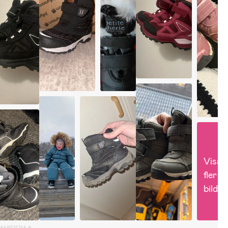
Visa 
fler 
bilder