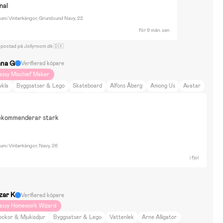
nal
Lumi Vinterkängor, Grundsund Navy, 22
för 9 mån. sen
 postad på Jollyroom.dk 🇩🇰
ana G
Verifierad köpare
assy Mischief Maker
ykla
Byggsatser & Lego
Skateboard
Alfons Åberg
Among Us
Avatar
r i lägenhet
Cykling
Resa
Beemoo
ekommenderar stark
umi Vinterkängor, Navy, 26
i fjol
zar K
Verifierad köpare
assy Homework Wizard
ockor & Mjukisdjur
Byggsatser & Lego
Vattenlek
Arne Alligator