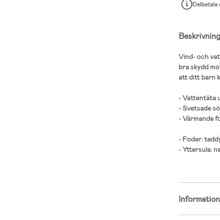
Delbetala
Beskrivnin
Vind- och va
bra skydd mot
att ditt barn 
- Vattentäta 
- Svetsade s
- Värmande f
- Foder: tedd
- Yttersula: 
Informatio