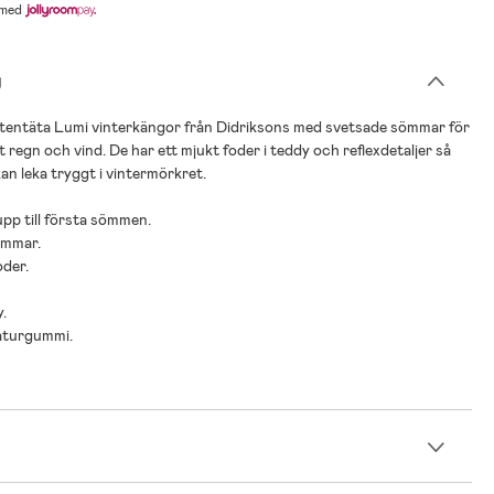
med
g
ttentäta Lumi vinterkängor från Didriksons med svetsade sömmar för
 regn och vind. De har ett mjukt foder i teddy och reflexdetaljer så
kan leka tryggt i vintermörkret.
upp till första sömmen.
ömmar.
oder.
y.
naturgummi.
n