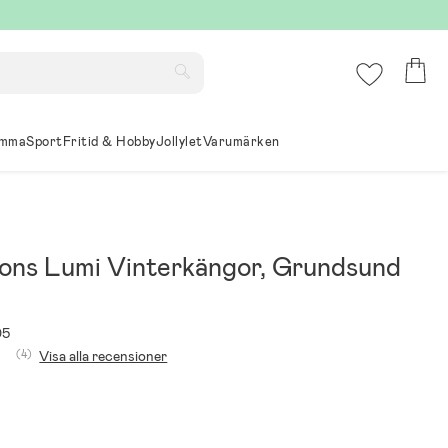
mma
Sport
Fritid & Hobby
Jollylet
Varumärken
sons Lumi Vinterkängor, Grundsund
05
(4)
Visa alla recensioner