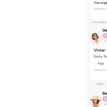
Visa origi
Didriksons 
Ursprungligen
Di
S
C
Bo
Vinter
Bästa. R
Inga
Didriksons L
1 like
Be
S
D