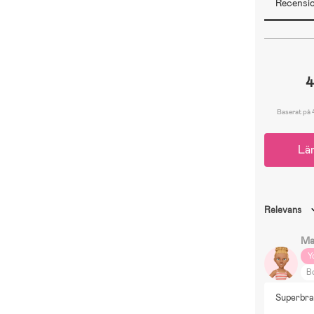
Recensio
4
Baserat på 
Lä
Relevans
Ma
Y
Bo
Superbra.