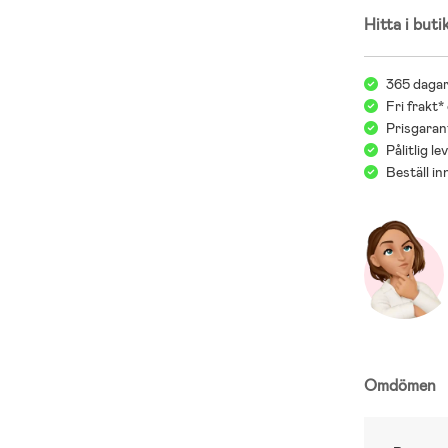
Hitta i buti
365 dagar
Fri frakt*
Prisgarant
Pålitlig l
Beställ i
Omdömen