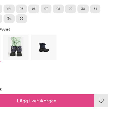
24
25
26
27
28
29
30
31
34
35
/Svart
ik
Lägg i varukorgen