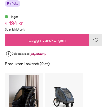
Fri frakt
I lager
4 194 kr
Se prishistorik
Lägg i varukorgen
Delbetala
med
Produkter i paketet (2 st)