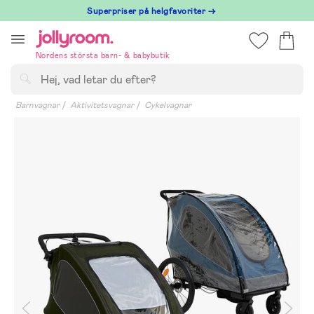
Hoppa
Superpriser på helgfavoriter →
till
innehållet
Nordens största barn- & babybutik
Sök
Barnvagnar
Aktivitetsvagnar
Cykelvagnar