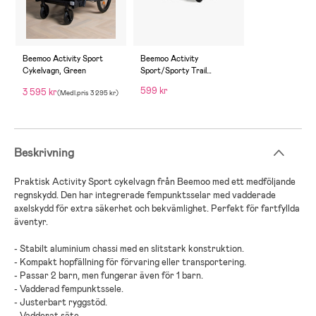
Beemoo Activity Sport
Beemoo Activity
Cykelvagn, Green
Sport/Sporty Trail
Regnskydd
599 kr
3 595 kr
(
Medl.pris
3 295 kr
)
Beskrivning
Praktisk
Activity Sport
cykelvagn
från
Beemoo
med ett
medföljande
regnskydd
. Den har
integrerade
fempunktsselar
med
vadderade
axelskydd
för extra säkerhet och bekvämlighet
. Perfekt
för fartfyllda
äventyr
.
-
Stabilt aluminium chassi med en slitstark konstruktion
.
-
Kompakt hopfällning för förvaring eller transportering
.
-
Passar 2 barn, men fungerar även för 1 barn
.
-
Vadderad fempunktssele
.
-
Justerbart ryggstöd
.
-
Vadderat säte
.