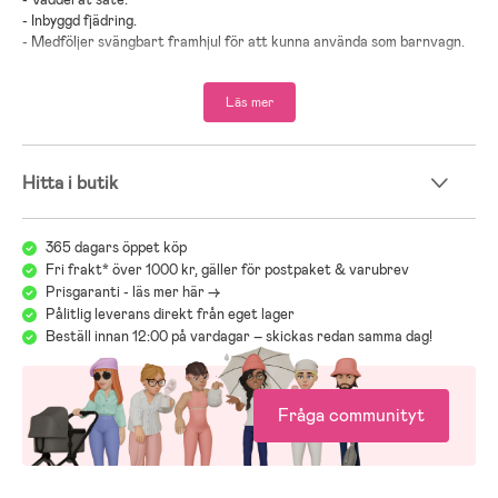
-
Inbyggd fjädring
.
-
Medföljer svängbart framhjul för att kunna använda som barnvagn
.
-
Utrustad med hjulskydd
.
-
Hand- och fotbroms
.
Läs mer
-
Justerbart handtag
.
-
Stort förvaringsutrymme
.
-
Kopplingsdon för anslutning till cykel
.
-
Ett regnskydd medföljer
.
Hitta i butik
-
Maxlängd på barnet: 111 cm
.
-
Maxvikt per barn: 22 kg
.
-
Maxvikt: 44 kg
.
365 dagars öppet köp
Fri frakt* över 1000 kr, gäller för postpaket & varubrev
-
Rekommenderad ålder: Från 6 månader till 4 år
.
Prisgaranti - läs mer här ->
-
Klicka dig in på respektive produkt för mer information!
Pålitlig leverans direkt från eget lager
-
Testad och godkänd enligt Europeisk standard: EN 1888-1, EN 1888-
Beställ innan 12:00 på vardagar – skickas redan samma dag!
2 & EN 15918
.
-
Testad och godkänd att använda som joggingvagn enligt europeiska
standarden EN 1888-3
.
Fråga communityt