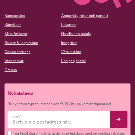
Kundservice
Ångerrätt, retur och garanti
Köpvillkor
Leverans
Mina fakturor
Handla och betala
Guider & Inspiration
Integritet
Cookie settings
Våra butiker
Vårt ansvar
Lediga tjänster
Om oss
Nyhetsbrev
Bli nyhetsbrevprenumerant och få 150 kr i välkomsterbjudande!
Email*
Ja tack!
Jag vill gärna ta del av nyhetsbrev med personliga rabatter,