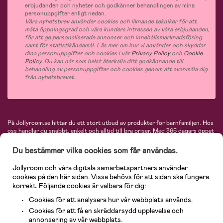
erbjudanden och nyheter och godkänner behandlingen av mina
personuppgifter enligt nedan.
Våra nyhetsbrev använder cookies och liknande tekniker för att
mäta öppningsgrad och våra kunders intressen av våra erbjudanden,
för att ge personaliserade annonser och innehållsmarknadsföring
samt för statistikändamål. Läs mer om hur vi använder och skyddar
dina personuppgifter och cookies i vår
Privacy Policy
och
Cookie
Policy
. Du kan när som helst återkalla ditt godkännande till
behandling av personuppgifter och cookies genom att avanmäla dig
från nyhetsbrevet.
På Jollyroom.se hittar du ett stort utbud av produkter för barnfamiljen.
Hos
oss handlar du snabbt, enkelt och alltid till bra priser.
Med 365 dagars öppet
köp och en mycket kompetent kundtjänst kan du känna dig trygg att handla
hos oss. I vårt sortiment hittar du barnvagnar, bilstolar, kläder för barn och
Du bestämmer vilka cookies som får användas.
baby, produkter för mamman, massor av inspirerande inredning, leksaker,
babyprodukter och mycket mer. Vi erbjuder produkter från välkända
Jollyroom och våra digitala samarbetspartners använder
varumärken så som Britax, Maxi-Cosi, Baby Jogger, BabyBjörn, Didriksons,
cookies på den här sidan. Vissa behövs för att sidan ska fungera
KidKraft, Ergobaby, Philips Avent, Neonate, Cybex, LEGO och många fler.
korrekt. Följande cookies är valbara för dig:
Välkommen in och kika runt i Nordens största barn- och babybutik på nätet!
Cookies för att analysera hur vår webbplats används.
Cookies för att få en skräddarsydd upplevelse och
annonsering av vår webbplats.