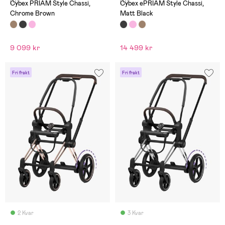
(0)
(0)
Cybex PRIAM Style Chassi,
Cybex ePRIAM Style Chassi,
Chrome Brown
Matt Black
9 099 kr
14 499 kr
Fri frakt
Fri frakt
2 Kvar
3 Kvar