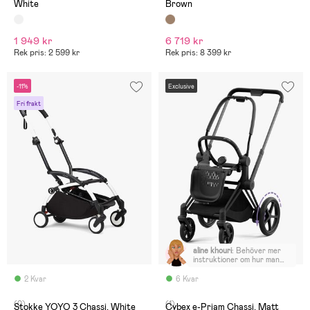
White
Brown
1 949 kr
6 719 kr
Rek pris: 2 599 kr
Rek pris: 8 399 kr
-11%
Exclusive
Fri frakt
aline khouri
:
Behöver mer
instruktioner om hur man
sätter ihop
2 Kvar
6 Kvar
(0)
(1)
Stokke YOYO 3 Chassi, White
Cybex e-Priam Chassi, Matt