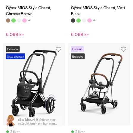
(0)
(0)
Cybex MIOS Style Chassi,
Cybex MIOS Style Chassi, Matt
Chrome Brown
Black
6 099 kr
6 099 kr
Exclusive
Fri frakt
Sista chansen
Exclusive
aline khouri
:
Behöver mer
instruktioner om hur man
sätter ihop
3 Kvar
3 Kvar