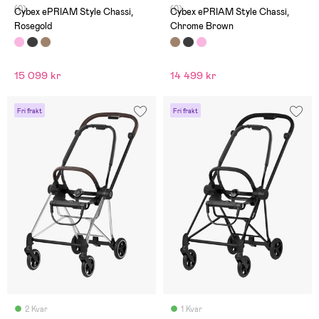
(0)
(0)
Cybex ePRIAM Style Chassi,
Cybex ePRIAM Style Chassi,
Rosegold
Chrome Brown
15 099 kr
14 499 kr
Fri frakt
Fri frakt
2 Kvar
1 Kvar