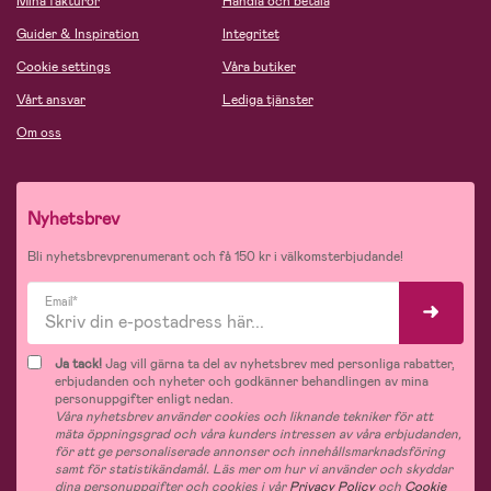
Mina fakturor
Handla och betala
Guider & Inspiration
Integritet
Cookie settings
Våra butiker
Vårt ansvar
Lediga tjänster
Om oss
Nyhetsbrev
Bli nyhetsbrevprenumerant och få 150 kr i välkomsterbjudande!
Email*
Ja tack!
Jag vill gärna ta del av nyhetsbrev med personliga rabatter,
erbjudanden och nyheter och godkänner behandlingen av mina
personuppgifter enligt nedan.
Våra nyhetsbrev använder cookies och liknande tekniker för att
mäta öppningsgrad och våra kunders intressen av våra erbjudanden,
för att ge personaliserade annonser och innehållsmarknadsföring
samt för statistikändamål. Läs mer om hur vi använder och skyddar
dina personuppgifter och cookies i vår
Privacy Policy
och
Cookie