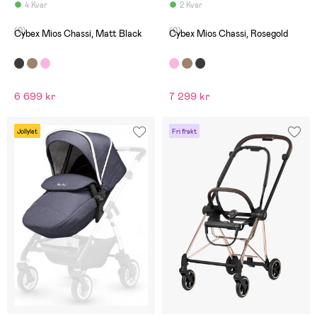
4 Kvar
2 Kvar
(0)
(0)
Cybex Mios Chassi, Matt Black
Cybex Mios Chassi, Rosegold
6 699 kr
7 299 kr
Jollylet
Fri frakt