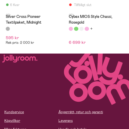
6 Kvar
Tillfälligt slut
(0)
(0)
Silver Cross Pioneer
Cybex MIOS Style Chassi,
Textilpaket, Midnight
Rosegold
595 kr
6 699 kr
Rek pris: 2 000 kr
Kundservice
Ångerrätt, retur och garanti
Köpvillkor
Leverans