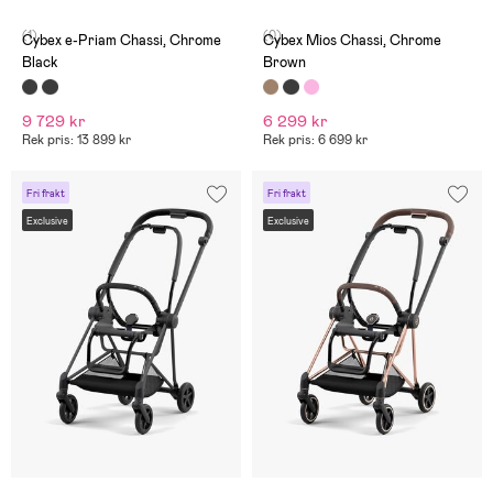
(1)
(0)
Cybex e-Priam Chassi, Chrome
Cybex Mios Chassi, Chrome
Black
Brown
9 729 kr
6 299 kr
Rek pris: 13 899 kr
Rek pris: 6 699 kr
Fri frakt
Fri frakt
Exclusive
Exclusive