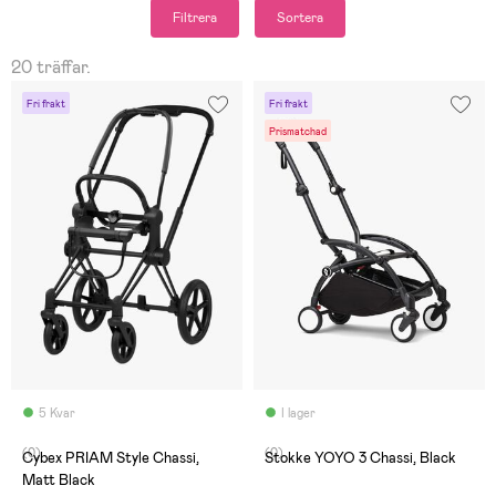
Filtrera
Sortera
20 träffar.
Fri frakt
Fri frakt
Prismatchad
5 Kvar
I lager
(0)
(0)
Cybex PRIAM Style Chassi,
Stokke YOYO 3 Chassi, Black
Matt Black