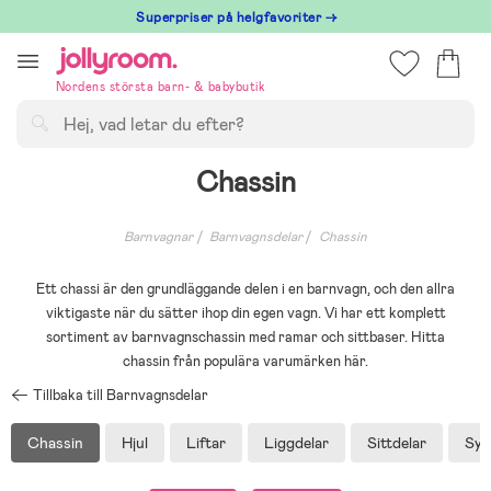
Hoppa
Superpriser på helgfavoriter →
till
innehållet
Nordens största barn- & babybutik
Sök
Chassin
Barnvagnar
Barnvagnsdelar
Chassin
Ett chassi är den grundläggande delen i en barnvagn, och den allra
viktigaste när du sätter ihop din egen vagn. Vi har ett komplett
sortiment av barnvagnschassin med ramar och sittbaser. Hitta
chassin från populära varumärken här.
Tillbaka till Barnvagnsdelar
Chassin
Hjul
Liftar
Liggdelar
Sittdelar
Sys