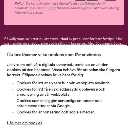
Policy
. Du kan när som helst återkalla ditt godkännande till
behandling av personuppgifter och cookies genom att avanmäla dig
från nyhetsbrevet.
På Jollyroom.se hittar du ett stort utbud av produkter för barnfamiljen.
Hos
oss handlar du snabbt, enkelt och alltid till bra priser.
Med 365 dagars öppet
köp och en mycket kompetent kundtjänst kan du känna dig trygg att handla
hos oss. I vårt sortiment hittar du barnvagnar, bilstolar, kläder för barn och
Du bestämmer vilka cookies som får användas.
baby, produkter för mamman, massor av inspirerande inredning, leksaker,
babyprodukter och mycket mer. Vi erbjuder produkter från välkända
Jollyroom och våra digitala samarbetspartners använder
varumärken så som Britax, Maxi-Cosi, Baby Jogger, BabyBjörn, Didriksons,
cookies på den här sidan. Vissa behövs för att sidan ska fungera
KidKraft, Ergobaby, Philips Avent, Neonate, Cybex, LEGO och många fler.
korrekt. Följande cookies är valbara för dig:
Välkommen in och kika runt i Nordens största barn- och babybutik på nätet!
Cookies för att analysera hur vår webbplats används.
Cookies för att få en skräddarsydd upplevelse och
annonsering av vår webbplats.
Cookies som möjliggör personliga annonser och
rekommendationer via Google.
Kundservice
Cookies för annonsering och sociala medier.
Läs mer om cookies