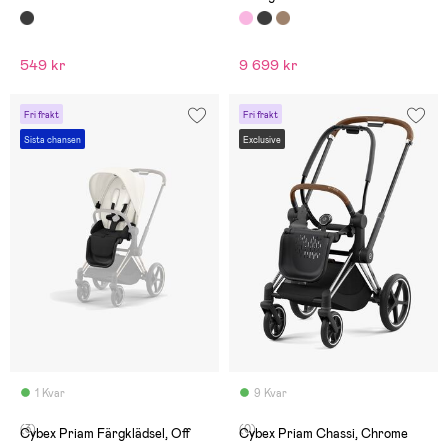
549 kr
9 699 kr
Fri frakt
Fri frakt
Sista chansen
Exclusive
1 Kvar
9 Kvar
(3)
(0)
Cybex Priam Färgklädsel, Off
Cybex Priam Chassi, Chrome