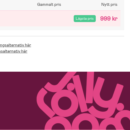
Gammalt pris
Nytt pris
999 kr
Lägsta pris
ingsalternativ här
nsalternativ här