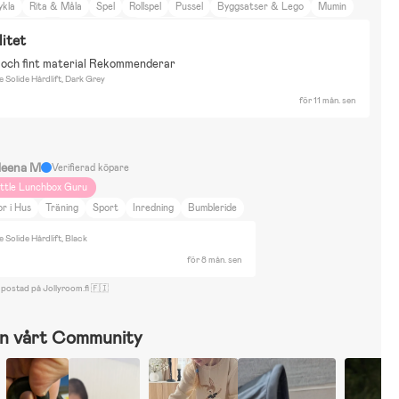
ykla
Rita & Måla
Spel
Rollspel
Pussel
Byggsatser & Lego
Mumin
uper Mario
Bor i lägenhet
Film & Litteratur
Petite Chérie Solide
litet
 och fint material Rekommenderar
e Solide Hårdlift, Dark Grey
för 11 mån. sen
leena M
Verifierad köpare
ittle Lunchbox Guru
r i Hus
Träning
Sport
Inredning
Bumbleride
e Solide Hårdlift, Black
för 8 mån. sen
 postad på Jollyroom.fi 🇫🇮
n vårt Community