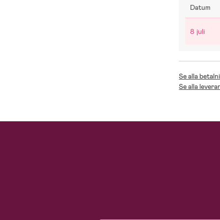
Datum
8 juli
Se alla betaln
Se alla levera