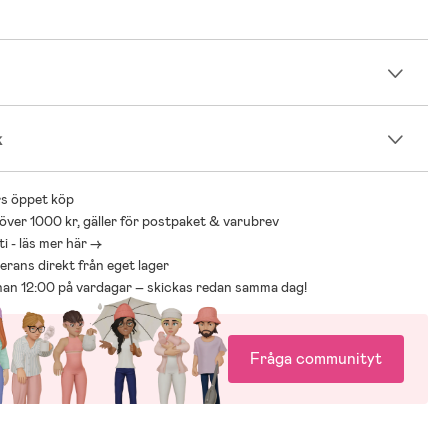
n
k
s öppet köp
 över 1000 kr, gäller för postpaket & varubrev
i - läs mer här ->
everans direkt från eget lager
nnan 12:00 på vardagar – skickas redan samma dag!
Fråga communityt