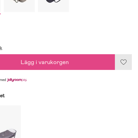
ik
Lägg i varukorgen
med
ket