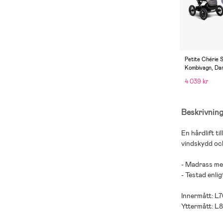
Petite Chérie S
Kombivagn, Da
Grey/Grey Mel
4 039 kr
Beskrivnin
En hårdlift t
vindskydd och
- Madrass me
- Testad enli
Innermått: L
Yttermått: L