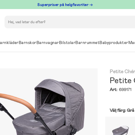
Superpriser på helgfavoriter →
Sök
arnkläder
Barnskor
Barnvagnar
Bilstolar
Barnrummet
Babyprodukter
Ma
Petite Chér
Petite 
Art:
699171
Välj färg:
Grå