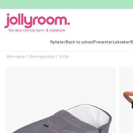
Hoppa
till
innehållet
Nordens största barn- & babybutik
Nyheter
Back to school
Presenter
Leksaker
B
Barnvagnar
Barnvagnsdelar
Liftar