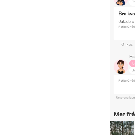
C
S
Bra kva
Jättebra
Petite Chéri
0 likes
He
L
Bo
Petite Chéri
Ursprungligen
Mer frå