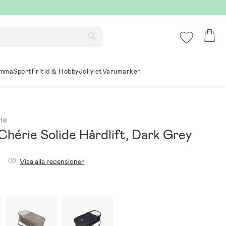
mma
Sport
Fritid & Hobby
Jollylet
Varumärken
ie
Chérie Solide Hårdlift, Dark Grey
(2)
Visa alla recensioner