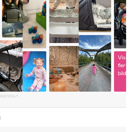
Visa 
fler 
bilder
GAMIFIERA.®
k