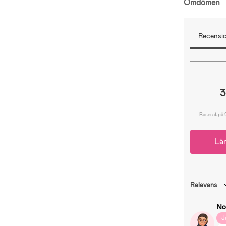
Omdömen
Recensio
3
Baserat på 
Lä
Relevans
No
J