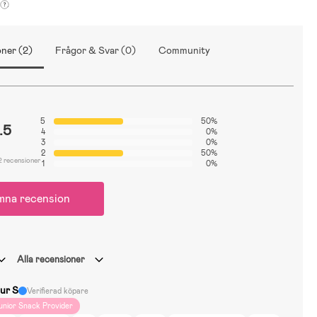
ner (2)
Frågor & Svar (0)
Community
5
50%
.5
4
0%
3
0%
2
50%
2 recensioner
1
0%
mna recension
Alla recensioner
ur S
Verifierad köpare
unior Snack Provider