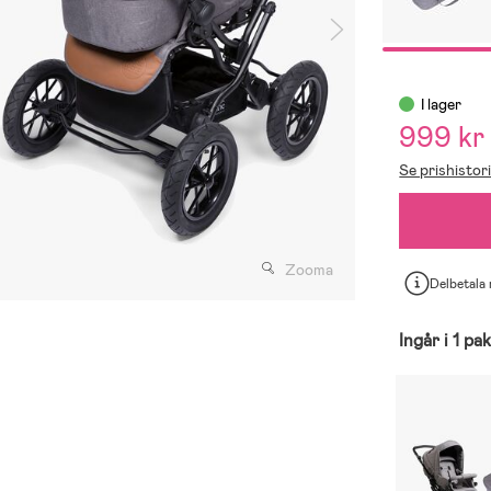
I lager
999 kr
Se prishistor
Zooma
Delbetala
Ingår i 1 pa