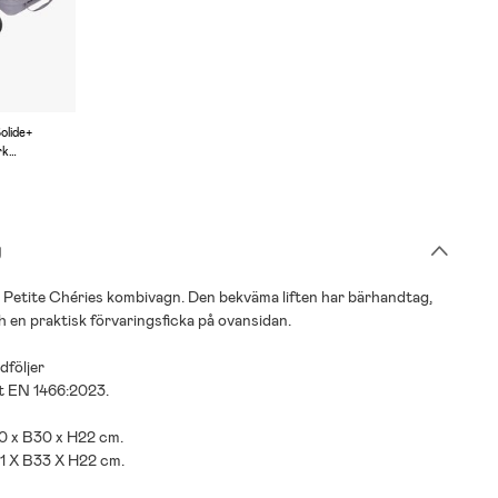
olide+
rk
ange
g
ill Petite Chéries kombivagn. Den bekväma liften har bärhandtag,
 en praktisk förvaringsficka på ovansidan.
dföljer
gt EN 1466:2023.
70 x B30 x H22 cm.
81 X B33 X H22 cm.