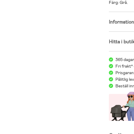
Färg: Grå.
Informatio
Hitta i buti
365 dagar
Fri frakt*
Prisgarant
Pålitlig l
Beställ i