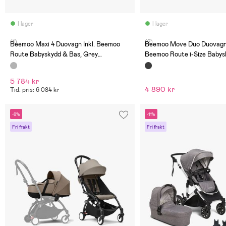
I lager
I lager
(1)
(2)
Beemoo Maxi 4 Duovagn Inkl. Beemoo
Beemoo Move Duo Duovagn 
Route Babyskydd & Bas, Grey
Beemoo Route i-Size Babys
Black/Mineral Gray
Black/Black Stone
5 784 kr
4 890 kr
Tid. pris: 6 084 kr
-9%
-11%
Fri frakt
Fri frakt