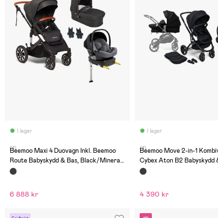
I lager
I lager
(1)
(1)
Beemoo Maxi 4 Duovagn Inkl. Beemoo
Beemoo Move 2-in-1 Kombiv
Route Babyskydd & Bas, Black/Mineral
Cybex Aton B2 Babyskydd 
Gray
Black/Volcano Black
6 888 kr
4 390 kr