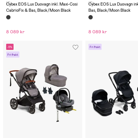
(1)
(1)
Cybex EOS Lux Duovagn inkl. Maxi-Cosi
Cybex EOS Lux Duovagn ink
CabrioFix & Bas, Black/Moon Black
Bas, Black/Moon Black
8 089 kr
8 089 kr
-5%
Fri frakt
Fri frakt