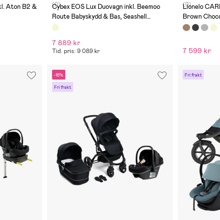
(0)
(0)
l. Aton B2 &
Cybex EOS Lux Duovagn inkl. Beemoo
Lionelo CAR
Route Babyskydd & Bas, Seashell
Brown Choco
Beige/Mineral Grey
7 889 kr
7 599 kr
Tid. pris: 9 089 kr
-16%
Fri frakt
Fri frakt