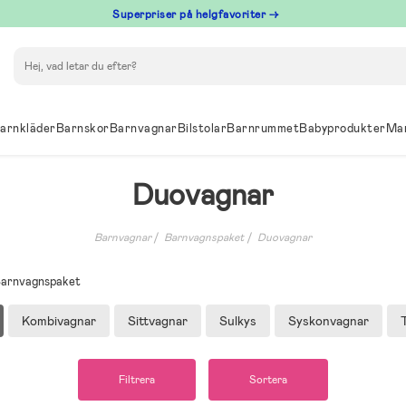
Superpriser på helgfavoriter →
Sök
arnkläder
Barnskor
Barnvagnar
Bilstolar
Barnrummet
Babyprodukter
Ma
Duovagnar
Barnvagnar
Barnvagnspaket
Duovagnar
l Barnvagnspaket
Kombivagnar
Sittvagnar
Sulkys
Syskonvagnar
Filtrera
Sortera