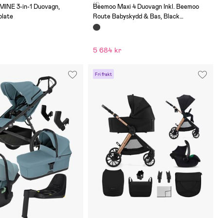
(1)
MINE 3-in-1 Duovagn,
Beemoo Maxi 4 Duovagn Inkl. Beemoo
late
Route Babyskydd & Bas, Black
Silver/Mineral Gray
5 684 kr
Fri frakt