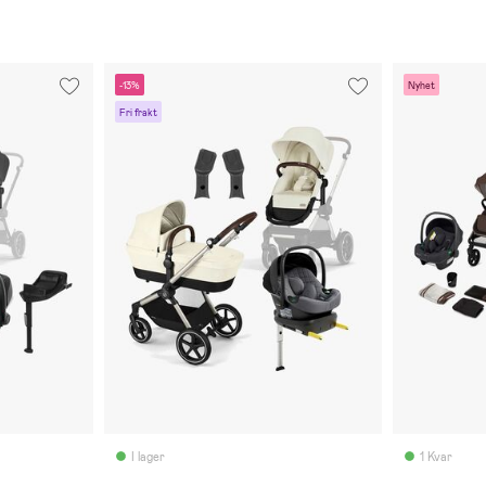
-13%
Nyhet
Fri frakt
I lager
1 Kvar