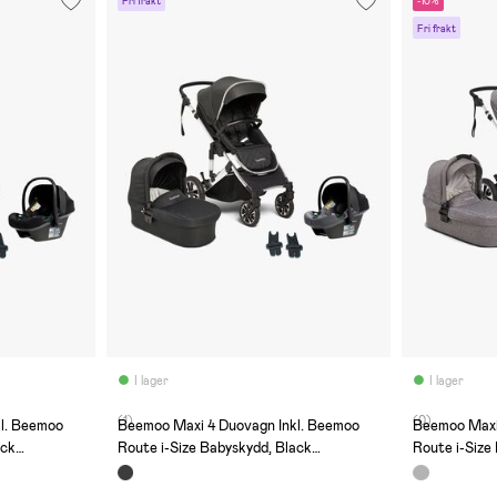
Fri frakt
-10%
Fri frakt
I lager
I lager
(1)
(0)
l. Beemoo
Beemoo Maxi 4 Duovagn Inkl. Beemoo
Beemoo Maxi
ack
Route i-Size Babyskydd, Black
Route i-Size
Silver/Mineral Grey
Silver/Miner