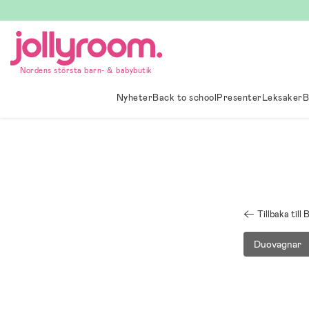
Hoppa
till
innehållet
Nordens största barn- & babybutik
Nyheter
Back to school
Presenter
Leksaker
B
Tillbaka til
Duovagnar