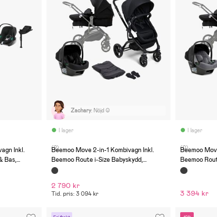
Zachary
:
Nöjd ☺️
I lager
I lager
(2)
(0)
agn Inkl.
Beemoo Move 2-in-1 Kombivagn Inkl.
Beemoo Move 
& Bas,
Beemoo Route i-Size Babyskydd,
Beemoo Route
Black/Black Stone
Black/Miner
2 790 kr
3 394 kr
Tid. pris: 3 094 kr