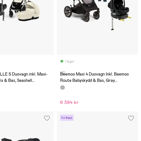
I lager
(0)
LE S Duovagn inkl. Maxi-
Beemoo Maxi 4 Duovagn Inkl. Beemoo
ix & Bas, Seashell
Route Babyskydd & Bas, Gray
e
Black/Black Stone
6 384 kr
Fri frakt