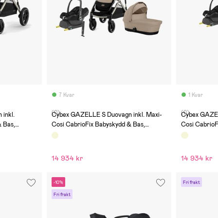
7 Kvar
1 Kvar
(0)
(0)
inkl.
Cybex GAZELLE S Duovagn inkl. Maxi-
Cybex GAZEL
 Bas,
Cosi CabrioFix Babyskydd & Bas,
Cosi CabrioF
ey
Almond Beige/Taupe
Beige/Taup
14 934 kr
14 934 kr
-10%
Fri frakt
Fri frakt