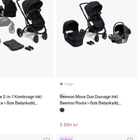
I lager
(0)
2-in-1 Kombivagn Inkl.
Beemoo Move Duo Duovagn Inkl.
 i-Size Babyskydd,
Beemoo Route i-Size Babyskydd,
al Grey
Black/Mineral Grey
3 894 kr