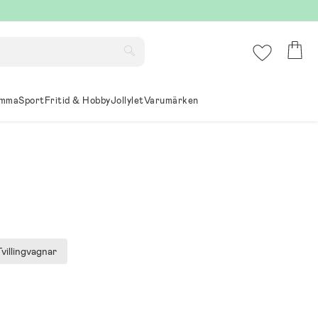
mma
Sport
Fritid & Hobby
Jollylet
Varumärken
Tvillingvagnar