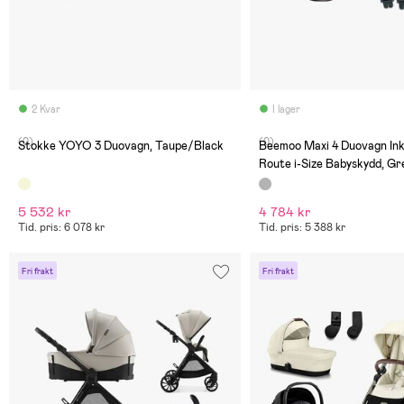
2 Kvar
I lager
(0)
(0)
Stokke YOYO 3 Duovagn, Taupe/Black
Beemoo Maxi 4 Duovagn Ink
Route i-Size Babyskydd, Gr
Silver/Black Stone
5 532 kr
4 784 kr
Tid. pris: 6 078 kr
Tid. pris: 5 388 kr
Fri frakt
Fri frakt