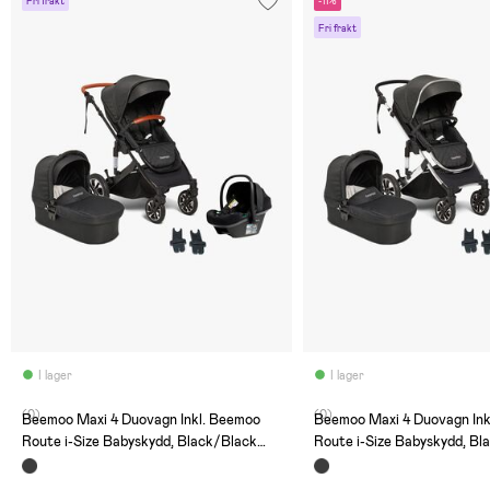
Fri frakt
-11%
Fri frakt
I lager
I lager
(0)
(0)
Beemoo Maxi 4 Duovagn Inkl. Beemoo
Beemoo Maxi 4 Duovagn Ink
Route i-Size Babyskydd, Black/Black
Route i-Size Babyskydd, Bl
Stone
Silver/Black Stone