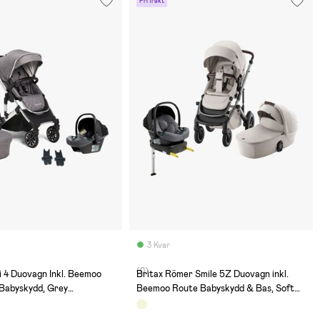
Fri frakt
3 Kvar
(0)
 4 Duovagn Inkl. Beemoo
Britax Römer Smile 5Z Duovagn inkl.
 Babyskydd, Grey
Beemoo Route Babyskydd & Bas, Soft
al Grey
Taupe Lux/Mineral Grey