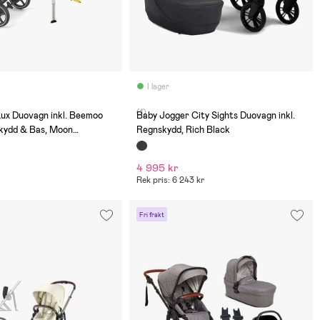
I lager
(1)
ux Duovagn inkl. Beemoo
Baby Jogger City Sights Duovagn inkl.
kydd & Bas, Moon
Regnskydd, Rich Black
al Grey
4 995 kr
Rek pris: 6 243 kr
Fri frakt