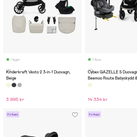
I lager
1 Kvar
(0)
(0)
Kinderkraft Vesto 2 3-in-1 Duovagn,
Cybex GAZELLE S Duovagn 
Beige
Beemoo Route Babyskydd &
Seashell Beige/Mineral Gr
3 995 kr
14 334 kr
Fri frakt
Fri frakt