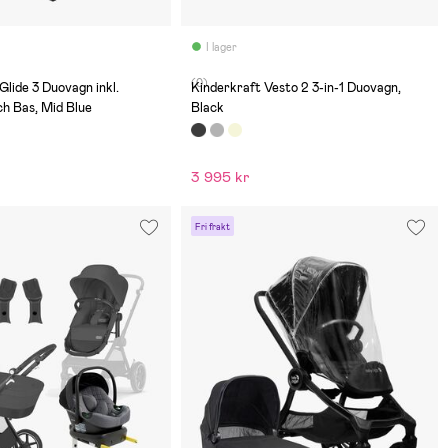
I lager
(0)
Glide 3 Duovagn inkl.
Kinderkraft Vesto 2 3-in-1 Duovagn,
h Bas, Mid Blue
Black
3 995 kr
Fri frakt