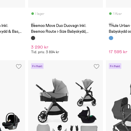
I lager
1 Kvar
(1)
(0)
Inkl.
Beemoo Move Duo Duovagn Inkl.
Thule Urban 
kydd & Bas,
Beemoo Route i-Size Babyskydd,
Babyskydd oc
Black/Black Stone
3 290 kr
17 595 kr
Tid. pris: 3 894 kr
Fri frakt
Fri frakt