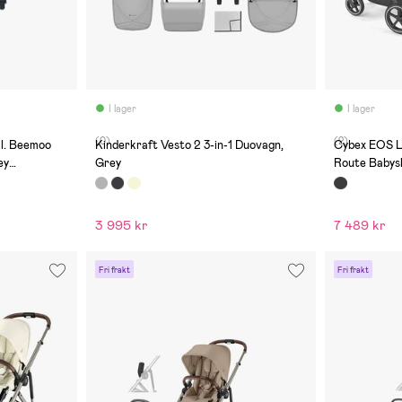
I lager
I lager
(0)
(2)
l. Beemoo
Kinderkraft Vesto 2 3-in-1 Duovagn,
Cybex EOS L
ey
Grey
Route Babys
Black/Miner
3 995 kr
7 489 kr
Fri frakt
Fri frakt