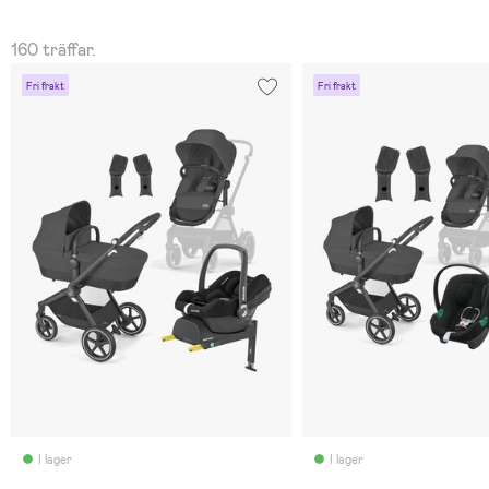
160 träffar.
Fri frakt
Fri frakt
I lager
I lager