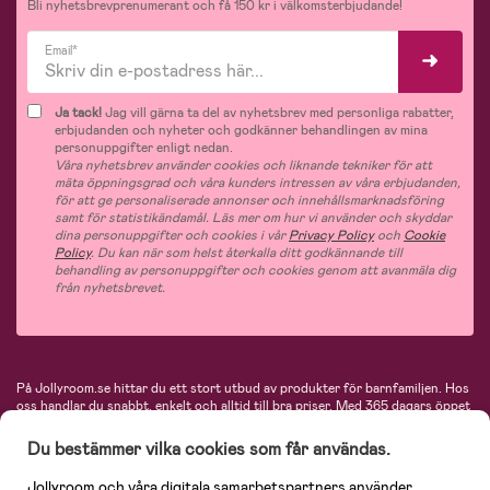
Bli nyhetsbrevprenumerant och få 150 kr i välkomsterbjudande!
Email*
Ja tack!
Jag vill gärna ta del av nyhetsbrev med personliga rabatter,
erbjudanden och nyheter och godkänner behandlingen av mina
personuppgifter enligt nedan.
Våra nyhetsbrev använder cookies och liknande tekniker för att
mäta öppningsgrad och våra kunders intressen av våra erbjudanden,
för att ge personaliserade annonser och innehållsmarknadsföring
samt för statistikändamål. Läs mer om hur vi använder och skyddar
dina personuppgifter och cookies i vår
Privacy Policy
och
Cookie
Policy
. Du kan när som helst återkalla ditt godkännande till
behandling av personuppgifter och cookies genom att avanmäla dig
från nyhetsbrevet.
På Jollyroom.se hittar du ett stort utbud av produkter för barnfamiljen.
Hos
oss handlar du snabbt, enkelt och alltid till bra priser.
Med 365 dagars öppet
köp och en mycket kompetent kundtjänst kan du känna dig trygg att handla
hos oss. I vårt sortiment hittar du barnvagnar, bilstolar, kläder för barn och
Du bestämmer vilka cookies som får användas.
baby, produkter för mamman, massor av inspirerande inredning, leksaker,
babyprodukter och mycket mer. Vi erbjuder produkter från välkända
Jollyroom och våra digitala samarbetspartners använder