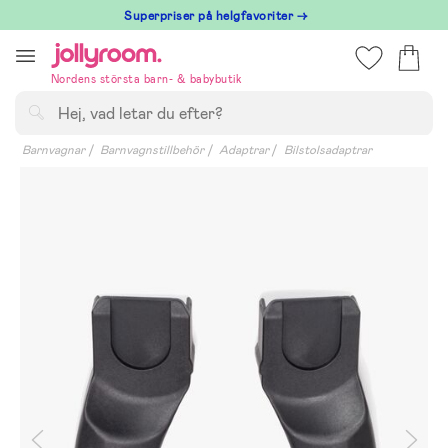
Hoppa
Superpriser på helgfavoriter →
till
innehållet
Nordens största barn- & babybutik
Sök
Barnvagnar
Barnvagnstillbehör
Adaptrar
Bilstolsadaptrar