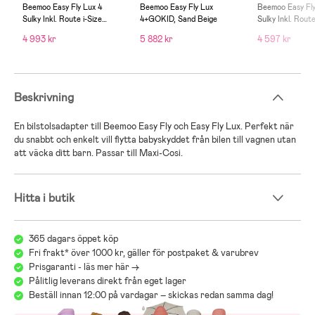
Beemoo Easy Fly Lux 4
Beemoo Easy Fly Lux
Beemoo Easy Fly
Sulky Inkl. Route i-Size
4+GOKID, Sand Beige
Sulky Inkl. Route
Babyskydd & Bas, Sand
Babyskydd, San
4 993 kr
5 882 kr
4 597 kr
Beige/Mineral Grey
Beige/Mineral 
Beskrivning
En bilstolsadapter till Beemoo Easy Fly och Easy Fly Lux. Perfekt när
du snabbt och enkelt vill flytta babyskyddet från bilen till vagnen utan
att väcka ditt barn. Passar till Maxi-Cosi.
Hitta i butik
365 dagars öppet köp
Fri frakt* över 1000 kr, gäller för postpaket & varubrev
Prisgaranti - läs mer här ->
Pålitlig leverans direkt från eget lager
Beställ innan 12:00 på vardagar – skickas redan samma dag!