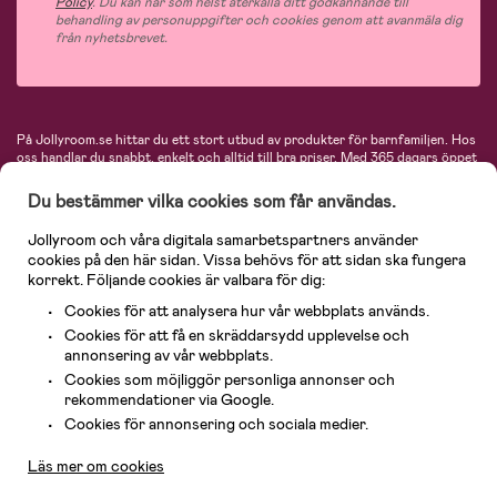
Policy
. Du kan när som helst återkalla ditt godkännande till
behandling av personuppgifter och cookies genom att avanmäla dig
från nyhetsbrevet.
På Jollyroom.se hittar du ett stort utbud av produkter för barnfamiljen.
Hos
oss handlar du snabbt, enkelt och alltid till bra priser.
Med 365 dagars öppet
köp och en mycket kompetent kundtjänst kan du känna dig trygg att handla
hos oss. I vårt sortiment hittar du barnvagnar, bilstolar, kläder för barn och
Du bestämmer vilka cookies som får användas.
baby, produkter för mamman, massor av inspirerande inredning, leksaker,
babyprodukter och mycket mer. Vi erbjuder produkter från välkända
Jollyroom och våra digitala samarbetspartners använder
varumärken så som Britax, Maxi-Cosi, Baby Jogger, BabyBjörn, Didriksons,
cookies på den här sidan. Vissa behövs för att sidan ska fungera
KidKraft, Ergobaby, Philips Avent, Neonate, Cybex, LEGO och många fler.
korrekt. Följande cookies är valbara för dig:
Välkommen in och kika runt i Nordens största barn- och babybutik på nätet!
Cookies för att analysera hur vår webbplats används.
Cookies för att få en skräddarsydd upplevelse och
annonsering av vår webbplats.
Cookies som möjliggör personliga annonser och
rekommendationer via Google.
Kundservice
Cookies för annonsering och sociala medier.
Läs mer om cookies