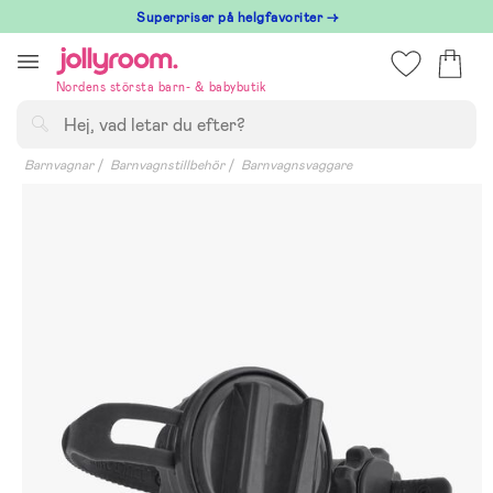
Hoppa
Superpriser på helgfavoriter →
till
innehållet
Nordens största barn- & babybutik
Sök
Barnvagnar
Barnvagnstillbehör
Barnvagnsvaggare