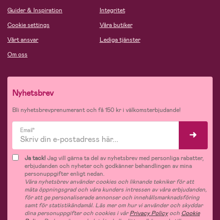
Guider & Inspiration
Integritet
Cookie settings
Våra butiker
Vårt ansvar
Lediga tjänster
Om oss
Nyhetsbrev
Bli nyhetsbrevprenumerant och få 150 kr i välkomsterbjudande!
Email*
Ja tack!
Jag vill gärna ta del av nyhetsbrev med personliga rabatter,
erbjudanden och nyheter och godkänner behandlingen av mina
personuppgifter enligt nedan.
Våra nyhetsbrev använder cookies och liknande tekniker för att
mäta öppningsgrad och våra kunders intressen av våra erbjudanden,
för att ge personaliserade annonser och innehållsmarknadsföring
samt för statistikändamål. Läs mer om hur vi använder och skyddar
dina personuppgifter och cookies i vår
Privacy Policy
och
Cookie