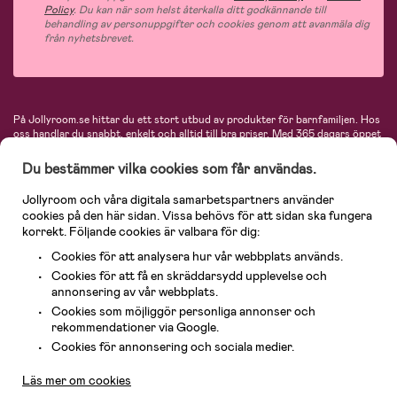
Policy
. Du kan när som helst återkalla ditt godkännande till
behandling av personuppgifter och cookies genom att avanmäla dig
från nyhetsbrevet.
På Jollyroom.se hittar du ett stort utbud av produkter för barnfamiljen.
Hos
oss handlar du snabbt, enkelt och alltid till bra priser.
Med 365 dagars öppet
köp och en mycket kompetent kundtjänst kan du känna dig trygg att handla
hos oss. I vårt sortiment hittar du barnvagnar, bilstolar, kläder för barn och
Du bestämmer vilka cookies som får användas.
baby, produkter för mamman, massor av inspirerande inredning, leksaker,
babyprodukter och mycket mer. Vi erbjuder produkter från välkända
Jollyroom och våra digitala samarbetspartners använder
varumärken så som Britax, Maxi-Cosi, Baby Jogger, BabyBjörn, Didriksons,
cookies på den här sidan. Vissa behövs för att sidan ska fungera
KidKraft, Ergobaby, Philips Avent, Neonate, Cybex, LEGO och många fler.
korrekt. Följande cookies är valbara för dig:
Välkommen in och kika runt i Nordens största barn- och babybutik på nätet!
Cookies för att analysera hur vår webbplats används.
Cookies för att få en skräddarsydd upplevelse och
annonsering av vår webbplats.
Cookies som möjliggör personliga annonser och
rekommendationer via Google.
Kundservice
Cookies för annonsering och sociala medier.
Läs mer om cookies