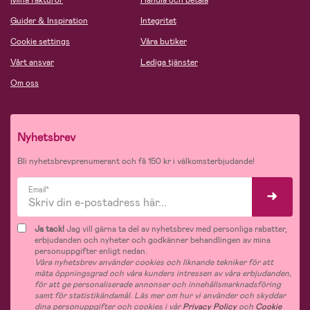
Mina fakturor
Handla och betala
Guider & Inspiration
Integritet
Cookie settings
Våra butiker
Vårt ansvar
Lediga tjänster
Om oss
Nyhetsbrev
Bli nyhetsbrevprenumerant och få 150 kr i välkomsterbjudande!
Email*
Ja tack!
Jag vill gärna ta del av nyhetsbrev med personliga rabatter,
erbjudanden och nyheter och godkänner behandlingen av mina
personuppgifter enligt nedan.
Våra nyhetsbrev använder cookies och liknande tekniker för att
mäta öppningsgrad och våra kunders intressen av våra erbjudanden,
för att ge personaliserade annonser och innehållsmarknadsföring
samt för statistikändamål. Läs mer om hur vi använder och skyddar
dina personuppgifter och cookies i vår
Privacy Policy
och
Cookie