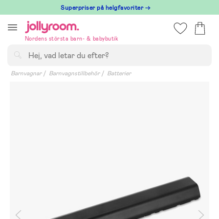
Hoppa
Superpriser på helgfavoriter →
till
innehållet
Nordens största barn- & babybutik
Sök
Barnvagnar
Barnvagnstillbehör
Batterier