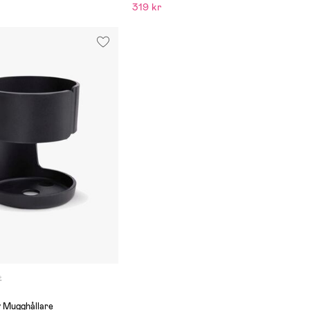
319 kr
t
y Mugghållare