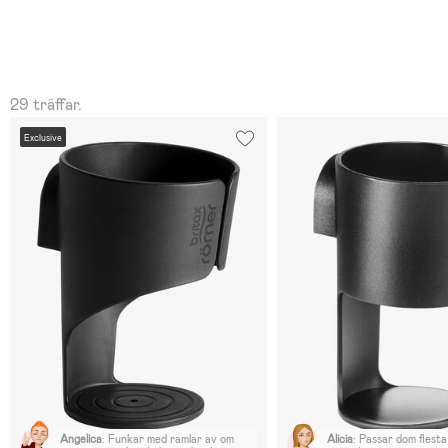
29 träffar.
Exclusive
Angelica
:
Funkar med ramlar av om
Alicia
:
Passar dom flesta