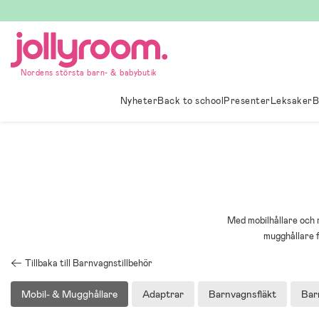
Hoppa
till
innehållet
Nordens största barn- & babybutik
Nyheter
Back to school
Presenter
Leksaker
B
Med mobilhållare och m
mugghållare 
Tillbaka till Barnvagnstillbehör
Mobil- & Mugghållare
Adaptrar
Barnvagnsfläkt
Bar