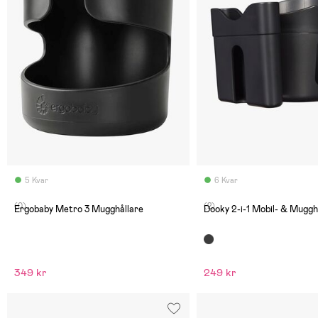
5 Kvar
6 Kvar
(0)
(2)
Ergobaby Metro 3 Mugghållare
Dooky 2-i-1 Mobil- & 
349 kr
249 kr