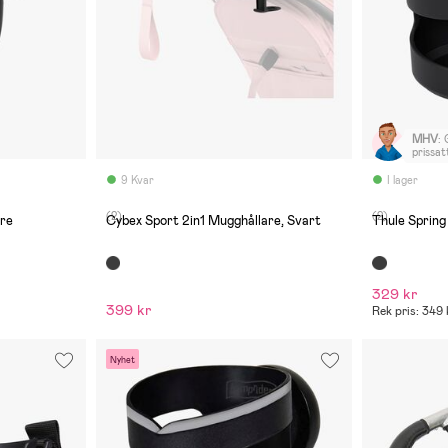
MHV
:
prissat
9 Kvar
I lager
(2)
(2)
re
Cybex Sport 2in1 Mugghållare, Svart
Thule Spring
329 kr
399 kr
Rek pris: 349 
Nyhet