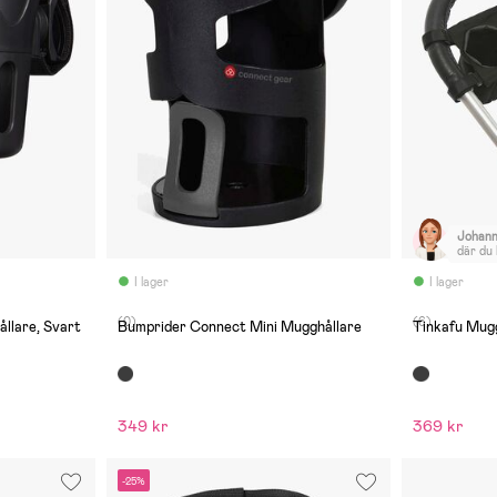
Johan
där du
inte så
I lager
I lager
(0)
(6)
Mugghållare, Svart
Bumprider Connect Mini Mugghållare
Tinkafu Mugg
349 kr
369 kr
-25%