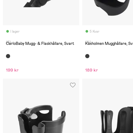
I lager
5 Kvar
(6)
(14)
CarloBaby Mugg- & Flaskhållare, Svart
Kaxholmen Mugghållare, Sv
199 kr
189 kr