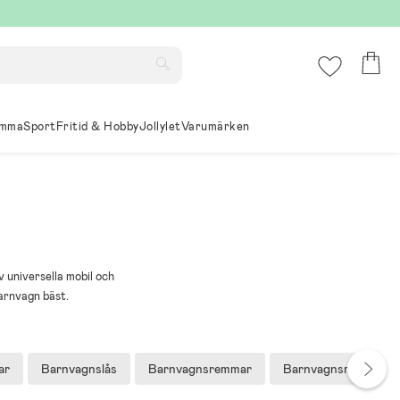
mma
Sport
Fritid & Hobby
Jollylet
Varumärken
v universella mobil och
arnvagn bäst.
ar
Barnvagnslås
Barnvagnsremmar
Barnvagnsrengöring