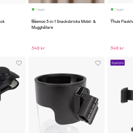
I lager
I lager
(0)
(1)
ack
Beemoo 3-in-1 Snacksbricka Mobil- &
Thule Flaskh
Mugghållare
349 kr
349 kr
Superpris