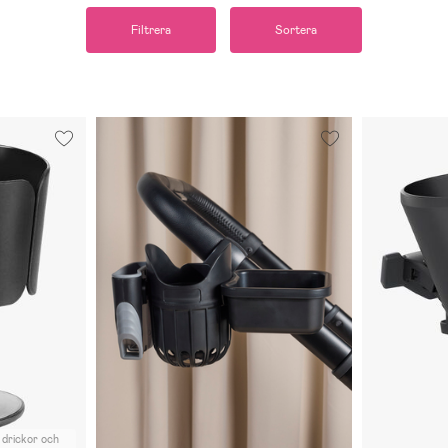
Filtrera
Sortera
 drickor och