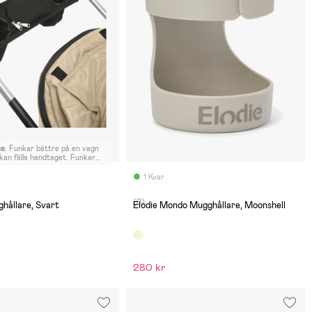
na
:
Funkar bättre på en vagn
 kan fälla handtaget. Funkar
 bra på en resevagn
1 Kvar
(0)
hållare, Svart
Elodie Mondo Mugghållare, Moonshell
280 kr