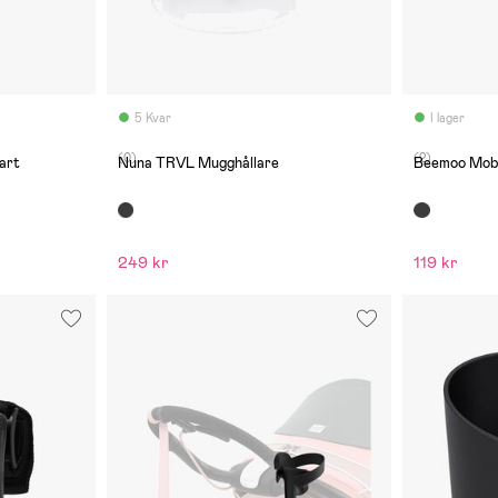
5 Kvar
I lager
(0)
(2)
art
Nuna TRVL Mugghållare
Beemoo Mobil
249 kr
119 kr