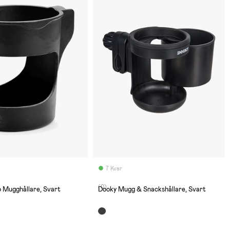
7 Kvar
(0)
 Mugghållare, Svart
Dooky Mugg & Snackshållare, Svart