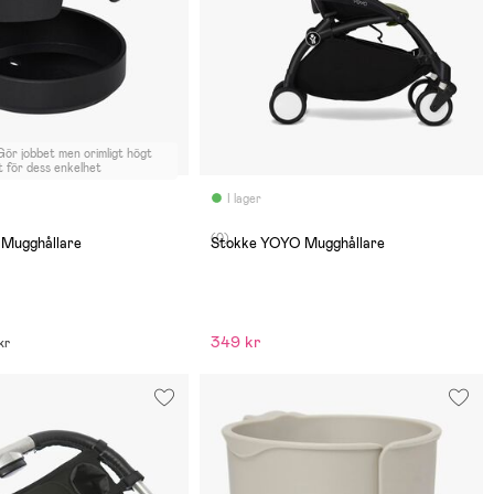
Gör jobbet men orimligt högt
t för dess enkelhet
I lager
(0)
 Mugghållare
Stokke YOYO Mugghållare
349 kr
kr