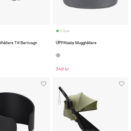
5 Kvar
(4)
hållare Till Barnvagn
UPPAbaby Mugghållare
349 kr