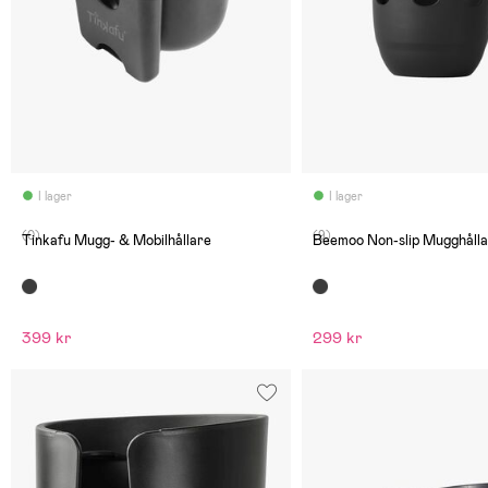
I lager
I lager
(0)
(9)
Tinkafu Mugg- & Mobilhållare
Beemoo Non-slip Mugghålla
399 kr
299 kr