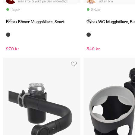
man inte tryckt på den ordentligt
sitter bra
I lager
2 Kvar
(16)
(2)
Britax Römer Mugghållare, Svart
Cybex WG Mugghållare, Bl
279 kr
349 kr