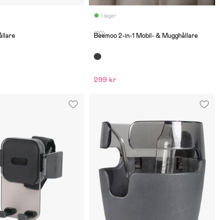
I lager
(20)
ållare
Beemoo 2-in-1 Mobil- & Mugghållare
299 kr