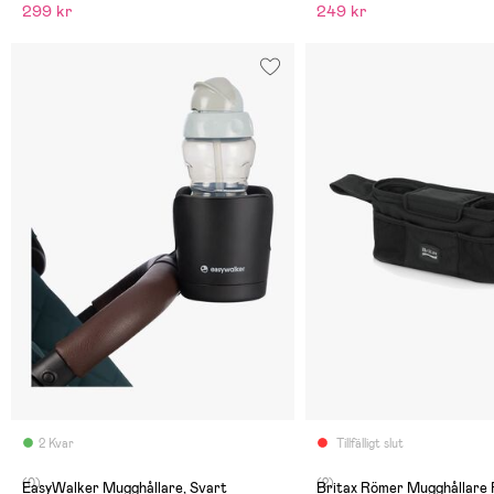
299 kr
249 kr
2 Kvar
Tillfälligt slut
(0)
(2)
EasyWalker Mugghållare, Svart
Britax Römer Mugghållare 