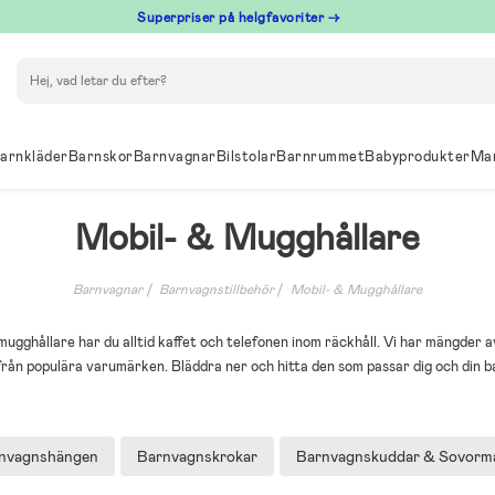
Superpriser på helgfavoriter →
Sök
arnkläder
Barnskor
Barnvagnar
Bilstolar
Barnrummet
Babyprodukter
Ma
Mobil- & Mugghållare
Barnvagnar
Barnvagnstillbehör
Mobil- & Mugghållare
ugghållare har du alltid kaffet och telefonen inom räckhåll. Vi har mängder a
från populära varumärken. Bläddra ner och hitta den som passar dig och din b
nvagnshängen
Barnvagnskrokar
Barnvagnskuddar & Sovorm