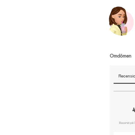
Omdömen
Recensio
Baserat på 