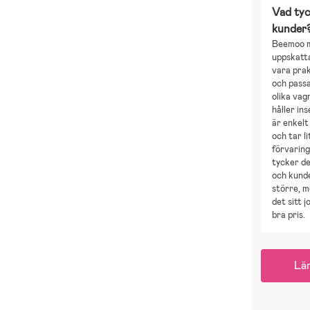
Vad tyc
kunder
Beemoo m
uppskatta
vara prak
och passa
olika vag
håller in
är enkelt
och tar li
förvaring
tycker de
och kunde
större, m
det sitt jo
bra pris.
Lä