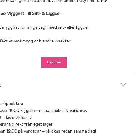
lbehör som gör era utomhusvistelser mer bekymmersfria!
o Myggnät Till Sitt- & Liggdel:
t myggnät för singelvagn med sitt- eller liggdel
fektivt mot mygg och andra insekter
ering och god ventilation
Läs mer
k
s öppet köp
 över 1000 kr, gäller för postpaket & varubrev
i - läs mer här ->
everans direkt från eget lager
nnan 12:00 på vardagar – skickas redan samma dag!