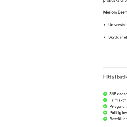
praktiskt til
Mer om Beemo
Universiell
Skyddar ef
Enkel mont
Hitta i buti
365 dagar
Fri frakt*
Prisgarant
Pålitlig l
Beställ i