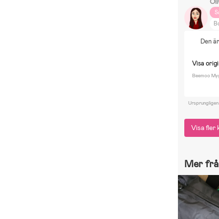
Ol
S
Bo
S
Den är 
M
El
Visa origi
Beemoo Mygg
Ursprungligen
Visa fle
Mer frå