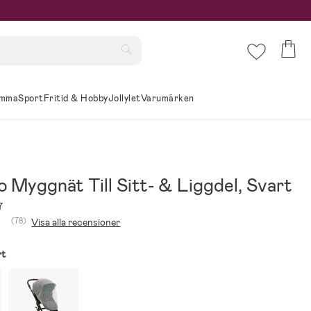
mma
Sport
Fritid & Hobby
Jollylet
Varumärken
 Myggnät Till Sitt- & Liggdel, Svart
7
(78)
Visa alla recensioner
rt