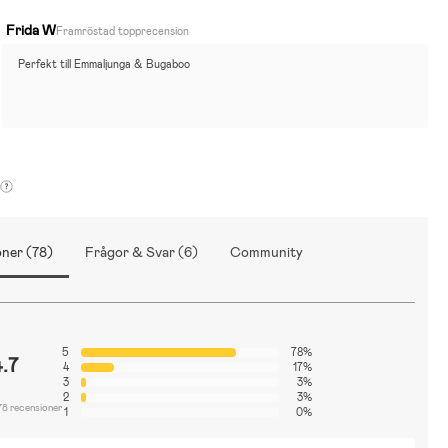
Frida W
Framröstad topprecension
Perfekt till Emmaljunga & Bugaboo
ner (78)
Frågor & Svar (6)
Community
5
78%
4.7
4
17%
3
3%
2
3%
78 recensioner
1
0%