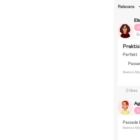
Relevans
Eli
J
Bo
S
Praktis
Perfekt
Passar
Beemoo Myggn
0 likes
Ag
L
Passade b
Beemoo Myggn