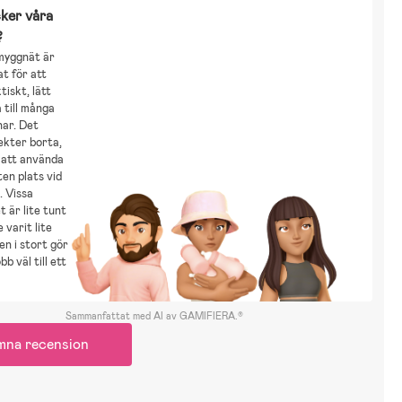
ker våra
?
yggnät är
t för att
tiskt, lätt
 till många
nar. Det
sekter borta,
 att använda
ten plats vid
. Vissa
t är lite tunt
 varit lite
en i stort gör
bb väl till ett
Sammanfattat med AI av GAMIFIERA.®
mna recension