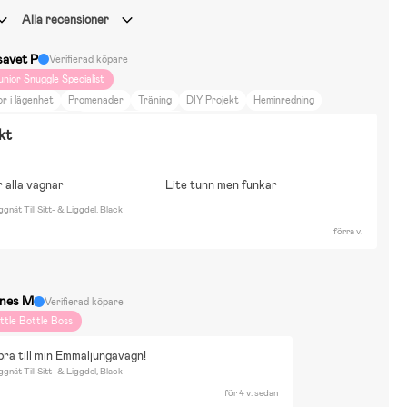
Alla recensioner
savet P
Verifierad köpare
unior Snuggle Specialist
r i lägenhet
Promenader
Träning
DIY Projekt
Heminredning
könhet & Mode
Britax römer smile 5Z
kt
 alla vagnar
Lite tunn men funkar
ät Till Sitt- & Liggdel, Black
förra v.
nes M
Verifierad köpare
ittle Bottle Boss
ra till min Emmaljungavagn!
ät Till Sitt- & Liggdel, Black
för 4 v. sedan