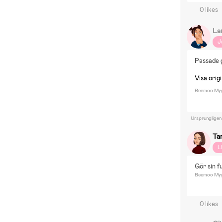
0 likes
La
J
Passade 
Visa origi
Beemoo Mygg
Ursprungligen
Ta
L
Gör sin f
Beemoo Myggn
0 likes