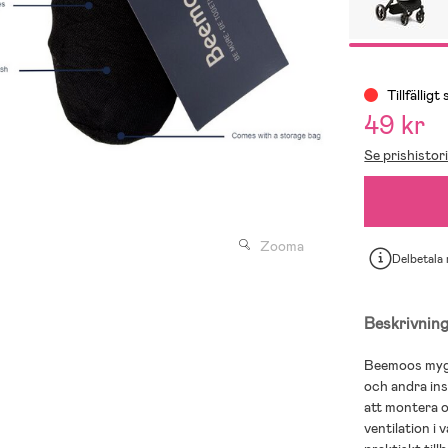
Tillfälligt 
49 kr
Se prishistor
Zooma
Delbetala
Beskrivnin
Beemoos myggn
och andra ins
att montera o
ventilation i 