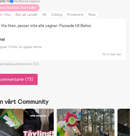
iwia N
Verifierad köpare
assy Bedtime Storyteller
r i Hus
Bor på Landet
Bil
Cykling
Promenera
Resa
könhet & Mode
Heminredning
Inredning
Bluey
Fantorangen
lite liten, passar inte alla vagnar. Passade till Balios
inecraft
Paw Patrol
Cykla
Byggsatser & Lego
Pussel
ektriska bilar & fordon
Rita & Måla
Rollspel
Bollsport
nal
nät Till Sitt- & Liggdel, White
för 2 mån. sen
 postad på Jollyroom.no 🇳🇴
r kommentarer (73)
n vårt Community