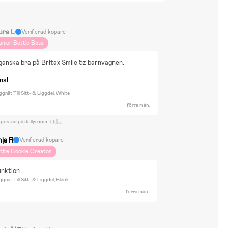
ura L
Verifierad köpare
unior Bottle Boss
ganska bra på Britax Smile 5z barnvagnen.
nal
nät Till Sitt- & Liggdel, White
förra mån.
 postad på Jollyroom.fi 🇫🇮
nja R
Verifierad köpare
ittle Cookie Creator
unktion
ät Till Sitt- & Liggdel, Black
förra mån.