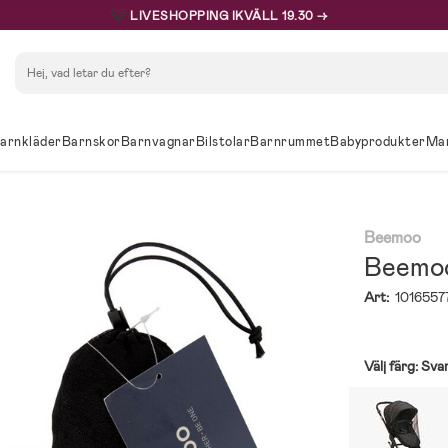
🩷
LIVESHOPPING IKVÄLL 19.30 →
Sök
arnkläder
Barnskor
Barnvagnar
Bilstolar
Barnrummet
Babyprodukter
Ma
Beemoo
Beemoo
Art:
1016557
Välj färg:
Sva