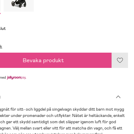
slut
ik
Bevaka produkt
med
g
ät för sitt- och liggdel på singelvagn skyddar ditt barn mot mygg
ekter under promenader och utflykter. Nätet är heltäckande, enkelt
ch ger ett skydd samtidigt som det släpper igenom luft för god
vagnen. Välj mellan svart eller vitt för att matcha din vagn, och få ett