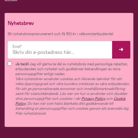
Nyhetsbrev
Bli nyhetsbrevprenumerant och få 150 kr i välkomsterbjudande!
Email*
Ja tack!
Jag vill gärna ta del av nyhetsbrev med personliga rabatter,
erbjudanden och nyheter och godkänner behandlingen av mina
personuppgifter enligt nedan.
Våra nyhetsbrev använder cookies och liknande tekniker för att
mäta öppningsgrad och våra kunders intressen av våra erbjudanden,
för att ge personaliserade annonser och innehållsmarknadsföring
samt för statistikändamål. Läs mer om hur vi använder och skyddar
dina personuppgifter och cookies i vår
Privacy Policy
och
Cookie
Policy
. Du kan när som helst återkalla ditt godkännande till
behandling av personuppgifter och cookies genom att avanmäla dig
från nyhetsbrevet.