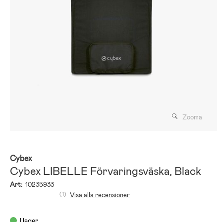
Zooma
Cybex
Cybex LIBELLE Förvaringsväska, Black
Art:
10235933
(1)
Visa alla recensioner
I lager