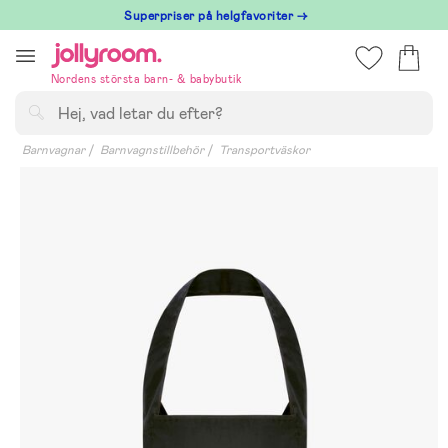
Hoppa
Superpriser på helgfavoriter →
till
innehållet
Nordens största barn- & babybutik
Sök
Barnvagnar
Barnvagnstillbehör
Transportväskor