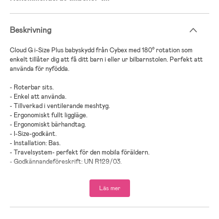
Beskrivning
Cloud G i-Size Plus babyskydd från Cybex med 180° rotation som
enkelt tillåter dig att få ditt barn i eller ur bilbarnstolen. Perfekt att
använda för nyfödda.
- Roterbar sits.
- Enkel att använda.
- Tillverkad i ventilerande meshtyg.
- Ergonomiskt fullt liggläge.
- Ergonomiskt bärhandtag.
- I-Size-godkänt.
- Installation: Bas.
- Travelsystem- perfekt för den mobila föräldern.
- Godkännandeföreskrift: UN R129/03.
- Bakåtvänt.
- Kompatibel med: Cybex G bas.
Läs mer
- Bas medföljer ej. Säljs separat.
- Maxvikt: 13 kg.
- Rekommenderad ålder: Från nyfödd till 2 år.