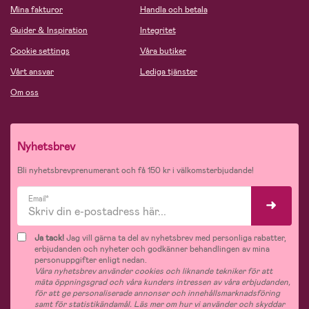
Mina fakturor
Handla och betala
Guider & Inspiration
Integritet
Cookie settings
Våra butiker
Vårt ansvar
Lediga tjänster
Om oss
Nyhetsbrev
Bli nyhetsbrevprenumerant och få 150 kr i välkomsterbjudande!
Email*
Ja tack!
Jag vill gärna ta del av nyhetsbrev med personliga rabatter,
erbjudanden och nyheter och godkänner behandlingen av mina
personuppgifter enligt nedan.
Våra nyhetsbrev använder cookies och liknande tekniker för att
mäta öppningsgrad och våra kunders intressen av våra erbjudanden,
för att ge personaliserade annonser och innehållsmarknadsföring
samt för statistikändamål. Läs mer om hur vi använder och skyddar