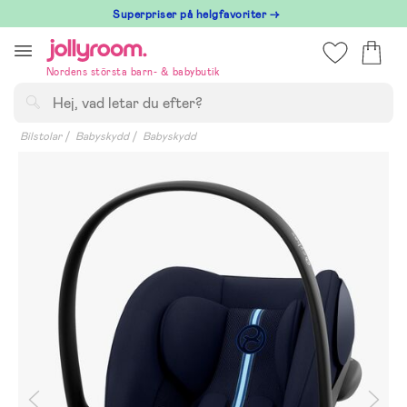
Hoppa
Superpriser på helgfavoriter →
till
innehållet
Nordens största barn- & babybutik
Sök
Bilstolar
Babyskydd
Babyskydd