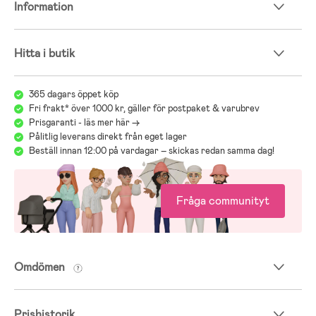
Information
Vi på Jollyroom vet hur viktigt det är att välja en bilbarnstol som
passar just ditt barns behov och att det ibland kan bli mycket att
tänka på med olika modeller, märken och funktioner. För att
Hitta i butik
underlätta detta viktiga val hänvisar vi gärna till vår guide för
bilbarnstolar:
Jollyrooms Bilstolsguide
365 dagars öppet köp
Fri frakt* över 1000 kr, gäller för postpaket & varubrev
Prisgaranti - läs mer här ->
Pålitlig leverans direkt från eget lager
Beställ innan 12:00 på vardagar – skickas redan samma dag!
Fråga communityt
Omdömen
Prishistorik