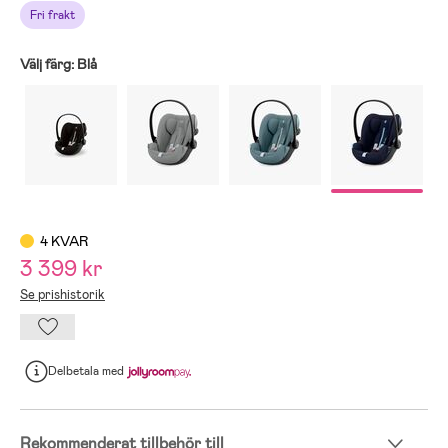
Fri frakt
Välj färg:
Blå
4 KVAR
3 399 kr
Se prishistorik
Delbetala
med
Rekommenderat tillbehör till