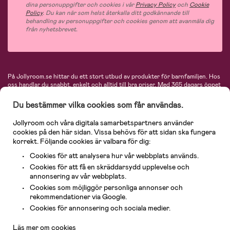
dina personuppgifter och cookies i vår
Privacy Policy
och
Cookie
Policy
. Du kan när som helst återkalla ditt godkännande till
behandling av personuppgifter och cookies genom att avanmäla dig
från nyhetsbrevet.
På Jollyroom.se hittar du ett stort utbud av produkter för barnfamiljen.
Hos
oss handlar du snabbt, enkelt och alltid till bra priser.
Med 365 dagars öppet
köp och en mycket kompetent kundtjänst kan du känna dig trygg att handla
hos oss. I vårt sortiment hittar du barnvagnar, bilstolar, kläder för barn och
Du bestämmer vilka cookies som får användas.
baby, produkter för mamman, massor av inspirerande inredning, leksaker,
babyprodukter och mycket mer. Vi erbjuder produkter från välkända
Jollyroom och våra digitala samarbetspartners använder
varumärken så som Britax, Maxi-Cosi, Baby Jogger, BabyBjörn, Didriksons,
cookies på den här sidan. Vissa behövs för att sidan ska fungera
KidKraft, Ergobaby, Philips Avent, Neonate, Cybex, LEGO och många fler.
korrekt. Följande cookies är valbara för dig:
Välkommen in och kika runt i Nordens största barn- och babybutik på nätet!
Cookies för att analysera hur vår webbplats används.
Cookies för att få en skräddarsydd upplevelse och
annonsering av vår webbplats.
Cookies som möjliggör personliga annonser och
rekommendationer via Google.
Kundservice
Cookies för annonsering och sociala medier.
Läs mer om cookies