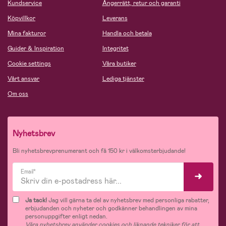
Kundservice
Ångerrätt, retur och garanti
Köpvillkor
Leverans
Mina fakturor
Handla och betala
Guider & Inspiration
Integritet
Cookie settings
Våra butiker
Vårt ansvar
Lediga tjänster
Om oss
Nyhetsbrev
Bli nyhetsbrevprenumerant och få 150 kr i välkomsterbjudande!
Email*
Ja tack!
Jag vill gärna ta del av nyhetsbrev med personliga rabatter,
erbjudanden och nyheter och godkänner behandlingen av mina
personuppgifter enligt nedan.
Våra nyhetsbrev använder cookies och liknande tekniker för att