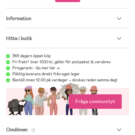
underlätta detta viktiga val hänvisar vi gärna till vår guide för
bilbarnstolar:
Jollyrooms Bilstolsguide
.
Information
Hitta i butik
365 dagars öppet köp
Fri frakt* över 1000 kr, gäller för postpaket & varubrev
Prisgaranti - läs mer här ->
Pålitlig leverans direkt från eget lager
Beställ innan 12:00 på vardagar – skickas redan samma dag!
Fråga communityt
Omdömen