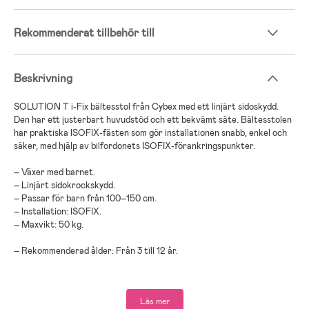
Rekommenderat tillbehör till
Beskrivning
SOLUTION T i-Fix bältesstol från Cybex med ett linjärt sidoskydd.
Den har ett justerbart huvudstöd och ett bekvämt säte. Bältesstolen
har praktiska ISOFIX-fästen som gör installationen snabb, enkel och
säker, med hjälp av bilfordonets ISOFIX-förankringspunkter.
– Växer med barnet.
– Linjärt sidokrockskydd.
– Passar för barn från 100–150 cm.
– Installation: ISOFIX.
– Maxvikt: 50 kg.
– Rekommenderad ålder: Från 3 till 12 år.
Vi på Jollyroom vet hur viktigt det är att välja en bilbarnstol som
passar just ditt barns behov och att det ibland kan bli mycket att
Läs mer
tänka på med olika modeller, märken och funktioner. För att