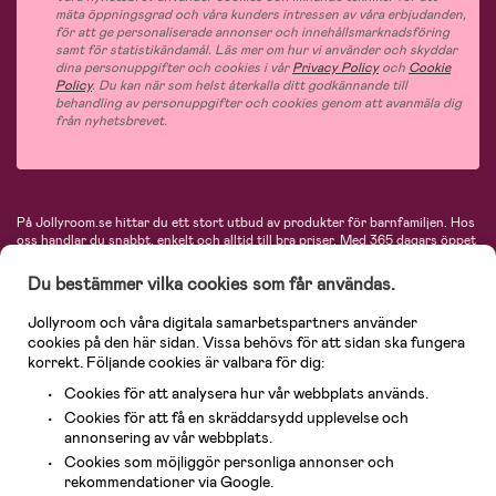
mäta öppningsgrad och våra kunders intressen av våra erbjudanden,
för att ge personaliserade annonser och innehållsmarknadsföring
samt för statistikändamål. Läs mer om hur vi använder och skyddar
dina personuppgifter och cookies i vår
Privacy Policy
och
Cookie
Policy
. Du kan när som helst återkalla ditt godkännande till
behandling av personuppgifter och cookies genom att avanmäla dig
från nyhetsbrevet.
På Jollyroom.se hittar du ett stort utbud av produkter för barnfamiljen.
Hos
oss handlar du snabbt, enkelt och alltid till bra priser.
Med 365 dagars öppet
köp och en mycket kompetent kundtjänst kan du känna dig trygg att handla
hos oss. I vårt sortiment hittar du barnvagnar, bilstolar, kläder för barn och
Du bestämmer vilka cookies som får användas.
baby, produkter för mamman, massor av inspirerande inredning, leksaker,
babyprodukter och mycket mer. Vi erbjuder produkter från välkända
Jollyroom och våra digitala samarbetspartners använder
varumärken så som Britax, Maxi-Cosi, Baby Jogger, BabyBjörn, Didriksons,
cookies på den här sidan. Vissa behövs för att sidan ska fungera
KidKraft, Ergobaby, Philips Avent, Neonate, Cybex, LEGO och många fler.
korrekt. Följande cookies är valbara för dig:
Välkommen in och kika runt i Nordens största barn- och babybutik på nätet!
Cookies för att analysera hur vår webbplats används.
Cookies för att få en skräddarsydd upplevelse och
annonsering av vår webbplats.
Cookies som möjliggör personliga annonser och
rekommendationer via Google.