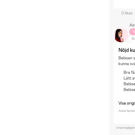
0 likes
As
Y
Bo
Åk
Nöjd k
D
Bebisen si
Bo
kunna svä
Bra fä
Lätt a
Bebise
Bebise
Visa origi
Axkid Spinki
Ursprungligen