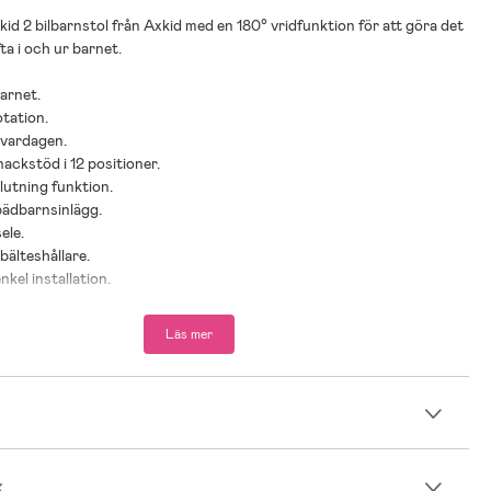
id 2 bilbarnstol från Axkid med en 180° vridfunktion för att göra det
fta i och ur barnet.
arnet.
otation.
 vardagen.
nackstöd i 12 positioner.
 lutning funktion.
pädbarnsinlägg.
ele.
bälteshållare.
kel installation.
tering.
yddet Axkid SIP.
Läs mer
dföljer.
d.
dkänd.
n
rad längd: 40-105 cm.
kg.
k
ad ålder: Från nyfödd till 4 år.