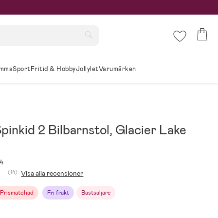
mma
Sport
Fritid & Hobby
Jollylet
Varumärken
pinkid 2 Bilbarnstol, Glacier Lake
4
(14)
Visa alla recensioner
Prismatchad
Fri frakt
Bästsäljare