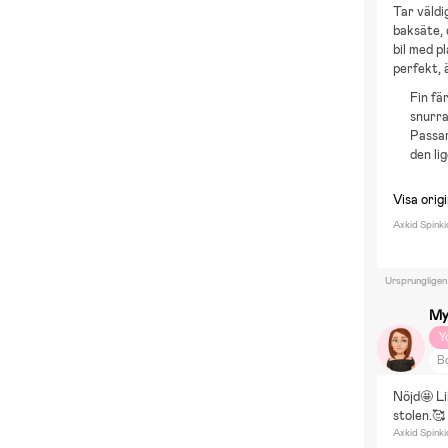
Tar väldi
baksäte, 
bil med p
perfekt,
Fin fä
snurra
Passar
den lig
Visa origi
Axkid Spinki
Ursprungligen
My
Y
Bo
Äl
Nöjd🤩 Li
stolen.🥰
Axkid Spinki