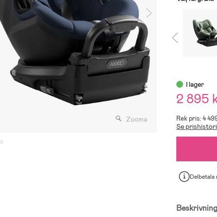
I lager
2 895 
Rek pris: 4 49
Zooma
Se prishistor
Delbetala
Beskrivnin