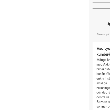
4
Baserat på 
Vad tyc
kunder
Många är 
med Axki
bilbarnst
beröm för
enkla ins
smidiga
rotering
gör det lä
och ta ur
Barnen si
somnar of