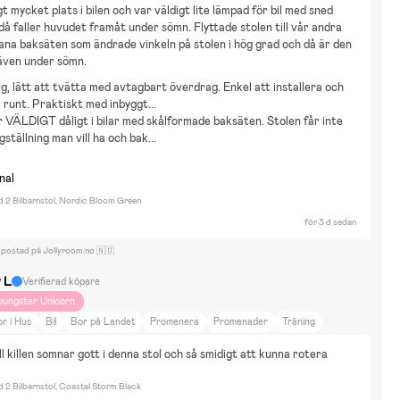
gt mycket plats i bilen och var väldigt lite lämpad för bil med sned 
då faller huvudet framåt under sömn. Flyttade stolen till vår andra 
lana baksäten som ändrade vinkeln på stolen i hög grad och då är den 
 även under sömn.
rg, lätt att tvätta med avtagbart överdrag. Enkel att installera och
 runt. Praktiskt med inbyggt...
 VÄLDIGT dåligt i bilar med skålformade baksäten. Stolen får inte
gställning man vill ha och bak...
nal
d 2 Bilbarnstol, Nordic Bloom Green
för 3 d sedan
 postad på Jollyroom.no 🇳🇴
 L
Verifierad köpare
oungster Unicorn
r i Hus
Bil
Bor på Landet
Promenera
Promenader
Träning
dre modell Emmaljunga
ll killen somnar gott i denna stol och så smidigt att kunna rotera 
d 2 Bilbarnstol, Coastal Storm Black