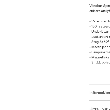
Vändbar Spink
enklare att ly
- Växer med b
- 180° sätesr
- Underlättar
- Justerbart 
- Steglös 42°
- Medföljer s
- Fempunktss
- Magnetiska 
- Snabb och en
- ISOFIX-mon
- Sidokrocksk
- Isofix bas me
- Plusgodkän
- UN R129 go
Informatio
- Rekommende
- Maxvikt: 18 
Hitta i buti
- Rekommender