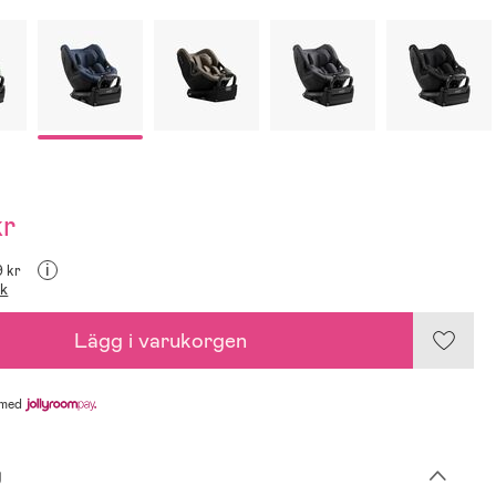
kr
i
9 kr
ik
Lägg i varukorgen
med
g