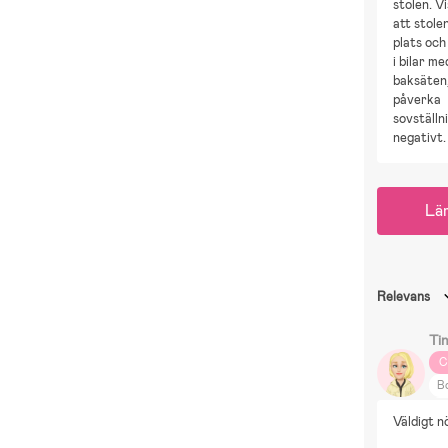
stolen. V
att stole
plats och
i bilar m
baksäten,
påverka
sovställn
negativt.
Lä
Relevans
Ti
C
B
D
Väldigt n
D