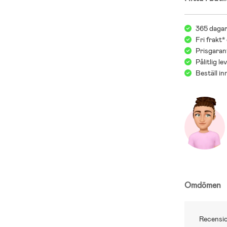
OBS! Jollyro
365 dagar
rekommendatio
Fri frakt*
marknaden ka
Prisgarant
alltid säkras
bilbarnstol s
Pålitlig l
tänka på med 
Beställ i
viktiga val hä
Jollyrooms Bi
;
Omdömen
Recensio