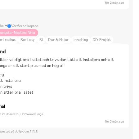
för 2 mån. sen
ta H
Verifierad köpare
oungster Naptime Ninja
r i radhus
Bor i city
Bil
Djur & Natur
Inredning
DIY Projekt
a till landet
Harry Potter
Hello Kitty
Minions
Mumin
My little pony
und
isney Bambi
Disney 101 Dalmatiner
Disney Nalle Puh
Vattenlek
Pussel
tter väldigt bra i sätet och trivs där. Lätt att installera och att 
llsport
Spel
Emmaljunga ja beemoo
nga är ett stort plus med en hög bil!
rg
tt installera
n trivs
n sitter bra i sätet
nal
d 2 Bilbarnstol, Driftwood Beige
för 3 mån. sen
 postad på Jollyroom.fi 🇫🇮