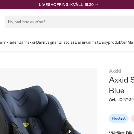
🩷
LIVESHOPPING IKVÄLL 19.30 →
Sök
arnkläder
Barnskor
Barnvagnar
Bilstolar
Barnrummet
Babyprodukter
Ma
Axkid
Axkid S
Blue
Art:
1027432
Plustest
Välj färg:
Blå