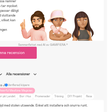
issa nämner
n tar mycket
 passar dåligt
ed sluttande
 vilket kan
ingen
Sammanfattat med AI av GAMIFIERA.®
mna recension
Alla recensioner
na J
Verifierad köpare
heerful Mealtime Magician
or på Landet
Bor i Hus
Promenader
Träning
DIY Projekt
Resa
jur & Natur
Heminredning
Sport
Mumin
Vaiana
Disney Dumbo
öjd med stolen utseende. Enkel att installera och snurra runt. 
ockor & Mjukisdjur
bugaboo fox 5