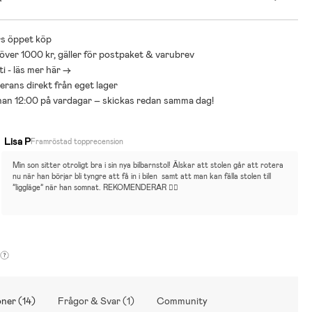
om rekommenderar alla kunder att följa NTF och deras
s öppet köp
n att barn ska åka bakåtvänt upp till 4–5 års ålder. En del stolar på
 över 1000 kr, gäller för postpaket & varubrev
n ha europeiskt godkännande att vändas tidigare men barnet åker
i - läs mer här ->
t bakåtvänt!
Vi på Jollyroom vet hur viktigt det är att välja en
om passar just ditt barns behov och att det ibland kan bli mycket att
everans direkt från eget lager
olika modeller, märken och funktioner. För att underlätta detta
nnan 12:00 på vardagar – skickas redan samma dag!
nvisar vi gärna till vår guide för bilbarnstolar:
lstolsguide
Lisa P
Framröstad topprecension
Min son sitter otroligt bra i sin nya bilbarnstol! Älskar att stolen går att rotera 
nu när han börjar bli tyngre att få in i bilen  samt att man kan fälla stolen till 
”liggläge” när han somnat. REKOMENDERAR 👍🏼
ner (14)
Frågor & Svar (1)
Community