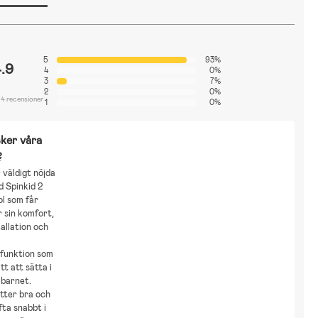
5
93%
.9
4
0%
3
7%
2
0%
14 recensioner
1
0%
ker våra
?
väldigt nöjda
d Spinkid 2
ol som får
 sin komfort,
tallation och
sfunktion som
tt att sätta i
 barnet.
tter bra och
ta snabbt i