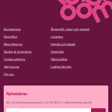
Kundservice
Ångerrätt, retur och garanti
Köpvillkor
Leverans
Mina fakturor
Handla och betala
Guider & Inspiration
Integritet
Cookie settings
Våra butiker
Vårt ansvar
Lediga tjänster
Om oss
Nyhetsbrev
Bli nyhetsbrevprenumerant och få 150 kr i välkomsterbjudande!