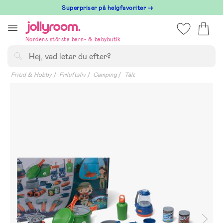
Hoppa
Superpriser på helgfavoriter →
till
innehållet
Nordens största barn- & babybutik
Sök
Fritid & Hobby
Friluftsliv
Camping
Tält