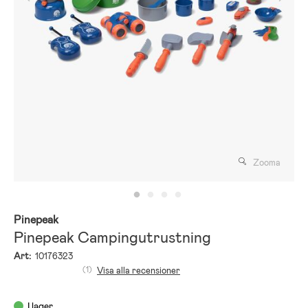
Zooma
Pinepeak
Pinepeak Campingutrustning
Art:
10176323
(1)
Visa alla recensioner
I lager