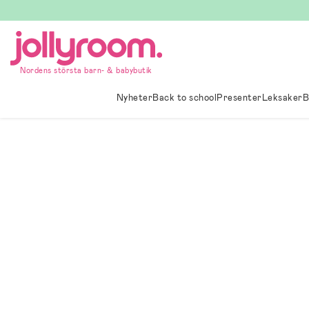
Hoppa
till
innehållet
Nordens största barn- & babybutik
Nyheter
Back to school
Presenter
Leksaker
B