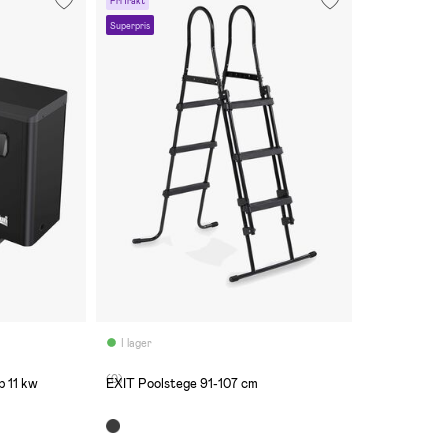
Fri frakt
Superpris
I lager
(0)
 11 kw
EXIT Poolstege 91-107 cm