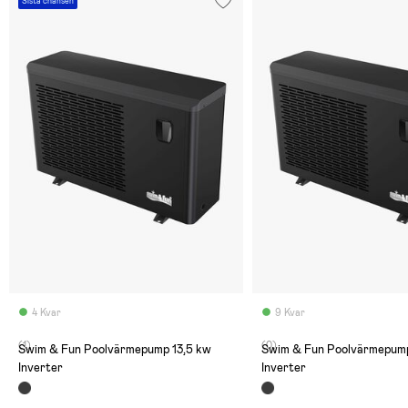
Sista chansen
4 Kvar
9 Kvar
(1)
(0)
Swim & Fun Poolvärmepump 13,5 kw
Swim & Fun Poolvärmepump
Inverter
Inverter