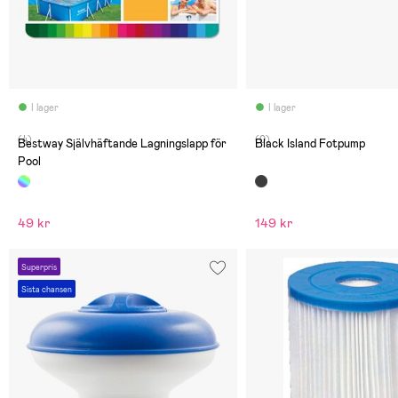
I lager
I lager
(4)
(0)
Bestway Självhäftande Lagningslapp för
Black Island Fotpump
Pool
49 kr
149 kr
Superpris
Sista chansen