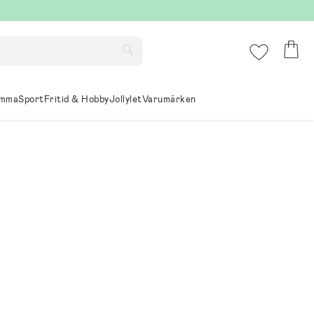
mma
Sport
Fritid & Hobby
Jollylet
Varumärken