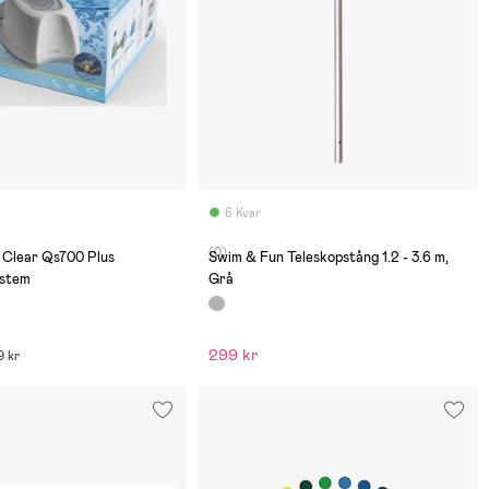
6 Kvar
(0)
l Clear Qs700 Plus
Swim & Fun Teleskopstång 1.2 - 3.6 m,
ystem
Grå
299 kr
9 kr