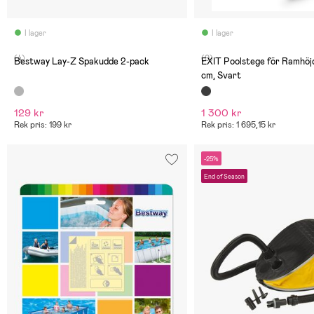
I lager
I lager
(4)
(0)
Bestway Lay-Z Spakudde 2-pack
EXIT Poolstege för Ramhöj
cm, Svart
129 kr
1 300 kr
Rek pris: 199 kr
Rek pris: 1 695,15 kr
-25%
End of Season