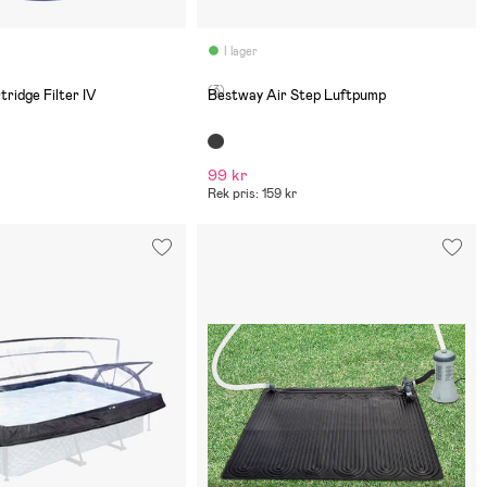
I lager
(3)
ridge Filter IV
Bestway Air Step Luftpump
99 kr
Rek pris: 159 kr