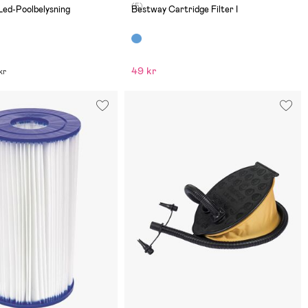
(5)
Led-Poolbelysning
Bestway Cartridge Filter I
49 kr
kr