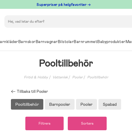
Superpriser på helgfavoriter →
Sök
arnkläder
Barnskor
Barnvagnar
Bilstolar
Barnrummet
Babyprodukter
Ma
Pooltillbehör
Fritid & Hobby
Vattenlek
Pooler
Pooltillbehör
Tillbaka till Pooler
Pooltillbehör
Barnpooler
Pooler
Spabad
Filtrera
Sortera