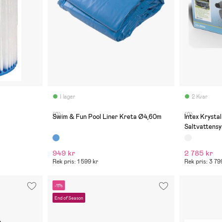
I lager
2 Kvar
(0)
(0)
Swim & Fun Pool Liner Kreta Ø4,60m
Intex Krysta
Saltvattens
949 kr
2 785 kr
Rek pris: 1 599 kr
Rek pris: 3 79
-11%
End of Season