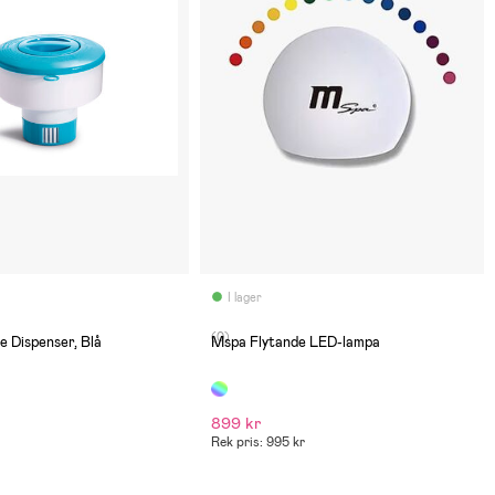
I lager
(0)
e Dispenser, Blå
Mspa Flytande LED-lampa
899 kr
Rek pris: 995 kr