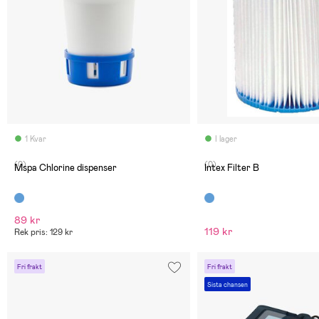
1 Kvar
I lager
(0)
(0)
Mspa Chlorine dispenser
Intex Filter B
89 kr
119 kr
Rek pris: 129 kr
Fri frakt
Fri frakt
Sista chansen