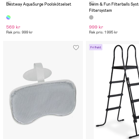
(0)
(0)
Bestway AquaSurge Poolskötselset
Swim & Fun Filterballs Sy
Filtersystem
569 kr
999 kr
Rek pris: 999 kr
Rek pris: 1 995 kr
Fri frakt