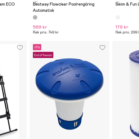
(3)
(1)
stem ECO
Bestway Flowclear Poolrengöring
Swim & Fun 
Automatisk
569 kr
179 kr
Rek pris: 749 kr
Rek pris: 299 
-17%
End of Season