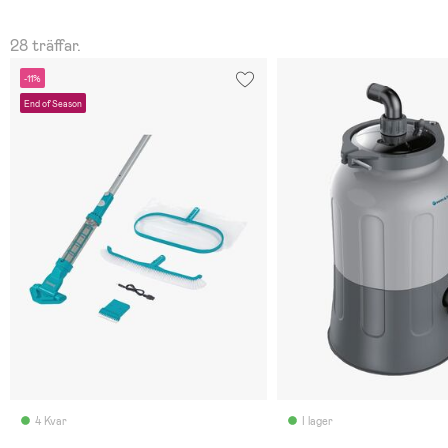
28 träffar.
-11%
End of Season
4 Kvar
I lager