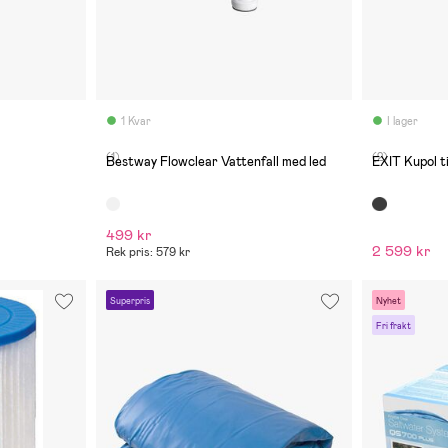
1 Kvar
I lager
(1)
(2)
Bestway Flowclear Vattenfall med led
EXIT Kupol t
499 kr
2 599 kr
Rek pris: 579 kr
Superpris
Nyhet
Fri frakt