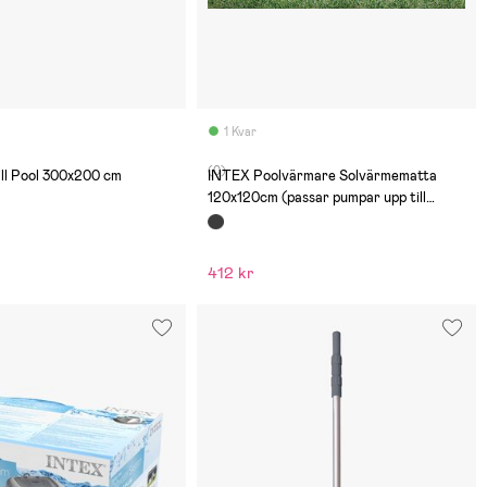
1 Kvar
(0)
ill Pool 300x200 cm
INTEX Poolvärmare Solvärmematta
120x120cm (passar pumpar upp till
5.678L/h)
412 kr