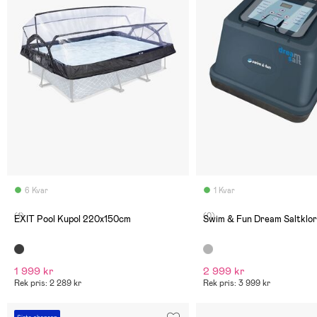
6 Kvar
1 Kvar
(1)
(0)
EXIT Pool Kupol 220x150cm
Swim & Fun Dream Saltklor
1 999 kr
2 999 kr
Rek pris: 2 289 kr
Rek pris: 3 999 kr