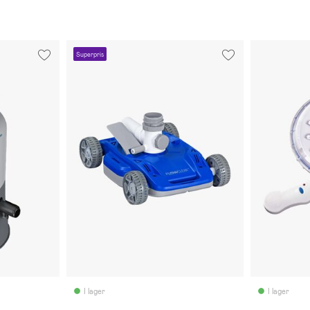
Superpris
I lager
I lager