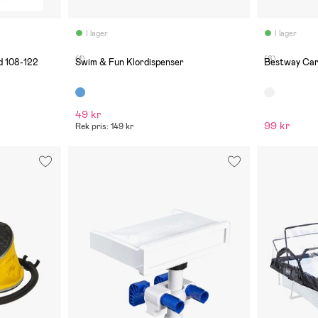
I lager
I lager
(1)
(6)
d 108-122
Swim & Fun Klordispenser
Bestway Cart
49 kr
99 kr
Rek pris: 149 kr