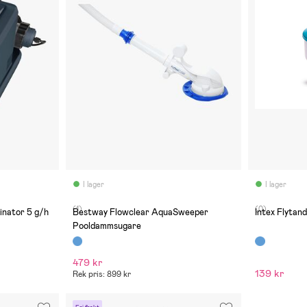
I lager
I lager
(1)
(0)
inator 5 g/h
Bestway Flowclear AquaSweeper
Intex Flytand
Pooldammsugare
479 kr
139 kr
Rek pris: 899 kr