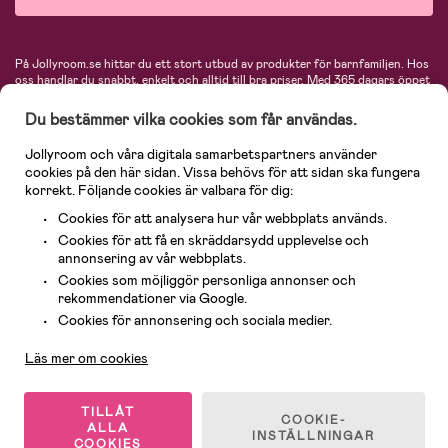
På Jollyroom.se hittar du ett stort utbud av produkter för barnfamiljen.
Hos
oss handlar du snabbt, enkelt och alltid till bra priser.
Med 365 dagars öppet
köp och en mycket kompetent kundtjänst kan du känna dig trygg att handla
hos oss. I vårt sortiment hittar du barnvagnar, bilstolar, kläder för barn och
Du bestämmer vilka cookies som får användas.
baby, produkter för mamman, massor av inspirerande inredning, leksaker,
babyprodukter och mycket mer. Vi erbjuder produkter från välkända
Jollyroom och våra digitala samarbetspartners använder
varumärken så som Britax, Maxi-Cosi, Baby Jogger, BabyBjörn, Didriksons,
cookies på den här sidan. Vissa behövs för att sidan ska fungera
KidKraft, Ergobaby, Philips Avent, Neonate, Cybex, LEGO och många fler.
korrekt. Följande cookies är valbara för dig:
Välkommen in och kika runt i Nordens största barn- och babybutik på nätet!
Cookies för att analysera hur vår webbplats används.
Cookies för att få en skräddarsydd upplevelse och
annonsering av vår webbplats.
Cookies som möjliggör personliga annonser och
rekommendationer via Google.
Kundservice
Cookies för annonsering och sociala medier.
Läs mer om cookies
© 2026 Jollyroom AB. Alla rättigheter reserverade.
TILLÅT
COOKIE-
ALLA
INSTÄLLNINGAR
COOKIES