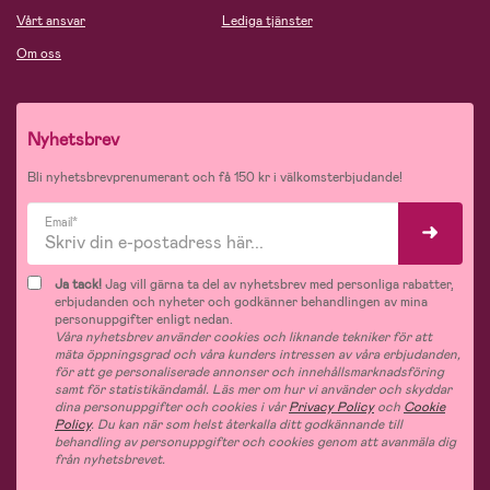
Vårt ansvar
Lediga tjänster
Om oss
Nyhetsbrev
Bli nyhetsbrevprenumerant och få 150 kr i välkomsterbjudande!
Email*
Ja tack!
Jag vill gärna ta del av nyhetsbrev med personliga rabatter,
erbjudanden och nyheter och godkänner behandlingen av mina
personuppgifter enligt nedan.
Våra nyhetsbrev använder cookies och liknande tekniker för att
mäta öppningsgrad och våra kunders intressen av våra erbjudanden,
för att ge personaliserade annonser och innehållsmarknadsföring
samt för statistikändamål. Läs mer om hur vi använder och skyddar
dina personuppgifter och cookies i vår
Privacy Policy
och
Cookie
Policy
. Du kan när som helst återkalla ditt godkännande till
behandling av personuppgifter och cookies genom att avanmäla dig
från nyhetsbrevet.