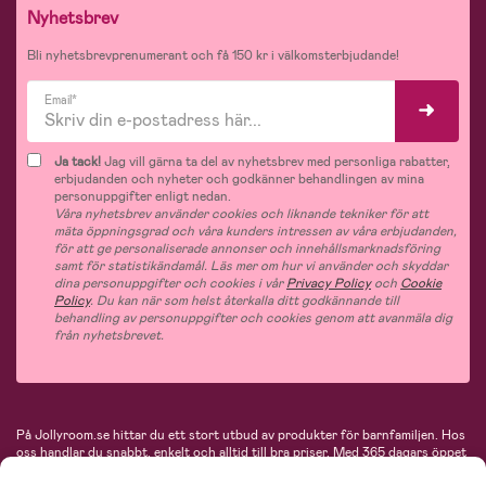
Nyhetsbrev
Bli nyhetsbrevprenumerant och få 150 kr i välkomsterbjudande!
Email*
Ja tack!
Jag vill gärna ta del av nyhetsbrev med personliga rabatter,
erbjudanden och nyheter och godkänner behandlingen av mina
personuppgifter enligt nedan.
Våra nyhetsbrev använder cookies och liknande tekniker för att
mäta öppningsgrad och våra kunders intressen av våra erbjudanden,
för att ge personaliserade annonser och innehållsmarknadsföring
samt för statistikändamål. Läs mer om hur vi använder och skyddar
dina personuppgifter och cookies i vår
Privacy Policy
och
Cookie
Policy
. Du kan när som helst återkalla ditt godkännande till
behandling av personuppgifter och cookies genom att avanmäla dig
från nyhetsbrevet.
På Jollyroom.se hittar du ett stort utbud av produkter för barnfamiljen.
Hos
oss handlar du snabbt, enkelt och alltid till bra priser.
Med 365 dagars öppet
köp och en mycket kompetent kundtjänst kan du känna dig trygg att handla