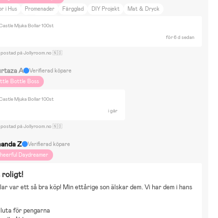
r i Hus
Promenader
Färgglad
DIY Projekt
Mat & Dryck
eminredning
Inredning
Castle Mjuka Bollar 100st
för 6 d sedan
 postad på Jollyroom.no 🇳🇴
rtaza A
Verifierad köpare
ittle Bottle Boss
Castle Mjuka Bollar 100st
i går
 postad på Jollyroom.no 🇳🇴
anda Z
Verifierad köpare
heerful Daydreamer
roligt!
lar var ett så bra köp! Min ettårige son älskar dem. Vi har dem i hans 
luta för pengarna