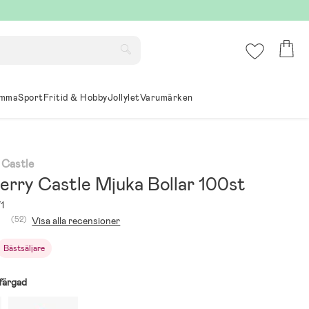
mma
Sport
Fritid & Hobby
Jollylet
Varumärken
 Castle
erry Castle Mjuka Bollar 100st
1
(52)
Visa alla recensioner
Bästsäljare
färgad