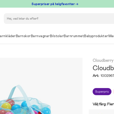
Superpriser på helgfavoriter →
Sök
arnkläder
Barnskor
Barnvagnar
Bilstolar
Barnrummet
Babyprodukter
Ma
Cloudberry
Cloudb
Art:
1002967
Superpris
Välj färg:
Fler