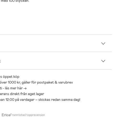
r med 100 stycken.
n
k
s öppet köp
 över 1000 kr, gäller för postpaket & varubrev
i - läs mer här ->
everans direkt från eget lager
nnan 12:00 på vardagar – skickas redan samma dag!
Erica
Framröstad topprecension