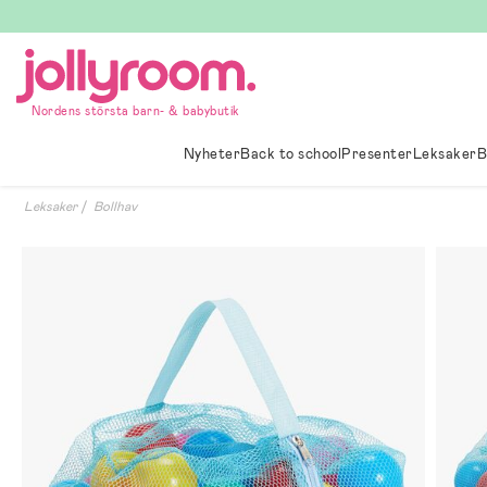
Hoppa
till
innehållet
Nordens största barn- & babybutik
Nyheter
Back to school
Presenter
Leksaker
B
Leksaker
Bollhav