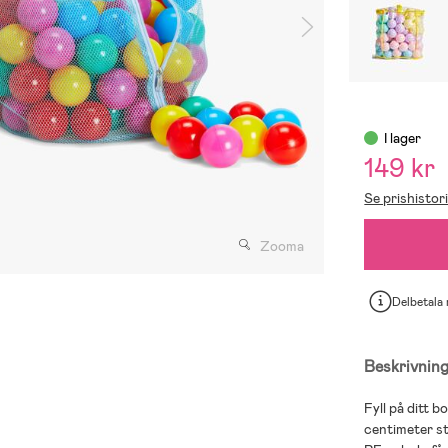
I lager
149 kr
Se prishistor
Zooma
Delbetala
Beskrivnin
Fyll på ditt b
centimeter sto