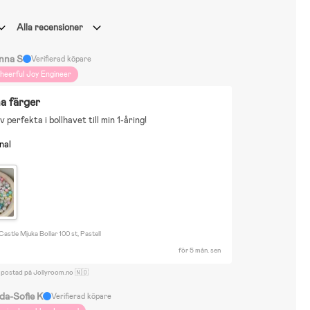
Alla recensioner
nna S
Verifierad köpare
heerful Joy Engineer
na färger
 perfekta i bollhavet till min 1-åring!
nal
astle Mjuka Bollar 100 st, Pastell
för 5 mån. sen
 postad på Jollyroom.no 🇳🇴
ida-Sofie K
Verifierad köpare