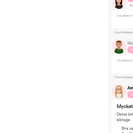
Bo
H
Cloudberry 
Ursprungligen
Mu
L
Cloudberry 
Ursprungligen
Am
C
Mycket 
Dessa bol
lekhage.
Bra va