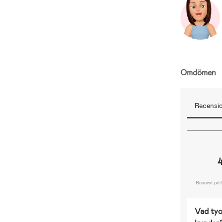
Omdömen
Recensio
Baserat på 
Vad tyc