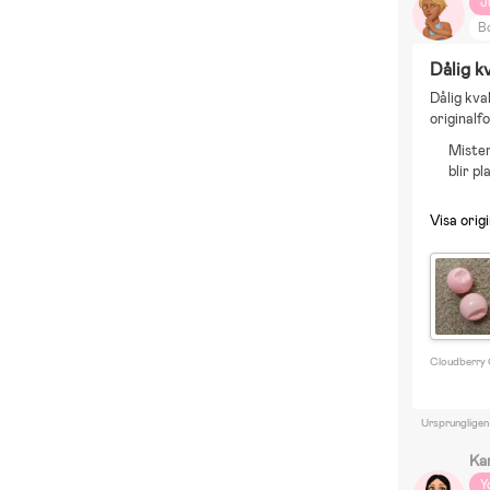
J
Bo
Dålig kv
Dålig kval
originalf
Mister
blir pl
Visa origi
Cloudberry C
Ursprungligen
Ka
Y