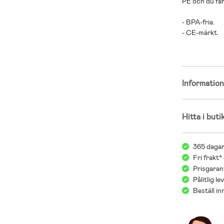
PE och du få
- BPA-fria.
- CE-märkt.
Informatio
Hitta i buti
365 dagar
Fri frakt*
Prisgarant
Pålitlig l
Beställ i