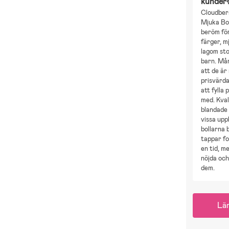
kunder
Cloudber
Mjuka Bol
beröm för
färger, m
lagom sto
barn. Må
att de är
prisvärda
att fylla 
med. Kval
blandade
vissa upp
bollarna b
tappar f
en tid, m
nöjda och
dem.
Lä