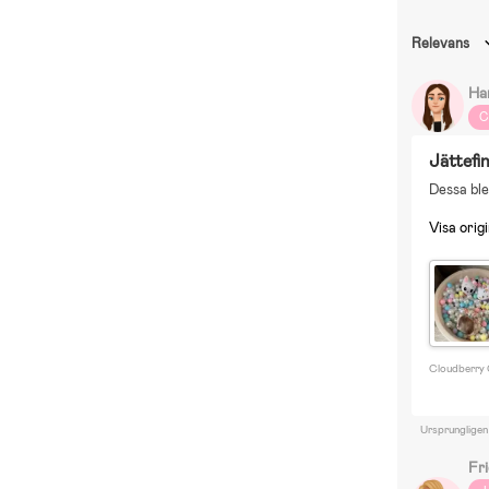
Relevans
Ha
C
Jättefi
Dessa blev
Visa origi
Cloudberry C
Ursprungligen
Fr