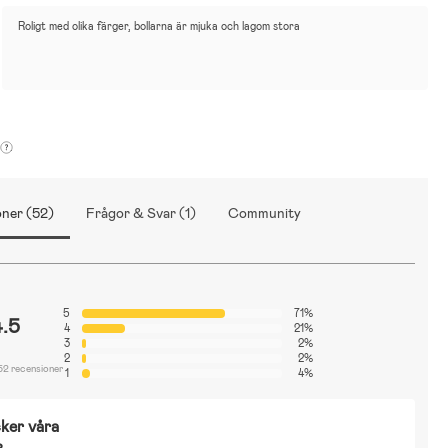
Roligt med olika färger, bollarna är mjuka och lagom stora
ner (52)
Frågor & Svar (1)
Community
5
71%
4.5
4
21%
3
2%
2
2%
52 recensioner
1
4%
ker våra