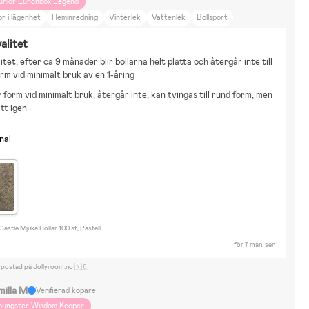
unior Lunchbox Legend
r i lägenhet
Heminredning
Vinterlek
Vattenlek
Bollsport
alitet
itet, efter ca 9 månader blir bollarna helt platta och återgår inte till 
orm vid minimalt bruk av en 1-åring
 form vid minimalt bruk, återgår inte, kan tvingas till rund form, men
att igen
nal
astle Mjuka Bollar 100 st, Pastell
för 7 mån. sen
 postad på Jollyroom.no 🇳🇴
milla M
Verifierad köpare
oungster Wisdom Keeper