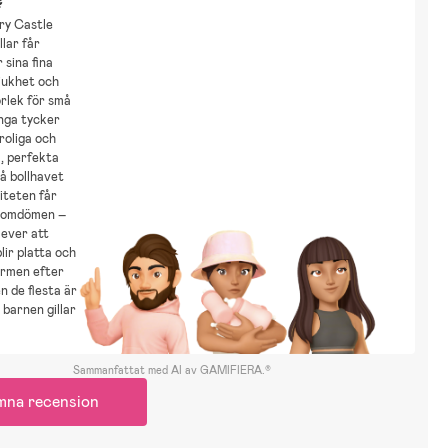
?
ry Castle
lar får
 sina fina
jukhet och
rlek för små
nga tycker
 roliga och
, perfekta
på bollhavet
iteten får
 omdömen –
lever att
lir platta och
ormen efter
en de flesta är
 barnen gillar
Sammanfattat med AI av GAMIFIERA.®
mna recension