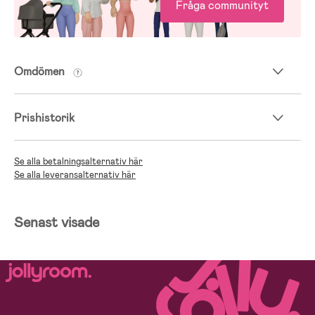
Fråga communityt
Omdömen
Prishistorik
Se alla betalningsalternativ här
Se alla leveransalternativ här
Senast visade