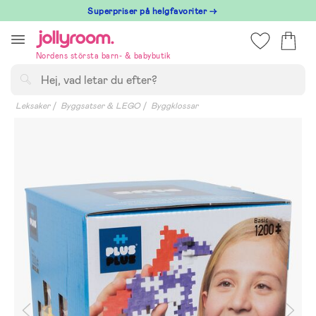
Hoppa
Superpriser på helgfavoriter →
till
innehållet
Nordens största barn- & babybutik
Sök
Leksaker
Byggsatser & LEGO
Byggklossar