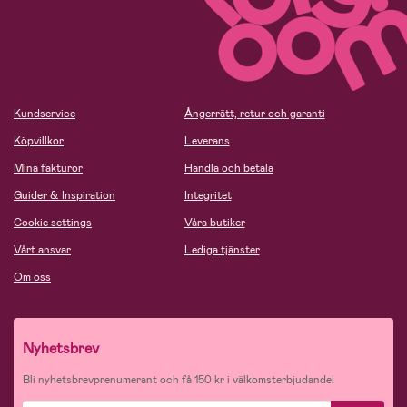
Kundservice
Ångerrätt, retur och garanti
Köpvillkor
Leverans
Mina fakturor
Handla och betala
Guider & Inspiration
Integritet
Cookie settings
Våra butiker
Vårt ansvar
Lediga tjänster
Om oss
Nyhetsbrev
Bli nyhetsbrevprenumerant och få 150 kr i välkomsterbjudande!