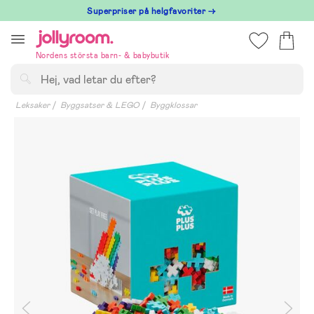
Hoppa
Superpriser på helgfavoriter →
till
innehållet
Nordens största barn- & babybutik
Sök
Leksaker
Byggsatser & LEGO
Byggklossar