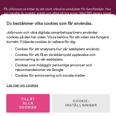
På Jollyroom.se hittar du ett stort utbud av produkter för barnfamiljen.
Hos
oss handlar du snabbt, enkelt och alltid till bra priser.
Med 365 dagars öppet
köp och en mycket kompetent kundtjänst kan du känna dig trygg att handla
hos oss. I vårt sortiment hittar du barnvagnar, bilstolar, kläder för barn och
Du bestämmer vilka cookies som får användas.
baby, produkter för mamman, massor av inspirerande inredning, leksaker,
babyprodukter och mycket mer. Vi erbjuder produkter från välkända
Jollyroom och våra digitala samarbetspartners använder
varumärken så som Britax, Maxi-Cosi, Baby Jogger, BabyBjörn, Didriksons,
cookies på den här sidan. Vissa behövs för att sidan ska fungera
KidKraft, Ergobaby, Philips Avent, Neonate, Cybex, LEGO och många fler.
korrekt. Följande cookies är valbara för dig:
Välkommen in och kika runt i Nordens största barn- och babybutik på nätet!
Cookies för att analysera hur vår webbplats används.
Cookies för att få en skräddarsydd upplevelse och
annonsering av vår webbplats.
Cookies som möjliggör personliga annonser och
rekommendationer via Google.
Kundservice
Cookies för annonsering och sociala medier.
Läs mer om cookies
© 2026 Jollyroom AB. Alla rättigheter reserverade.
TILLÅT
COOKIE-
ALLA
INSTÄLLNINGAR
COOKIES