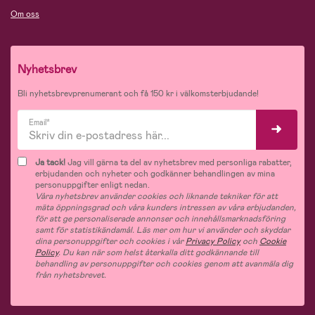
Om oss
Nyhetsbrev
Bli nyhetsbrevprenumerant och få 150 kr i välkomsterbjudande!
Email*
Ja tack!
Jag vill gärna ta del av nyhetsbrev med personliga rabatter,
erbjudanden och nyheter och godkänner behandlingen av mina
personuppgifter enligt nedan.
Våra nyhetsbrev använder cookies och liknande tekniker för att
mäta öppningsgrad och våra kunders intressen av våra erbjudanden,
för att ge personaliserade annonser och innehållsmarknadsföring
samt för statistikändamål. Läs mer om hur vi använder och skyddar
dina personuppgifter och cookies i vår
Privacy Policy
och
Cookie
Policy
. Du kan när som helst återkalla ditt godkännande till
behandling av personuppgifter och cookies genom att avanmäla dig
från nyhetsbrevet.