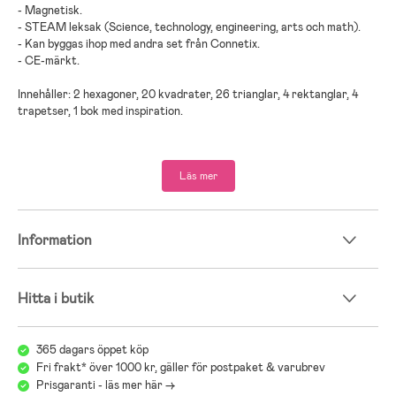
- Magnetisk.
- STEAM leksak (Science, technology, engineering, arts och math).
- Kan byggas ihop med andra set från Connetix.
- CE-märkt.
Innehåller: 2 hexagoner, 20 kvadrater, 26 trianglar, 4 rektanglar, 4
trapetser, 1 bok med inspiration.
- Rekommenderad ålder: Från 3 år.
Läs mer
Information
Hitta i butik
365 dagars öppet köp
Fri frakt* över 1000 kr, gäller för postpaket & varubrev
Prisgaranti - läs mer här ->