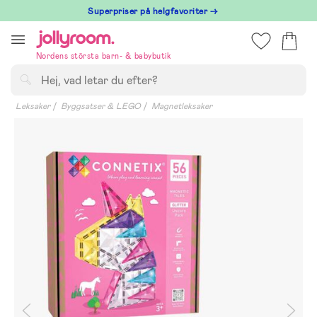
Hoppa
Superpriser på helgfavoriter →
till
innehållet
Nordens största barn- & babybutik
Sök
Leksaker
Byggsatser & LEGO
Magnetleksaker