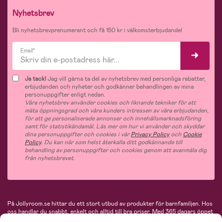
Nyhetsbrev
Bli nyhetsbrevprenumerant och få 150 kr i välkomsterbjudande!
Email*
Ja tack!
Jag vill gärna ta del av nyhetsbrev med personliga rabatter,
erbjudanden och nyheter och godkänner behandlingen av mina
personuppgifter enligt nedan.
Våra nyhetsbrev använder cookies och liknande tekniker för att
mäta öppningsgrad och våra kunders intressen av våra erbjudanden,
för att ge personaliserade annonser och innehållsmarknadsföring
samt för statistikändamål. Läs mer om hur vi använder och skyddar
dina personuppgifter och cookies i vår
Privacy Policy
och
Cookie
Policy
. Du kan när som helst återkalla ditt godkännande till
behandling av personuppgifter och cookies genom att avanmäla dig
från nyhetsbrevet.
På Jollyroom.se hittar du ett stort utbud av produkter för barnfamiljen.
Hos
oss handlar du snabbt, enkelt och alltid till bra priser.
Med 365 dagars öppet
köp och en mycket kompetent kundtjänst kan du känna dig trygg att handla