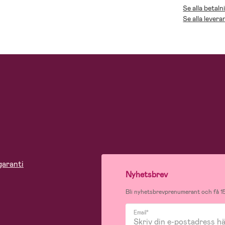
Se alla betaln
Se alla levera
garanti
Nyhetsbrev
Bli nyhetsbrevprenumerant och få 15
Email*