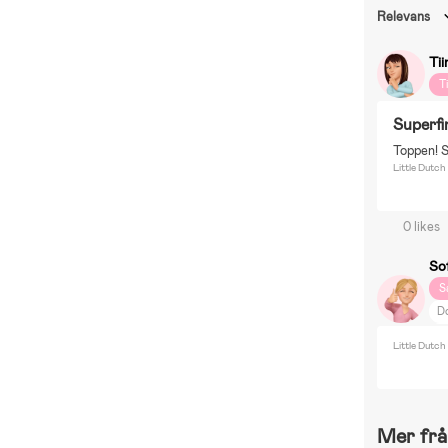
Relevans
Tii
T
Superfi
Toppen! S
Little Dutc
0 likes
So
S
D
P
Little Dutc
M
Åk
Mer frå