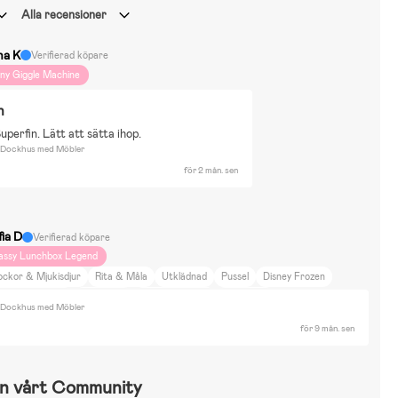
Alla recensioner
na K
Verifierad köpare
iny Giggle Machine
n
uperfin. Lätt att sätta ihop.
h Dockhus med Möbler
för 2 mån. sen
fia D
Verifierad köpare
assy Lunchbox Legend
ockor & Mjukisdjur
Rita & Måla
Utklädnad
Pussel
Disney Frozen
ippi Långstrump
Babblarna
Disney Princess
Bolibompa
h Dockhus med Möbler
amma Mu och Kråkan
Bor i lägenhet
Heminredning
Djur & Natur
för 9 mån. sen
a till landet
Resa
Promenader
n vårt Community