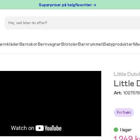
Superpriser på helgfavoriter →
Sök
arnkläder
Barnskor
Barnvagnar
Bilstolar
Barnrummet
Babyprodukter
Ma
Little Dutc
Little
Art:
1027576
Fri frakt
I lager
1 249 k