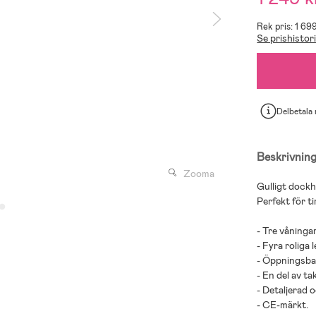
Rek pris: 1 69
Se prishistor
Delbetala
Beskrivnin
Zooma
Gulligt dockh
Perfekt för ti
- Tre våningar
- Fyra roliga
- Öppningsbar
- En del av ta
- Detaljerad o
- CE-märkt.