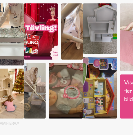
Visa 
fler 
bilder
GAMIFIERA.®