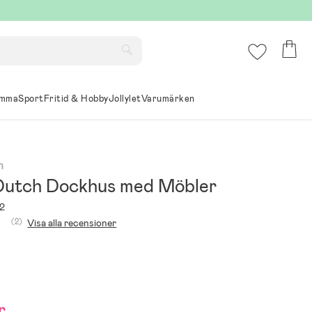
mma
Sport
Fritid & Hobby
Jollylet
Varumärken
h
 Dutch Dockhus med Möbler
2
(2)
Visa alla recensioner
r