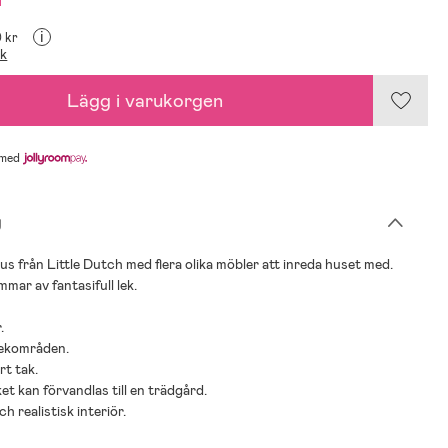
i
9 kr
ik
Lägg i varukorgen
med
g
us från Little Dutch med flera olika möbler att inreda huset med.
mmar av fantasifull lek.
.
 lekområden.
t tak.
ket kan förvandlas till en trädgård.
ch realistisk interiör.