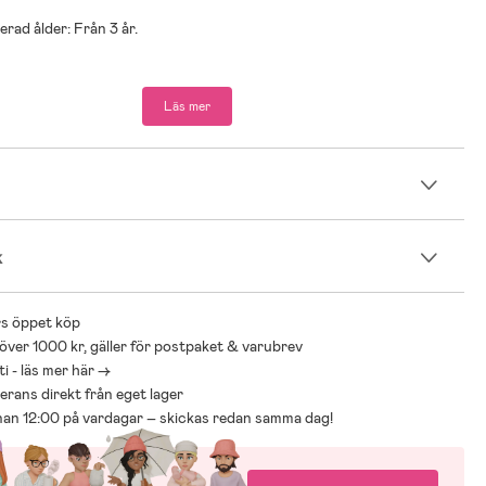
ad ålder: Från 3 år.
Läs mer
dockhus, 2 figurer, 1 set med dockmöbler.
n
k
s öppet köp
 över 1000 kr, gäller för postpaket & varubrev
i - läs mer här ->
everans direkt från eget lager
nnan 12:00 på vardagar – skickas redan samma dag!