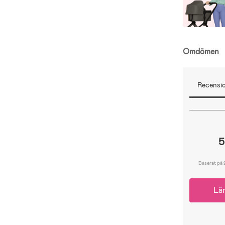
Omdömen
Recensio
5
Baserat på 
Lä