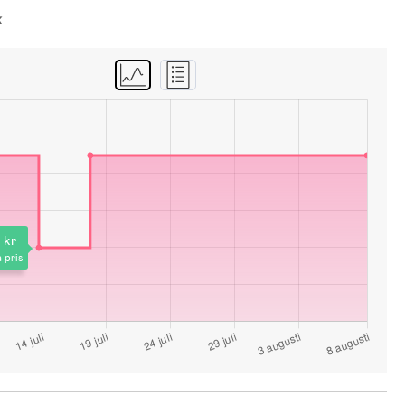
k
 kr
 pris