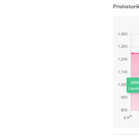
Prishistori
999
Lägsta