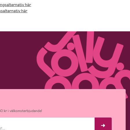
ingsalternativ här
nsalternativ här
0 kr i välkomsterbjudande!