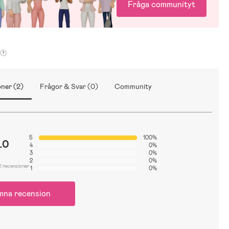
Fråga communityt
ner (2)
Frågor & Svar (0)
Community
5
100%
.0
4
0%
3
0%
2
0%
2 recensioner
1
0%
mna recension