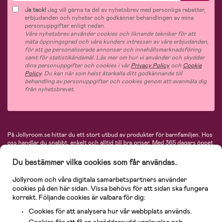
Ja tack!
Jag vill gärna ta del av nyhetsbrev med personliga rabatter,
erbjudanden och nyheter och godkänner behandlingen av mina
personuppgifter enligt nedan.
Våra nyhetsbrev använder cookies och liknande tekniker för att
mäta öppningsgrad och våra kunders intressen av våra erbjudanden,
för att ge personaliserade annonser och innehållsmarknadsföring
samt för statistikändamål. Läs mer om hur vi använder och skyddar
dina personuppgifter och cookies i vår
Privacy Policy
och
Cookie
Policy
. Du kan när som helst återkalla ditt godkännande till
behandling av personuppgifter och cookies genom att avanmäla dig
från nyhetsbrevet.
På Jollyroom.se hittar du ett stort utbud av produkter för barnfamiljen.
Hos
oss handlar du snabbt, enkelt och alltid till bra priser.
Med 365 dagars öppet
köp och en mycket kompetent kundtjänst kan du känna dig trygg att handla
hos oss. I vårt sortiment hittar du barnvagnar, bilstolar, kläder för barn och
Du bestämmer vilka cookies som får användas.
baby, produkter för mamman, massor av inspirerande inredning, leksaker,
babyprodukter och mycket mer. Vi erbjuder produkter från välkända
Jollyroom och våra digitala samarbetspartners använder
varumärken så som Britax, Maxi-Cosi, Baby Jogger, BabyBjörn, Didriksons,
cookies på den här sidan. Vissa behövs för att sidan ska fungera
KidKraft, Ergobaby, Philips Avent, Neonate, Cybex, LEGO och många fler.
korrekt. Följande cookies är valbara för dig:
Välkommen in och kika runt i Nordens största barn- och babybutik på nätet!
Cookies för att analysera hur vår webbplats används.