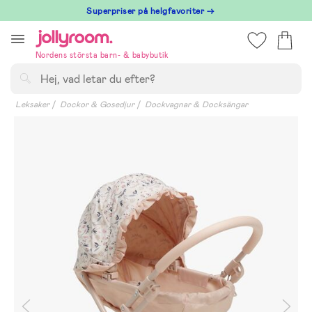
Hoppa
Superpriser på helgfavoriter →
till
innehållet
Nordens största barn- & babybutik
Sök
Leksaker
Dockor & Gosedjur
Dockvagnar & Docksängar