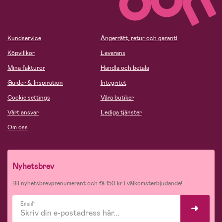
Kundservice
Ångerrätt, retur och garanti
Köpvillkor
Leverans
Mina fakturor
Handla och betala
Guider & Inspiration
Integritet
Cookie settings
Våra butiker
Vårt ansvar
Lediga tjänster
Om oss
Nyhetsbrev
Bli nyhetsbrevprenumerant och få 150 kr i välkomsterbjudande!
Email*