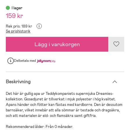
I lager
159 kr
i
Rek pris: 189 kr
Se prishistorik
Lägg i varukorgen
Delbetala
med
Beskrivning
Det här är gullig apa ur Teddykompaniets supermjuka Dreamies-
kollektion. Gosedjuret är tillverkat i mjuk polyester i hög kvalitet.
Apans händer och fötter kan fästas med kardborre. Den är dessutom
barnsäker, vilket innebär att alla sömmar är testade och dragsäkra,
och att materialen är eld- och flamsäkra samt giftfria.
Rekommenderad ålder: Från 0 månader.