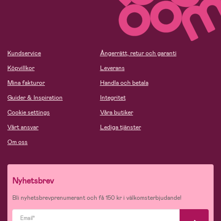
Kundservice
Ångerrätt, retur och garanti
Köpvillkor
Leverans
Mina fakturor
Handla och betala
Guider & Inspiration
Integritet
Cookie settings
Våra butiker
Vårt ansvar
Lediga tjänster
Om oss
Nyhetsbrev
Bli nyhetsbrevprenumerant och få 150 kr i välkomsterbjudande!
Email*