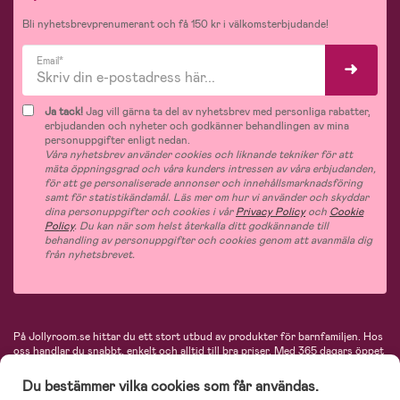
Bli nyhetsbrevprenumerant och få 150 kr i välkomsterbjudande!
Email*
Ja tack!
Jag vill gärna ta del av nyhetsbrev med personliga rabatter,
erbjudanden och nyheter och godkänner behandlingen av mina
personuppgifter enligt nedan.
Våra nyhetsbrev använder cookies och liknande tekniker för att
mäta öppningsgrad och våra kunders intressen av våra erbjudanden,
för att ge personaliserade annonser och innehållsmarknadsföring
samt för statistikändamål. Läs mer om hur vi använder och skyddar
dina personuppgifter och cookies i vår
Privacy Policy
och
Cookie
Policy
. Du kan när som helst återkalla ditt godkännande till
behandling av personuppgifter och cookies genom att avanmäla dig
från nyhetsbrevet.
På Jollyroom.se hittar du ett stort utbud av produkter för barnfamiljen.
Hos
oss handlar du snabbt, enkelt och alltid till bra priser.
Med 365 dagars öppet
köp och en mycket kompetent kundtjänst kan du känna dig trygg att handla
hos oss. I vårt sortiment hittar du barnvagnar, bilstolar, kläder för barn och
Du bestämmer vilka cookies som får användas.
baby, produkter för mamman, massor av inspirerande inredning, leksaker,