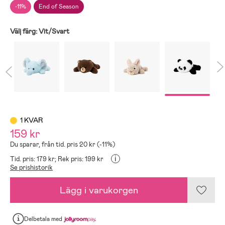
-11%
End of Season
Välj färg:
Vit/Svart
1 KVAR
159 kr
Du sparar, från tid. pris 20 kr (-11%)
i
Tid. pris: 179 kr;
Rek pris: 199 kr
Se prishistorik
Lägg i varukorgen
Delbetala
med