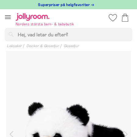
Hoppa
Superpriser på helgfavoriter →
till
innehållet
Nordens största barn- & babybutik
Sök
Leksaker
Dockor & Gosedjur
Gosedjur