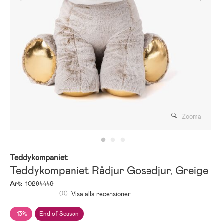
Zooma
Teddykompaniet
Teddykompaniet Rådjur Gosedjur, Greige
Art:
10294449
(0)
Visa alla recensioner
-13%
End of Season