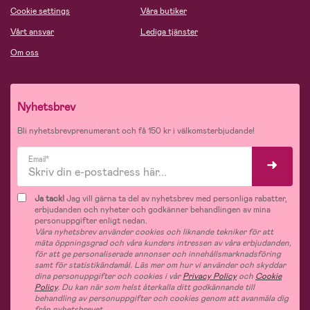
Cookie settings
Våra butiker
Vårt ansvar
Lediga tjänster
Om oss
Nyhetsbrev
Bli nyhetsbrevprenumerant och få 150 kr i välkomsterbjudande!
Email*
Ja tack!
Jag vill gärna ta del av nyhetsbrev med personliga rabatter,
erbjudanden och nyheter och godkänner behandlingen av mina
personuppgifter enligt nedan.
Våra nyhetsbrev använder cookies och liknande tekniker för att
mäta öppningsgrad och våra kunders intressen av våra erbjudanden,
för att ge personaliserade annonser och innehållsmarknadsföring
samt för statistikändamål. Läs mer om hur vi använder och skyddar
dina personuppgifter och cookies i vår
Privacy Policy
och
Cookie
Policy
. Du kan när som helst återkalla ditt godkännande till
behandling av personuppgifter och cookies genom att avanmäla dig
från nyhetsbrevet.