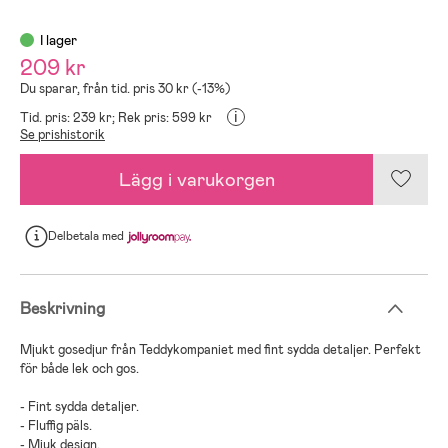
I lager
209 kr
Du sparar, från tid. pris 30 kr (-13%)
i
Tid. pris: 239 kr;
Rek pris: 599 kr
Se prishistorik
Lägg i varukorgen
Delbetala
med
Beskrivning
Mjukt gosedjur från Teddykompaniet med fint sydda detaljer. Perfekt
för både lek och gos.
- Fint sydda detaljer.
- Fluffig päls.
- Mjuk design.