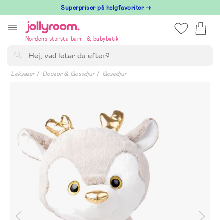
Hoppa
Superpriser på helgfavoriter →
till
innehållet
Nordens största barn- & babybutik
Sök
Leksaker
Dockor & Gosedjur
Gosedjur