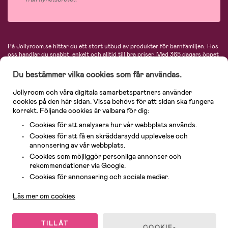
På Jollyroom.se hittar du ett stort utbud av produkter för barnfamiljen.
Hos
oss handlar du snabbt, enkelt och alltid till bra priser.
Med 365 dagars öppet
köp och en mycket kompetent kundtjänst kan du känna dig trygg att handla
hos oss. I vårt sortiment hittar du barnvagnar, bilstolar, kläder för barn och
Du bestämmer vilka cookies som får användas.
baby, produkter för mamman, massor av inspirerande inredning, leksaker,
babyprodukter och mycket mer. Vi erbjuder produkter från välkända
Jollyroom och våra digitala samarbetspartners använder
varumärken så som Britax, Maxi-Cosi, Baby Jogger, BabyBjörn, Didriksons,
cookies på den här sidan. Vissa behövs för att sidan ska fungera
KidKraft, Ergobaby, Philips Avent, Neonate, Cybex, LEGO och många fler.
korrekt. Följande cookies är valbara för dig:
Välkommen in och kika runt i Nordens största barn- och babybutik på nätet!
Cookies för att analysera hur vår webbplats används.
Cookies för att få en skräddarsydd upplevelse och
annonsering av vår webbplats.
Cookies som möjliggör personliga annonser och
rekommendationer via Google.
Kundservice
Cookies för annonsering och sociala medier.
Läs mer om cookies
© 2026 Jollyroom AB. Alla rättigheter reserverade.
TILLÅT
COOKIE-