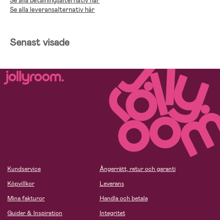
Se alla betalningsalternativ här
Se alla leveransalternativ här
Senast visade
Kundservice
Ångerrätt, retur och garanti
Köpvillkor
Leverans
Mina fakturor
Handla och betala
Guider & Inspiration
Integritet