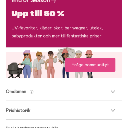
End of Season
→
Upp till 50 %
UV-favoriter, kläder, skor, barnvagnar, utelek,
babyprodukter och mer till fantastiska priser
Fråga communityt
Omdömen
Prishistorik