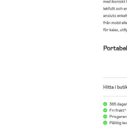
med ikoniskt
lekfullt och 
ansluts enkel
från mobil ell
för kalas, u
Portabel
Det här setet
barnen kan ö
trådlösa desi
Hitta i buti
Trådlöst k
365 dagar
och social 
Fri frakt*
Prisgarant
Officiell 
Pålitlig l
för ökad le