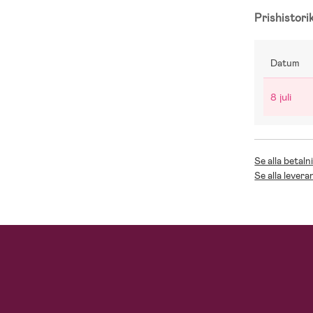
Prishistori
Datum
8 juli
Se alla betaln
Se alla levera