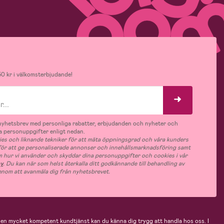
0 kr i välkomsterbjudande!
v nyhetsbrev med personliga rabatter, erbjudanden och nyheter och
 personuppgifter enligt nedan.
es och liknande tekniker för att mäta öppningsgrad och våra kunders
 för att ge personaliserade annonser och innehållsmarknadsföring samt
m hur vi använder och skyddar dina personuppgifter och cookies i vår
cy
. Du kan när som helst återkalla ditt godkännande till behandling av
nom att avanmäla dig från nyhetsbrevet.
n mycket kompetent kundtjänst kan du känna dig trygg att handla hos oss. I