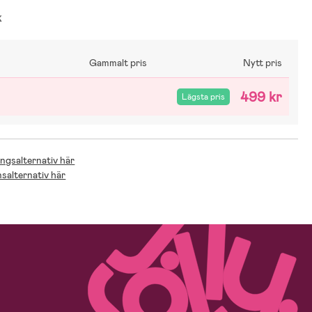
k
Gammalt pris
Nytt pris
499 kr
Lägsta pris
ingsalternativ här
nsalternativ här