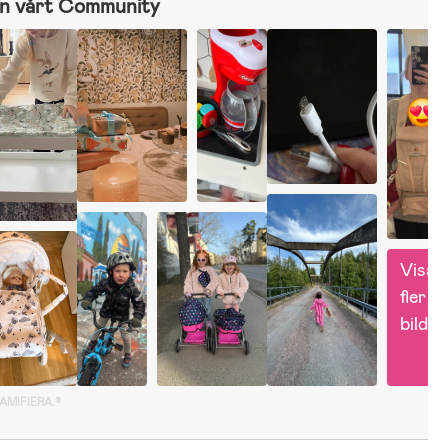
n vårt Community
Visa 
fler 
bilder
GAMIFIERA.®