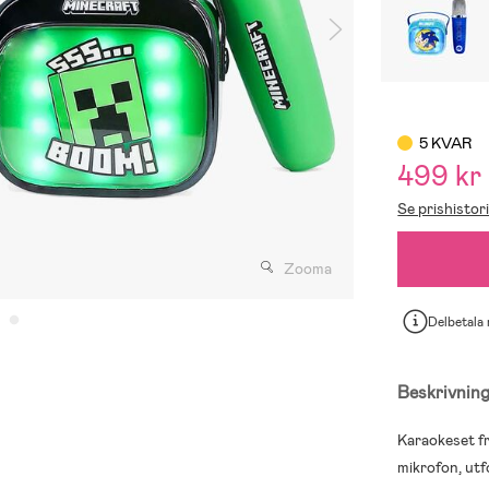
5 KVAR
499 kr
Se prishistor
Zooma
Delbetala
Beskrivnin
Karaokeset f
mikrofon, utf