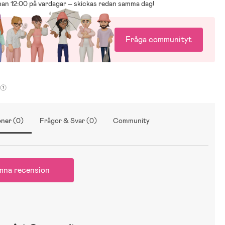
nnan 12:00 på vardagar – skickas redan samma dag!
, 5W, och enkel Bluetooth 5.3-anslutning för snabb pairing
Fråga communityt
 timmars speltid per laddning för längre lekstunder
n 3 år
går
ner (0)
Frågor & Svar (0)
Community
mna recension