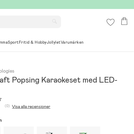
mma
Sport
Fritid & Hobby
Jollylet
Varumärken
logies
aft Popsing Karaokeset med LED-
7
(0)
Visa alla recensioner
n