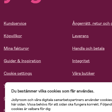
Kundservice
Ångerrätt, retur och 
Köpvillkor
Leverans
Mina fakturor
Handla och betala
Guider & Inspiration
Integritet
Cookie settings
Våra butiker
Vårt ansvar
Lediga tjänster
Du bestämmer vilka cookies som får användas.
Om oss
Jollyroom och våra digitala samarbetspartners använder cookies
här sidan. Vissa behövs för att sidan ska fungera korrekt. Följand
cookies är valbara för dig:
På Jollyroom.se hittar du ett stort utbud av produkter för barnfamiljen.
Hos oss