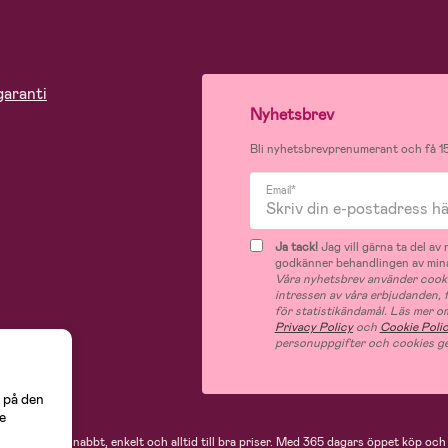
garanti
Nyhetsbrev
Bli nyhetsbrevprenumerant och få 15
Email*
Ja tack!
Jag vill gärna ta del a
godkänner behandlingen av mina
Våra nyhetsbrev använder cooki
intressen av våra erbjudanden,
för statistikändamål. Läs mer o
Privacy Policy
och
Cookie Poli
personuppgifter och cookies ge
 på den
e
 handlar du snabbt, enkelt och alltid till bra priser.
Med 365 dagars öppet köp och e