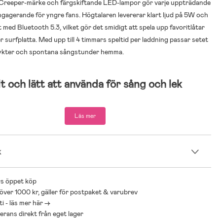
 Creeper-märke och färgskiftande LED-lampor gör varje uppträdande
engagerande för yngre fans. Högtalaren levererar klart ljud på 5W och
t med Bluetooth 5.3, vilket gör det smidigt att spela upp favoritlåtar
er surfplatta. Med upp till 4 timmars speltid per laddning passar setet
tflykter och spontana sångstunder hemma.
t och lätt att använda för sång och lek
 kombinerar enkel användning med visuellt tilltalande effekter, så
Läs mer
va sång, samarbeta i grupp och skapa minnesvärda stunder. Den
gnen ger fri rörlighet medan LED-ljusen förstärker scenkänslan.
k
araokeset med mikrofon och bärbar högtalare, uppmuntrar till sång
s öppet köp
lek
 över 1000 kr, gäller för postpaket & varubrev
i - läs mer här ->
Minecraft-design med Creeper-märke och färgskiftande LED-lampor
everans direkt från eget lager
kglädje