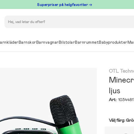
Superpriser på helgfavoriter →
Sök
arnkläder
Barnskor
Barnvagnar
Bilstolar
Barnrummet
Babyprodukter
Ma
OTL Techno
Minecr
ljus
Art:
1034481
Välj färg:
Grö