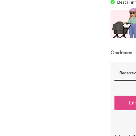
Beställ i
Klart ljud
Upp till 4
Ålder: Frå
Omdömen
Batteri in
Recensio
Lä