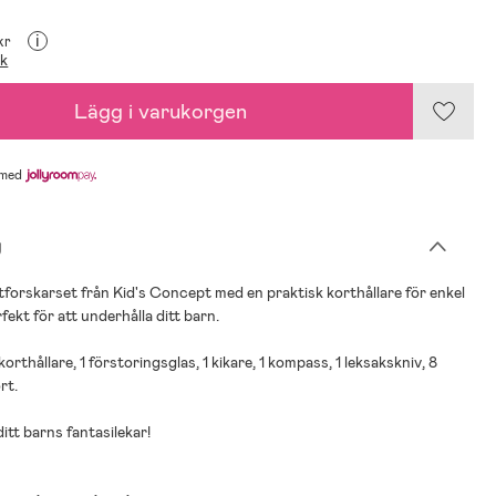
i
kr
ik
Lägg i varukorgen
med
g
forskarset från Kid's Concept med en praktisk korthållare för enkel
fekt för att underhålla ditt barn.
1 korthållare, 1 förstoringsglas, 1 kikare, 1 kompass, 1 leksakskniv, 8
rt.
ditt barns fantasilekar!