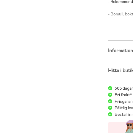
- Rekommender
- Bomull, bokt
Informatio
Hitta i buti
365 dagar
Fri frakt*
Prisgarant
Pålitlig l
Beställ i