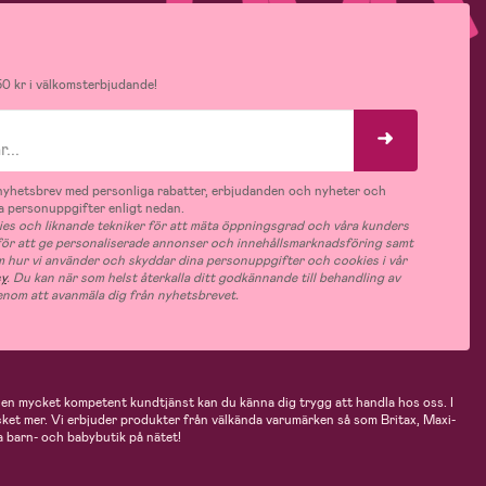
0 kr i välkomsterbjudande!
v nyhetsbrev med personliga rabatter, erbjudanden och nyheter och
 personuppgifter enligt nedan.
es och liknande tekniker för att mäta öppningsgrad och våra kunders
 för att ge personaliserade annonser och innehållsmarknadsföring samt
m hur vi använder och skyddar dina personuppgifter och cookies i vår
cy
. Du kan när som helst återkalla ditt godkännande till behandling av
nom att avanmäla dig från nyhetsbrevet.
n mycket kompetent kundtjänst kan du känna dig trygg att handla hos oss. I
cket mer. Vi erbjuder produkter från välkända varumärken så som Britax, Maxi-
 barn- och babybutik på nätet!