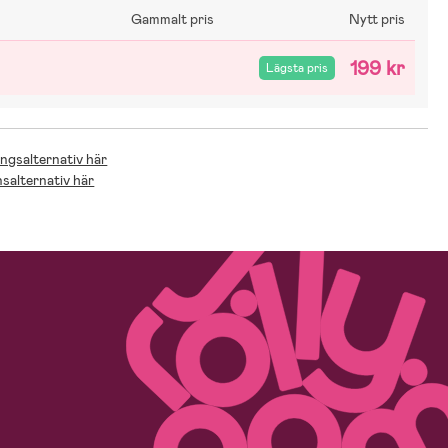
Gammalt pris
Nytt pris
199 kr
Lägsta pris
ingsalternativ här
nsalternativ här