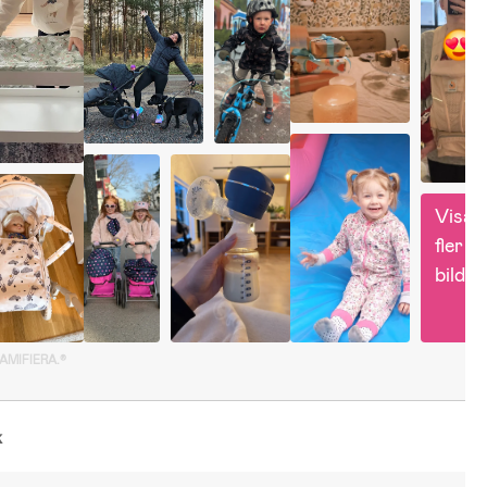
Visa 
fler 
bilder
GAMIFIERA.®
k