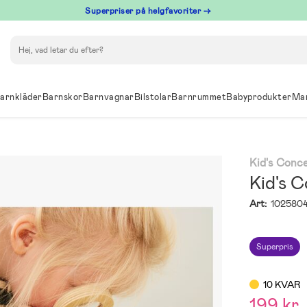
Superpriser på helgfavoriter →
Sök
arnkläder
Barnskor
Barnvagnar
Bilstolar
Barnrummet
Babyprodukter
Ma
Kid's Conc
Kid's 
Art:
102580
Superpris
10 KVAR
199 kr