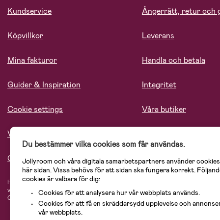
Kundservice
Ångerrätt, retur och 
Köpvillkor
Leverans
Mina fakturor
Handla och betala
Guider & Inspiration
Integritet
Cookie settings
Våra butiker
Vårt ansvar
Lediga tjänster
Du bestämmer vilka cookies som får användas.
Om oss
Jollyroom och våra digitala samarbetspartners använder cookies
här sidan. Vissa behövs för att sidan ska fungera korrekt. Följand
cookies är valbara för dig:
På Jollyroom.se hittar du ett stort utbud av produkter för barnfamiljen.
Hos oss
vårt sortiment hittar du barnvagnar, bilstolar, kläder för barn och baby, prod
Cookies för att analysera hur vår webbplats används.
Cosi, Baby Jogger, BabyBjörn, Didriksons, KidKraft, Ergobaby, Philips Avent, 
Cookies för att få en skräddarsydd upplevelse och annonse
vår webbplats.