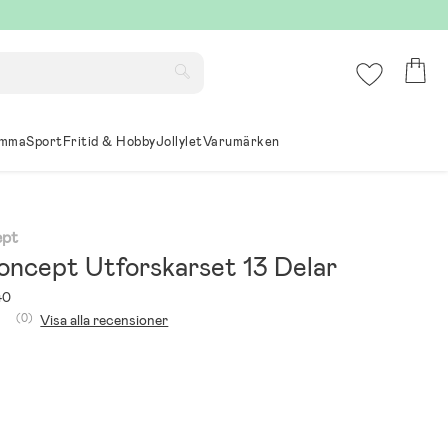
mma
Sport
Fritid & Hobby
Jollylet
Varumärken
ept
Concept Utforskarset 13 Delar
40
(0)
Visa alla recensioner