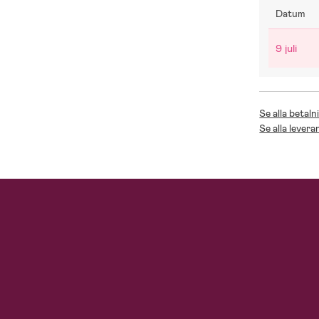
Datum
9 juli
Se alla betaln
Se alla levera