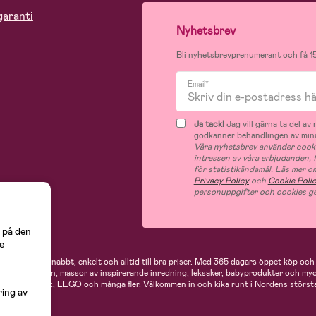
garanti
Nyhetsbrev
Bli nyhetsbrevprenumerant och få 15
Email*
Ja tack!
Jag vill gärna ta del a
godkänner behandlingen av mina
Våra nyhetsbrev använder cooki
intressen av våra erbjudanden,
för statistikändamål. Läs mer o
Privacy Policy
och
Cookie Poli
personuppgifter och cookies ge
 på den
e
 handlar du snabbt, enkelt och alltid till bra priser.
Med 365 dagars öppet köp och e
ukter för mamman, massor av inspirerande inredning, leksaker, babyprodukter och my
Neonate, Cybex, LEGO och många fler. Välkommen in och kika runt i Nordens största
ring av