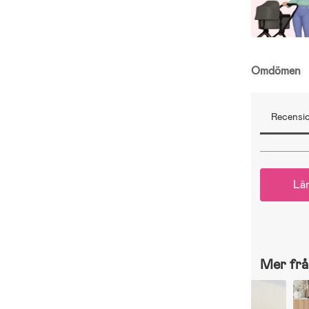
Omdömen
Recensio
Lä
Mer frå