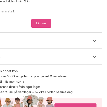
ad ålder: Från 2 år.
rä, metall.
Läs mer
n
k
s öppet köp
 över 1000 kr, gäller för postpaket & varubrev
i - läs mer här ->
everans direkt från eget lager
nnan 12:00 på vardagar – skickas redan samma dag!