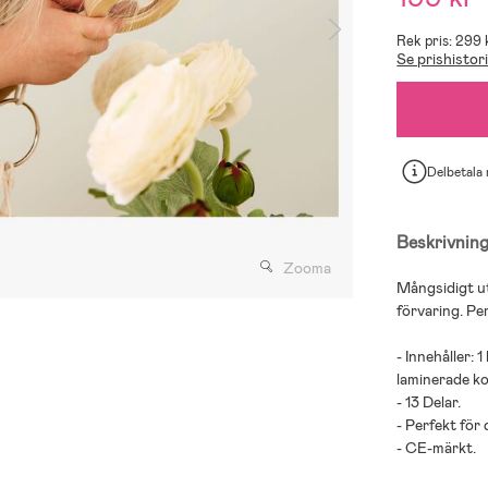
Rek pris: 299 
Se prishistor
Delbetala
Beskrivnin
Zooma
Mångsidigt ut
förvaring. Per
- Innehåller: 
laminerade ko
- 13 Delar.
- Perfekt för 
- CE-märkt.