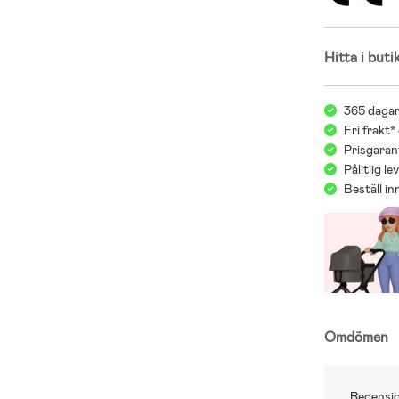
Hitta i buti
365 dagar
Fri frakt*
Prisgarant
Pålitlig l
Beställ i
Omdömen
Recensio