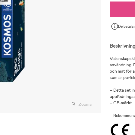
Delbetala
Beskrivnin
Vetenskapskit
användning. D
och mat för a
som är perfek
– Detta set i
uppfödningss
– CE-märkt.
Zooma
– Rekommende