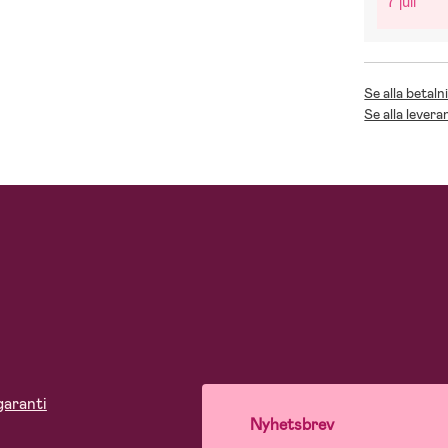
7 juli
Se alla betaln
Se alla levera
garanti
Nyhetsbrev