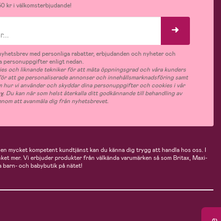
0 kr i välkomsterbjudande!
v nyhetsbrev med personliga rabatter, erbjudanden och nyheter och
 personuppgifter enligt nedan.
es och liknande tekniker för att mäta öppningsgrad och våra kunders
 för att ge personaliserade annonser och innehållsmarknadsföring samt
m hur vi använder och skyddar dina personuppgifter och cookies i vår
cy
. Du kan när som helst återkalla ditt godkännande till behandling av
nom att avanmäla dig från nyhetsbrevet.
n mycket kompetent kundtjänst kan du känna dig trygg att handla hos oss. I
cket mer. Vi erbjuder produkter från välkända varumärken så som Britax, Maxi-
 barn- och babybutik på nätet!