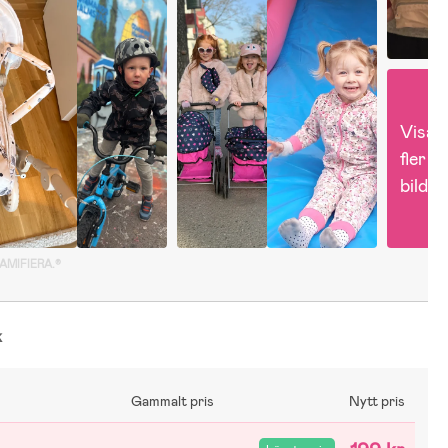
Visa 
fler 
bilder
GAMIFIERA.®
k
Gammalt pris
Nytt pris