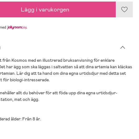
Lägg i varukorgen
med
g
 från Kosmos med en illustrerad bruksanvisning för enklare
et har ägg som ska läggas i saltvatten så att dina artemia kan kläckas
rtemian. Lär dig att ta hand om dina egna urtidsdjur med detta set
t för biologi-intresserade.
nnehåller allt du behöver för att föda upp dina egna urtidsdjur-
tation, mat och ägg.
rad ålder: Från 8 år.