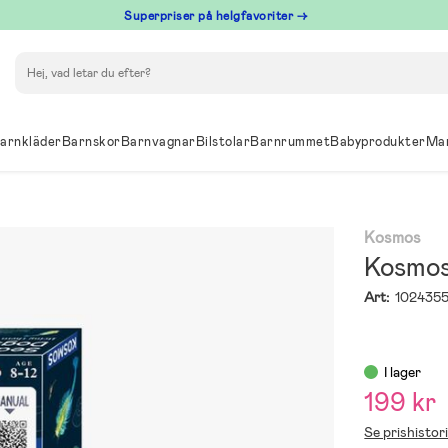
Superpriser på helgfavoriter →
Sök
arnkläder
Barnskor
Barnvagnar
Bilstolar
Barnrummet
Babyprodukter
Ma
Kosmos
Kosmos
Art:
102435
I lager
199 kr
Se prishistor