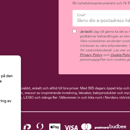
Bli nyhetsbrevprenumerant och få 15
Email*
Ja tack!
Jag vill gärna ta del a
godkänner behandlingen av mina
Våra nyhetsbrev använder cooki
intressen av våra erbjudanden,
för statistikändamål. Läs mer o
Privacy Policy
och
Cookie Poli
personuppgifter och cookies ge
 på den
e
 handlar du snabbt, enkelt och alltid till bra priser.
Med 365 dagars öppet köp och e
ukter för mamman, massor av inspirerande inredning, leksaker, babyprodukter och my
Neonate, Cybex, LEGO och många fler. Välkommen in och kika runt i Nordens största
ring av