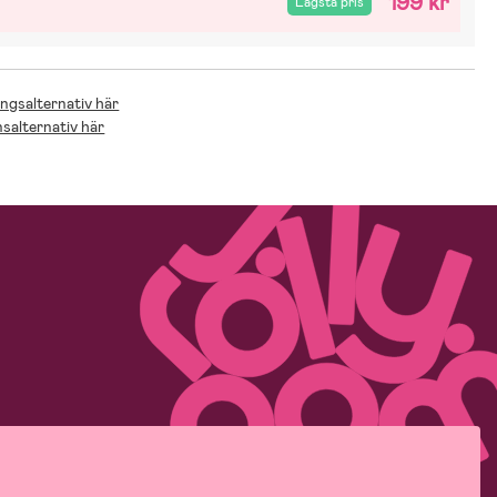
199 kr
Lägsta pris
ingsalternativ här
nsalternativ här