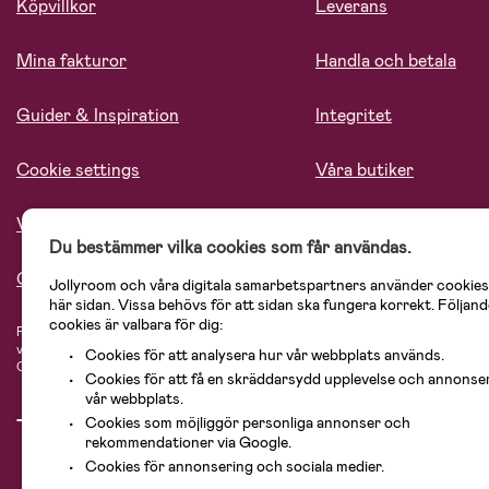
Köpvillkor
Leverans
Mina fakturor
Handla och betala
Guider & Inspiration
Integritet
Cookie settings
Våra butiker
Vårt ansvar
Lediga tjänster
Du bestämmer vilka cookies som får användas.
Om oss
Jollyroom och våra digitala samarbetspartners använder cookies
här sidan. Vissa behövs för att sidan ska fungera korrekt. Följand
cookies är valbara för dig:
På Jollyroom.se hittar du ett stort utbud av produkter för barnfamiljen.
Hos oss
vårt sortiment hittar du barnvagnar, bilstolar, kläder för barn och baby, prod
Cookies för att analysera hur vår webbplats används.
Cosi, Baby Jogger, BabyBjörn, Didriksons, KidKraft, Ergobaby, Philips Avent, 
Cookies för att få en skräddarsydd upplevelse och annonse
vår webbplats.
Cookies som möjliggör personliga annonser och
rekommendationer via Google.
Cookies för annonsering och sociala medier.