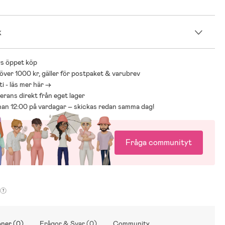
k
s öppet köp
 över 1000 kr, gäller för postpaket & varubrev
i - läs mer här ->
everans direkt från eget lager
nnan 12:00 på vardagar – skickas redan samma dag!
Fråga communityt
ner (0)
Frågor & Svar (0)
Community