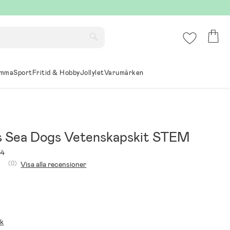
mma
Sport
Fritid & Hobby
Jollylet
Varumärken
 Sea Dogs Vetenskapskit STEM
54
(0)
Visa alla recensioner
ik