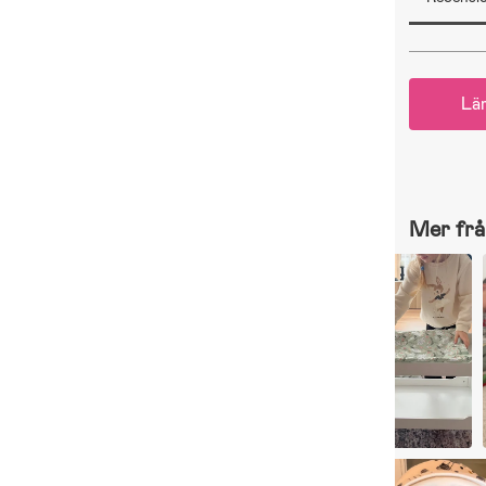
Lä
Mer frå