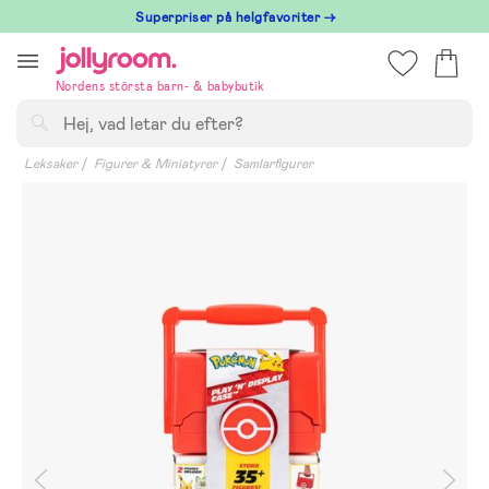
Hoppa
Superpriser på helgfavoriter →
till
innehållet
Nordens största barn- & babybutik
Sök
Leksaker
Figurer & Miniatyrer
Samlarfigurer