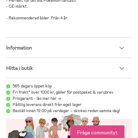
- Perfekt för din lilla Pokémon-fantast!
- CE-märkt.
- Rekommenderad ålder: Från 4 år.
Information
Hitta i butik
365 dagars öppet köp
Fri frakt* över 1000 kr, gäller för postpaket & varubrev
Prisgaranti - läs mer här ->
Pålitlig leverans direkt från eget lager
Beställ innan 12:00 på vardagar – skickas redan samma dag!
Fråga communityt