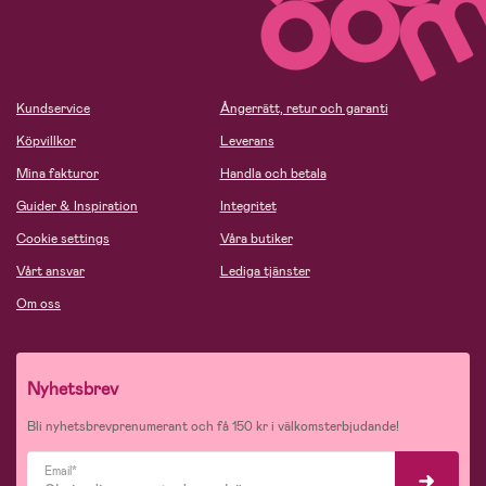
Kundservice
Ångerrätt, retur och garanti
Köpvillkor
Leverans
Mina fakturor
Handla och betala
Guider & Inspiration
Integritet
Cookie settings
Våra butiker
Vårt ansvar
Lediga tjänster
Om oss
Nyhetsbrev
Bli nyhetsbrevprenumerant och få 150 kr i välkomsterbjudande!
Email*