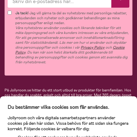
Ja tack!
Jag vill gärna ta del av nyhetsbrev med personliga rabatter,
erbjudanden och nyheter och godkänner behandlingen av mina
personuppgifter enligt nedan.
Våra nyhetsbrev använder cookies och liknande tekniker för att
mäta öppningsgrad och våra kunders intressen av våra erbjudanden,
för att ge personaliserade annonser och innehållsmarknadsföring
samt för statistikändamål. Läs mer om hur vi använder och skyddar
dina personuppgifter och cookies i vår
Privacy Policy
och
Cookie
Policy
. Du kan när som helst återkalla ditt godkännande till
behandling av personuppgifter och cookies genom att avanmäla dig
från nyhetsbrevet.
På Jollyroom.se hittar du ett stort utbud av produkter för barnfamiljen.
Hos
oss handlar du snabbt, enkelt och alltid till bra priser.
Med 365 dagars öppet
köp och en mycket kompetent kundtjänst kan du känna dig trygg att handla
hos oss. I vårt sortiment hittar du barnvagnar, bilstolar, kläder för barn och
Du bestämmer vilka cookies som får användas.
baby, produkter för mamman, massor av inspirerande inredning, leksaker,
babyprodukter och mycket mer. Vi erbjuder produkter från välkända
Jollyroom och våra digitala samarbetspartners använder
varumärken så som Britax, Maxi-Cosi, Baby Jogger, BabyBjörn, Didriksons,
cookies på den här sidan. Vissa behövs för att sidan ska fungera
KidKraft, Ergobaby, Philips Avent, Neonate, Cybex, LEGO och många fler.
korrekt. Följande cookies är valbara för dig:
Välkommen in och kika runt i Nordens största barn- och babybutik på nätet!