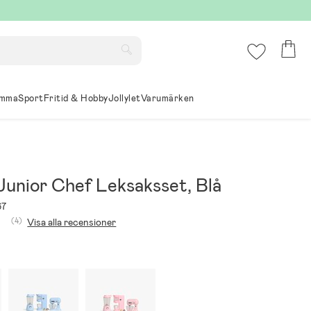
mma
Sport
Fritid & Hobby
Jollylet
Varumärken
Junior Chef Leksaksset, Blå
67
(4)
Visa alla recensioner