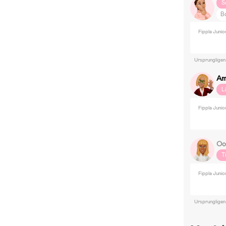
S
Bo
F
Fippla Junio
B
B
Ursprungligen
Am
L
Fippla Junio
Oo
T
Fippla Juni
Ursprungligen