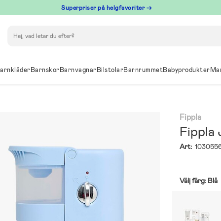
Superpriser på helgfavoriter →
Sök
arnkläder
Barnskor
Barnvagnar
Bilstolar
Barnrummet
Babyprodukter
Ma
Fippla
Fippla 
Art:
103055
Välj färg:
Blå