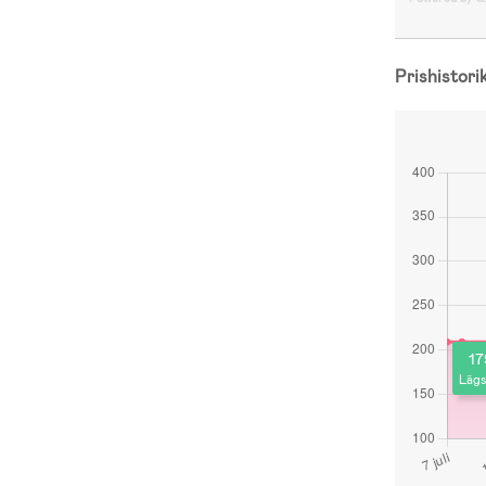
Prishistori
17
Lägs