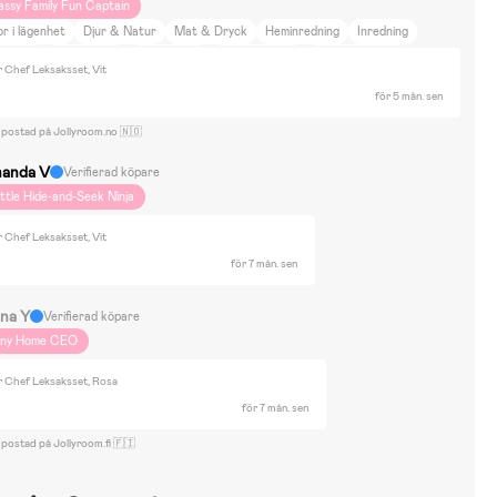
assy Family Fun Captain
r i lägenhet
Djur & Natur
Mat & Dryck
Heminredning
Inredning
ärgglad
DIY Projekt
Baby Shark
Arne Alligator
Astrid Lindgren
r Chef Leksaksset, Vit
amse
Barbie
Bolibompa
Mumin
Disney Princess
Dockor & Mjukisdjur
för 5 mån. sen
yggsatser & Lego
Pussel
Rita & Måla
Spel
Bugaboo
 postad på Jollyroom.no 🇳🇴
anda V
Verifierad köpare
ittle Hide-and-Seek Ninja
r Chef Leksaksset, Vit
för 7 mån. sen
na Y
Verifierad köpare
iny Home CEO
or Chef Leksaksset, Rosa
för 7 mån. sen
 postad på Jollyroom.fi 🇫🇮