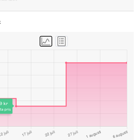
k
9 kr
ta pris