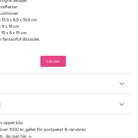
trogna detaljer.
useffekter.
funktioner.
 13,5 x 8,5 x 19,8 cm.
x 9 x 19 cm.
15 x 8 x 15 cm.
h fantasifull låtsaslek.
kaffemaskin med två kaffekapslar, 1 mixer, 1 köksmaskin.
Läs mer
ad ålder: Från 3 år.
n
går.
k
s öppet köp
 över 1000 kr, gäller för postpaket & varubrev
i - läs mer här ->