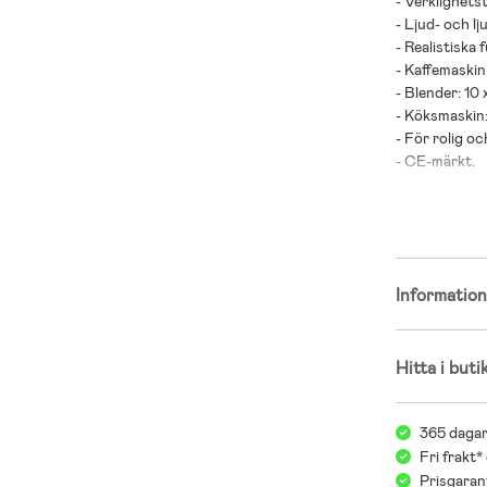
- Verklighets
- Ljud- och lj
- Realistiska 
- Kaffemaskin:
- Blender: 10 
- Köksmaskin: 
- För rolig oc
- CE-märkt.
Innehåller: 1 
- Rekommender
Informatio
- Plast.
- Batterier in
Hitta i buti
365 dagar
Fri frakt*
Prisgarant