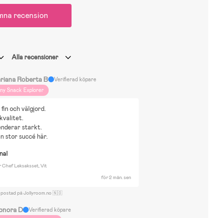
mna recension
Alla recensioner
riana Roberta B
Verifierad köpare
iny Snack Explorer
 fin och välgjord.
valitet.
derar starkt.
n stor succé här.
nal
r Chef Leksaksset, Vit
för 2 mån. sen
 postad på Jollyroom.no 🇳🇴
bnora D
Verifierad köpare