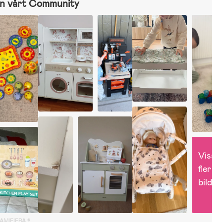
n vårt Community
Visa 
fler 
bilder
GAMIFIERA.®