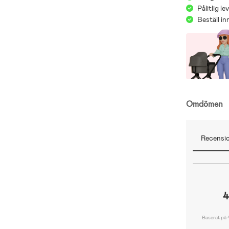
Pålitlig l
Beställ i
Omdömen
Recensio
4
Baserat på 