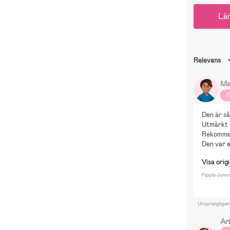
Lä
Relevans
Ma
T
Den är så
Utmärkt k
Rekommen
Den var e
Visa origi
Fippla Junio
Ursprungligen
Ar