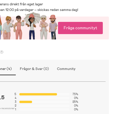
everans direkt från eget lager
nnan 12:00 på vardagar – skickas redan samma dag!
Fråga communityt
ner (4)
Frågor & Svar (0)
Community
5
75%
.5
4
0%
3
25%
2
0%
4 recensioner
1
0%