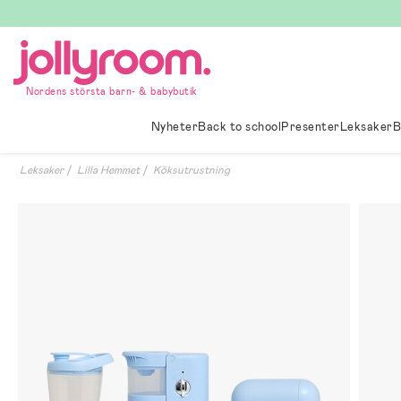
Hoppa
till
innehållet
Nordens största barn- & babybutik
Nyheter
Back to school
Presenter
Leksaker
B
Leksaker
Lilla Hemmet
Köksutrustning