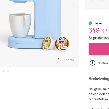
I lager
349 kr
Se prishistor
Zooma
Delbetala
Beskrivnin
Roligt leksak
design och sp
fantasifull lek