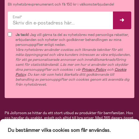
Bli nyhetsbrevprenumerant och få 150 kr i välkomsterbjudande!
Email*
Ja tack!
Jag vill gärna ta del av nyhetsbrev med personliga rabatter,
erbjudanden och nyheter och godkänner behandlingen av mina
personuppgifter enligt nedan.
Våra nyhetsbrev använder cookies och liknande tekniker för att
mäta öppningsgrad och våra kunders intressen av våra erbjudanden,
för att ge personaliserade annonser och innehållsmarknadsföring
samt för statistikändamål. Läs mer om hur vi använder och skyddar
dina personuppgifter och cookies i vår
Privacy Policy
och
Cookie
Policy
. Du kan när som helst återkalla ditt godkännande till
behandling av personuppgifter och cookies genom att avanmäla dig
från nyhetsbrevet.
På Jollyroom.se hittar du ett stort utbud av produkter för barnfamiljen.
Hos
oss handlar du snabbt, enkelt och alltid till bra priser.
Med 365 dagars öppet
köp och en mycket kompetent kundtjänst kan du känna dig trygg att handla
hos oss. I vårt sortiment hittar du barnvagnar, bilstolar, kläder för barn och
Du bestämmer vilka cookies som får användas.
baby, produkter för mamman, massor av inspirerande inredning, leksaker,
babyprodukter och mycket mer. Vi erbjuder produkter från välkända