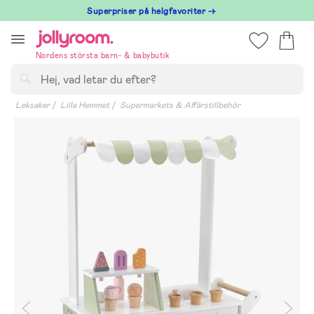
Hoppa
Superpriser på helgfavoriter →
till
innehållet
Nordens största barn- & babybutik
Sök
Leksaker
Lilla Hemmet
Supermarkets & Affärstillbehör