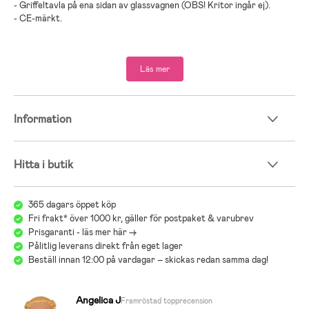
- Griffeltavla på ena sidan av glassvagnen (OBS! Kritor ingår ej).
- CE-märkt.
- Rekommenderad ålder: Från 3 år.
Läs mer
- Trä.
Information
Hitta i butik
365 dagars öppet köp
Fri frakt* över 1000 kr, gäller för postpaket & varubrev
Prisgaranti - läs mer här ->
Pålitlig leverans direkt från eget lager
Beställ innan 12:00 på vardagar – skickas redan samma dag!
Angelica J
Framröstad topprecension