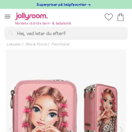
Hoppa
Superpriser på helgfavoriter →
till
innehållet
Nordens största barn- & babybutik
Sök
Leksaker
Rita & Pyssla
Pennfodral