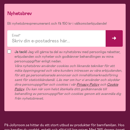
Nyhetsbrev
Bli nyhetsbrevprenumerant och få 150 kr i välkomsterbjudande!
Email*
Ja tack!
Jag vill gärna ta del av nyhetsbrev med personliga rabatter,
erbjudanden och nyheter och godkänner behandlingen av mina
personuppgifter enligt nedan.
Våra nyhetsbrev använder cookies och liknande tekniker för att
mäta öppningsgrad och våra kunders intressen av våra erbjudanden,
för att ge personaliserade annonser och innehållsmarknadsföring
samt för statistikändamål. Läs mer om hur vi använder och skyddar
dina personuppgifter och cookies i vår
Privacy Policy
och
Cookie
Policy
. Du kan när som helst återkalla ditt godkännande till
behandling av personuppgifter och cookies genom att avanmäla dig
från nyhetsbrevet.
På Jollyroom.se hittar du ett stort utbud av produkter för barnfamiljen.
Hos
oss handlar du snabbt, enkelt och alltid till bra priser.
Med 365 dagars öppet