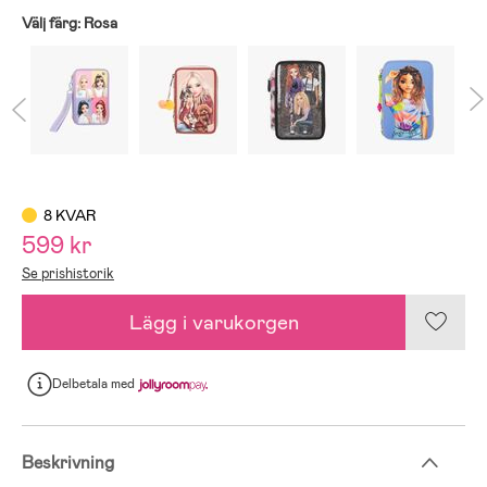
Välj färg:
Rosa
8 KVAR
599 kr
Se prishistorik
Lägg i varukorgen
Delbetala
med
Beskrivning