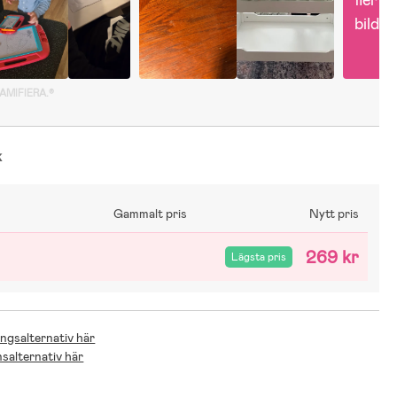
bilder
GAMIFIERA.®
k
Gammalt pris
Nytt pris
269 kr
Lägsta pris
ingsalternativ här
nsalternativ här