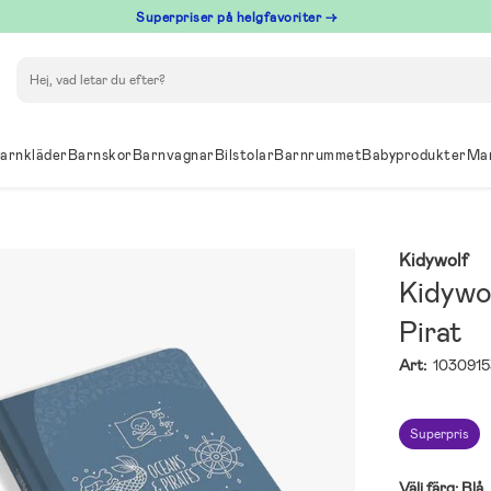
Superpriser på helgfavoriter →
Sök
arnkläder
Barnskor
Barnvagnar
Bilstolar
Barnrummet
Babyprodukter
Ma
Kidywolf
Kidywo
Pirat
Art:
1030915
Superpris
Välj färg:
Blå