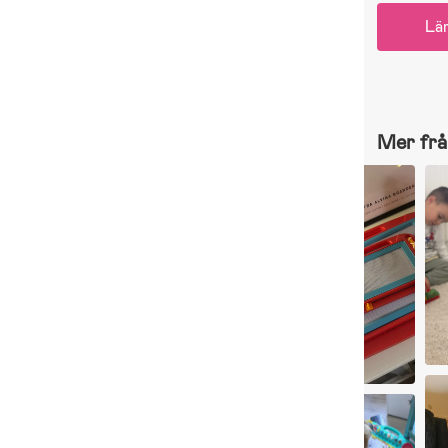
Lä
Mer frå