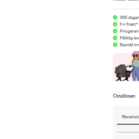
365 dagar
Fri frakt*
Prisgarant
Pålitlig l
Beställ i
Omdömen
Recensio