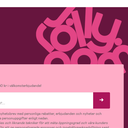
0 kr i välkomsterbjudande!
v nyhetsbrev med personliga rabatter, erbjudanden och nyheter och
 personuppgifter enligt nedan.
es och liknande tekniker för att mäta öppningsgrad och våra kunders
 för att ge personaliserade annonser och innehållsmarknadsföring samt