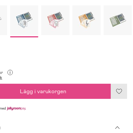
i
kr
ik
Lägg i varukorgen
med
g