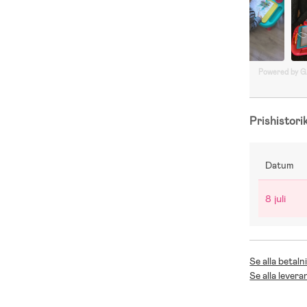
Powered by 
Prishistori
Datum
8 juli
Se alla betaln
Se alla levera