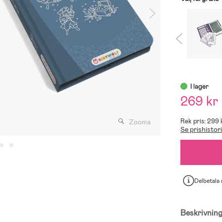
I lager
269 kr
Rek pris: 299 
Zooma
Se prishistor
Delbetala
Beskrivnin