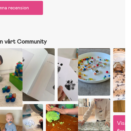
mna recension
n vårt Community
Visa 
fler 