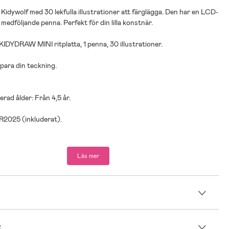
n Kidywolf med 30 lekfulla illustrationer att färglägga. Den har en LCD-
medföljande penna. Perfekt för din lilla konstnär.
1 KIDYDRAW MINI ritplatta, 1 penna, 30 illustrationer.
spara din teckning.
ad ålder: Från 4,5 år.
CR2025 (inkluderat).
Läs mer
n
k