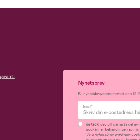
garanti
Nyhetsbrev
Bli nyhetsbrevprenumerant och få 15
Email*
Ja tack!
Jag vill gärna ta del a
godkänner behandlingen av mina
Våra nyhetsbrev använder cooki
intressen av våra erbjudanden,