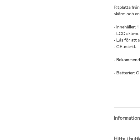
Ritplatta frå
skärm och en 
- Innehåller: 
- LCD skärm.
- Lås för att 
- CE-märkt.
- Rekommender
- Batterier: 
Informatio
Hitta i buti