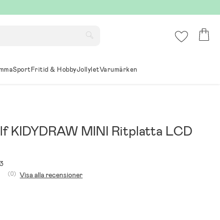
mma
Sport
Fritid & Hobby
Jollylet
Varumärken
lf KIDYDRAW MINI Ritplatta LCD
3
(0)
Visa alla recensioner