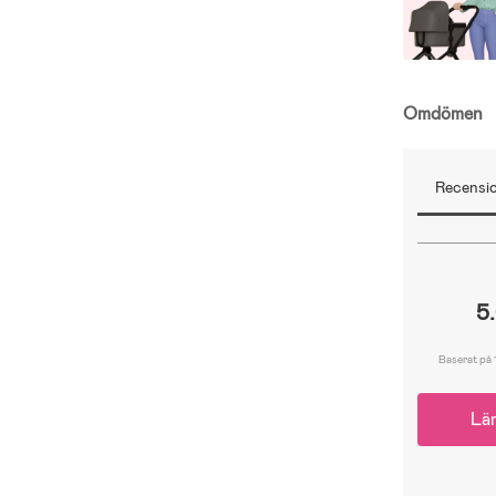
Omdömen
Recensio
5
Baserat på 
Lä