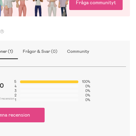
Fråga communityt
ner (1)
Frågor & Svar (0)
Community
5
100%
.0
4
0%
3
0%
2
0%
1 recension
1
0%
mna recension