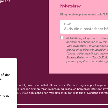
garanti
Nyhetsbrev
Bli nyhetsbrevprenumerant och få 15
Email*
Ja tack!
Jag vill gärna ta del a
godkänner behandlingen av mina
Våra nyhetsbrev använder cooki
intressen av våra erbjudanden,
för statistikändamål. Läs mer o
Privacy Policy
och
Cookie Poli
personuppgifter och cookies ge
 på den
e
 handlar du snabbt, enkelt och alltid till bra priser.
Med 365 dagars öppet köp och e
ukter för mamman, massor av inspirerande inredning, leksaker, babyprodukter och my
Neonate, Cybex, LEGO och många fler. Välkommen in och kika runt i Nordens största
ring av