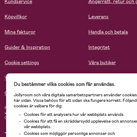
Kundservice
Ångerrätt, retur och 
Köpvillkor
Leverans
Mina fakturor
Handla och betala
Guider & Inspiration
Integritet
Cookie settings
Våra butiker
Vårt ansvar
Lediga tjänster
Du bestämmer vilka cookies som får användas.
Om oss
Jollyroom och våra digitala samarbetspartners använder cookies
här sidan. Vissa behövs för att sidan ska fungera korrekt. Följand
cookies är valbara för dig:
På Jollyroom.se hittar du ett stort utbud av produkter för barnfamiljen.
Hos oss
vårt sortiment hittar du barnvagnar, bilstolar, kläder för barn och baby, prod
Cookies för att analysera hur vår webbplats används.
Cosi, Baby Jogger, BabyBjörn, Didriksons, KidKraft, Ergobaby, Philips Avent, 
Cookies för att få en skräddarsydd upplevelse och annonse
vår webbplats.
Cookies som möjliggör personliga annonser och