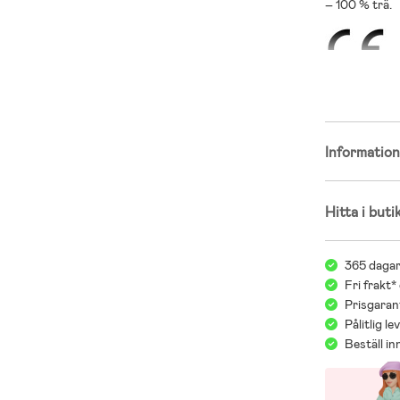
– 100 % trä.
Informatio
Hitta i buti
365 dagar
Fri frakt*
Prisgarant
Pålitlig l
Beställ i