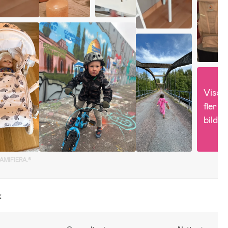
Visa 
fler 
bilder
GAMIFIERA.®
k