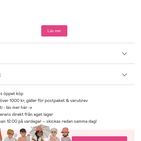
Läs mer
n
k
s öppet köp
 över 1000 kr, gäller för postpaket & varubrev
i - läs mer här ->
everans direkt från eget lager
nnan 12:00 på vardagar – skickas redan samma dag!