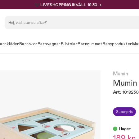
🩷
LIVESHOPPING IKVÄLL 19.30 →
Sök
arnkläder
Barnskor
Barnvagnar
Bilstolar
Barnrummet
Babyprodukter
Ma
Mumin
Mumin 
Art:
1019230
Superpris
I lager
189 kr