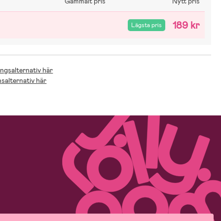
Gammalt pris
Nytt pris
189 kr
Lägsta pris
ingsalternativ här
nsalternativ här