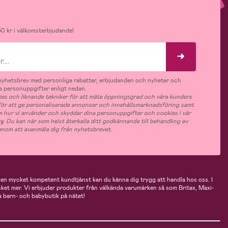
0 kr i välkomsterbjudande!
v nyhetsbrev med personliga rabatter, erbjudanden och nyheter och
 personuppgifter enligt nedan.
es och liknande tekniker för att mäta öppningsgrad och våra kunders
 för att ge personaliserade annonser och innehållsmarknadsföring samt
m hur vi använder och skyddar dina personuppgifter och cookies i vår
cy
. Du kan när som helst återkalla ditt godkännande till behandling av
nom att avanmäla dig från nyhetsbrevet.
n mycket kompetent kundtjänst kan du känna dig trygg att handla hos oss. I
cket mer. Vi erbjuder produkter från välkända varumärken så som Britax, Maxi-
 barn- och babybutik på nätet!