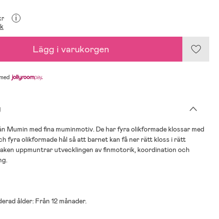
i
kr
ik
Lägg i varukorgen
med
g
rån Mumin med fina muminmotiv. De har fyra olikformade klossar med
ch fyra olikformade hål så att barnet kan få ner rätt kloss i rätt
saken uppmuntrar utvecklingen av finmotorik, koordination och
ng.
rad ålder: Från 12 månader.