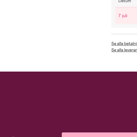
Datum
7 juli
Se alla betaln
Se alla levera