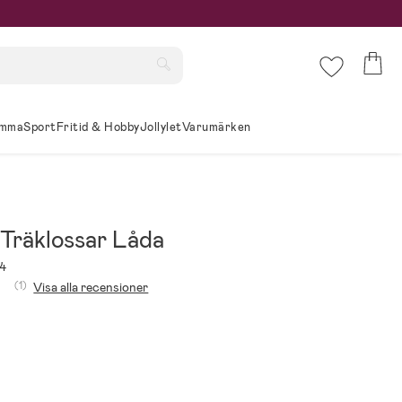
mma
Sport
Fritid & Hobby
Jollylet
Varumärken
Träklossar Låda
4
(1)
Visa alla recensioner