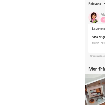
Relevans
Ma
Y
Levereras
Visa origi
Mumin Träkl
Ursprungligen
Mer frå