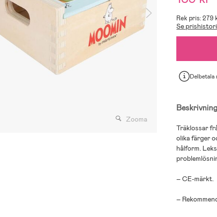
Rek pris: 279 
Se prishistor
Delbetala
Beskrivnin
Zooma
Träklossar f
olika färger o
hålform. Lek
problemlösni
– CE-märkt.
– Rekommende