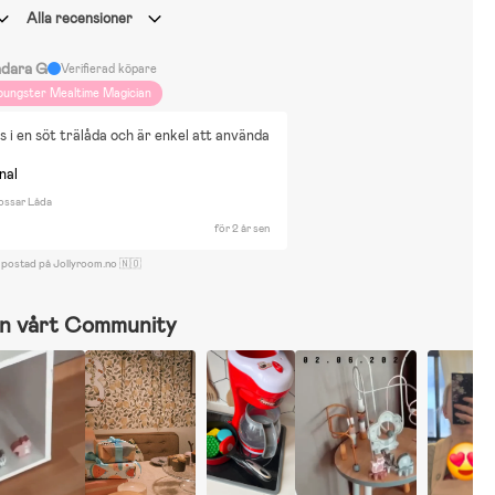
Alla recensioner
dara G
Verifierad köpare
oungster Mealtime Magician
 i en söt trälåda och är enkel att använda
nal
ossar Låda
för 2 år sen
 postad på Jollyroom.no 🇳🇴
n vårt Community