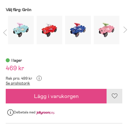
Välj färg:
Grön
I lager
469 kr
i
Rek pris: 499 kr
Se prishistorik
Lägg i varukorgen
Delbetala
med