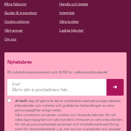
Mina fakturor
Handla och betala
Guider & Inspiration
Integritet
Cookie settings
Våra butiker
Vårt ansvar
Lediga tjänster
Om oss
Nyhetsbrev
Bli nyhetsbrevprenumerant och få 150 kr i välkomsterbjudande!
Email*
Ja tack!
Jag vill gärna ta del av nyhetsbrev med personliga rabatter,
erbjudanden och nyheter och godkänner behandlingen av mina
personuppgifter enligt nedan.
Våra nyhetsbrev använder cookies och liknande tekniker för att
mäta öppningsgrad och våra kunders intressen av våra erbjudanden,
för att ge personaliserade annonser och innehållsmarknadsföring
samt för statistikändamål. Läs mer om hur vi använder och skyddar