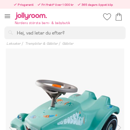
Hoppa
Prisgaranti
Fri frakt* över 1 000 kr
365 dagars öppet köp
till
Beställ nu – vi skickar samma vardag!
innehållet
Nordens största barn- & babybutik
Sök
Leksaker
Trampbilar & Gåbilar
Gåbilar