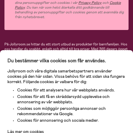
dina personuppgifter och cookies i vår
Privacy Policy
och
Cookie
Policy
. Du kan när som helst återkalla ditt godkännande till
behandling av personuppgifter och cookies genom att avanmäla dig
från nyhetsbrevet.
På Jollyroom.se hittar du ett stort utbud av produkter för barnfamiljen.
Hos
oss handlar du snabbt, enkelt och alltid till bra priser.
Med 365 dagars öppet
köp och en mycket kompetent kundtjänst kan du känna dig trygg att handla
hos oss. I vårt sortiment hittar du barnvagnar, bilstolar, kläder för barn och
Du bestämmer vilka cookies som får användas.
baby, produkter för mamman, massor av inspirerande inredning, leksaker,
babyprodukter och mycket mer. Vi erbjuder produkter från välkända
Jollyroom och våra digitala samarbetspartners använder
varumärken så som Britax, Maxi-Cosi, Baby Jogger, BabyBjörn, Didriksons,
cookies på den här sidan. Vissa behövs för att sidan ska fungera
KidKraft, Ergobaby, Philips Avent, Neonate, Cybex, LEGO och många fler.
korrekt. Följande cookies är valbara för dig:
Välkommen in och kika runt i Nordens största barn- och babybutik på nätet!
Cookies för att analysera hur vår webbplats används.
Cookies för att få en skräddarsydd upplevelse och
annonsering av vår webbplats.
Cookies som möjliggör personliga annonser och
rekommendationer via Google.
Kundservice
Cookies för annonsering och sociala medier.
Läs mer om cookies