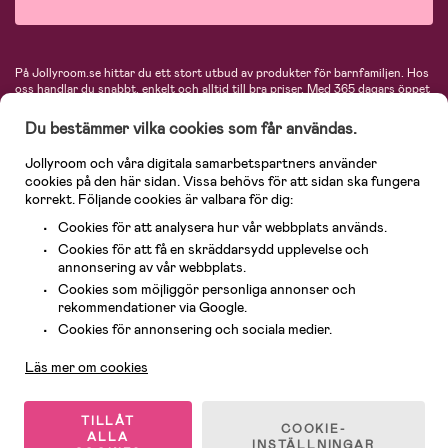
På Jollyroom.se hittar du ett stort utbud av produkter för barnfamiljen.
Hos
oss handlar du snabbt, enkelt och alltid till bra priser.
Med 365 dagars öppet
köp och en mycket kompetent kundtjänst kan du känna dig trygg att handla
hos oss. I vårt sortiment hittar du barnvagnar, bilstolar, kläder för barn och
Du bestämmer vilka cookies som får användas.
baby, produkter för mamman, massor av inspirerande inredning, leksaker,
babyprodukter och mycket mer. Vi erbjuder produkter från välkända
Jollyroom och våra digitala samarbetspartners använder
varumärken så som Britax, Maxi-Cosi, Baby Jogger, BabyBjörn, Didriksons,
cookies på den här sidan. Vissa behövs för att sidan ska fungera
KidKraft, Ergobaby, Philips Avent, Neonate, Cybex, LEGO och många fler.
korrekt. Följande cookies är valbara för dig:
Välkommen in och kika runt i Nordens största barn- och babybutik på nätet!
Cookies för att analysera hur vår webbplats används.
Cookies för att få en skräddarsydd upplevelse och
annonsering av vår webbplats.
Cookies som möjliggör personliga annonser och
rekommendationer via Google.
Kundservice
Cookies för annonsering och sociala medier.
Läs mer om cookies
© 2026 Jollyroom AB. Alla rättigheter reserverade.
TILLÅT
COOKIE-
ALLA
INSTÄLLNINGAR