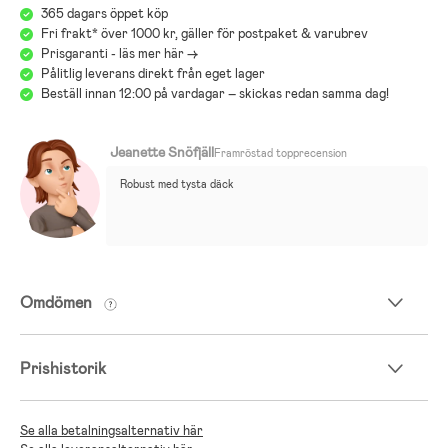
365 dagars öppet köp
Fri frakt* över 1000 kr, gäller för postpaket & varubrev
Prisgaranti - läs mer här ->
Pålitlig leverans direkt från eget lager
Beställ innan 12:00 på vardagar – skickas redan samma dag!
Jeanette Snöfjäll
Framröstad topprecension
Robust med tysta däck
Omdömen
Prishistorik
Se alla betalningsalternativ här