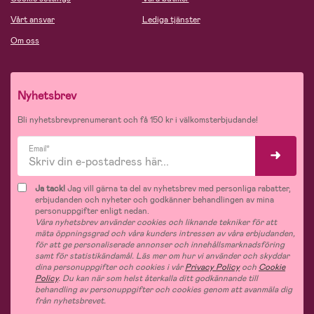
Vårt ansvar
Lediga tjänster
Om oss
Nyhetsbrev
Bli nyhetsbrevprenumerant och få 150 kr i välkomsterbjudande!
Email*
Ja tack!
Jag vill gärna ta del av nyhetsbrev med personliga rabatter,
erbjudanden och nyheter och godkänner behandlingen av mina
personuppgifter enligt nedan.
Våra nyhetsbrev använder cookies och liknande tekniker för att
mäta öppningsgrad och våra kunders intressen av våra erbjudanden,
för att ge personaliserade annonser och innehållsmarknadsföring
samt för statistikändamål. Läs mer om hur vi använder och skyddar
dina personuppgifter och cookies i vår
Privacy Policy
och
Cookie
Policy
. Du kan när som helst återkalla ditt godkännande till
behandling av personuppgifter och cookies genom att avanmäla dig
från nyhetsbrevet.