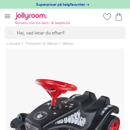
Hoppa
Superpriser på helgfavoriter →
till
innehållet
Nordens största barn- & babybutik
Sök
Leksaker
Trampbilar & Gåbilar
Gåbilar