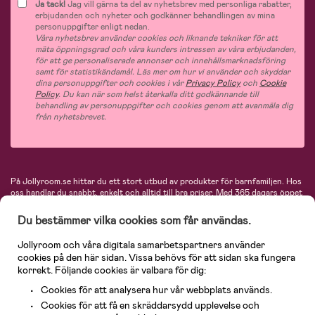
Ja tack!
Jag vill gärna ta del av nyhetsbrev med personliga rabatter,
erbjudanden och nyheter och godkänner behandlingen av mina
personuppgifter enligt nedan.
Våra nyhetsbrev använder cookies och liknande tekniker för att
mäta öppningsgrad och våra kunders intressen av våra erbjudanden,
för att ge personaliserade annonser och innehållsmarknadsföring
samt för statistikändamål. Läs mer om hur vi använder och skyddar
dina personuppgifter och cookies i vår
Privacy Policy
och
Cookie
Policy
. Du kan när som helst återkalla ditt godkännande till
behandling av personuppgifter och cookies genom att avanmäla dig
från nyhetsbrevet.
På Jollyroom.se hittar du ett stort utbud av produkter för barnfamiljen.
Hos
oss handlar du snabbt, enkelt och alltid till bra priser.
Med 365 dagars öppet
köp och en mycket kompetent kundtjänst kan du känna dig trygg att handla
hos oss. I vårt sortiment hittar du barnvagnar, bilstolar, kläder för barn och
Du bestämmer vilka cookies som får användas.
baby, produkter för mamman, massor av inspirerande inredning, leksaker,
babyprodukter och mycket mer. Vi erbjuder produkter från välkända
Jollyroom och våra digitala samarbetspartners använder
varumärken så som Britax, Maxi-Cosi, Baby Jogger, BabyBjörn, Didriksons,
cookies på den här sidan. Vissa behövs för att sidan ska fungera
KidKraft, Ergobaby, Philips Avent, Neonate, Cybex, LEGO och många fler.
korrekt. Följande cookies är valbara för dig:
Välkommen in och kika runt i Nordens största barn- och babybutik på nätet!
Cookies för att analysera hur vår webbplats används.
Cookies för att få en skräddarsydd upplevelse och