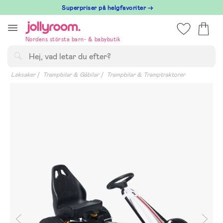
Hoppa
Superpriser på helgfavoriter →
till
innehållet
Nordens största barn- & babybutik
Sök
Leksaker
Trampbilar & Gåbilar
Trampbilar & Tramptraktorer