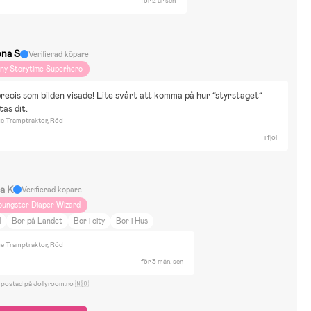
för 2 år sen
na S
Verifierad köpare
iny Storytime Superhero
recis som bilden visade! Lite svårt att komma på hur ”styrstaget” 
tas dit.
ge Tramptraktor, Röd
i fjol
na K
Verifierad köpare
oungster Diaper Wizard
l
Bor på Landet
Bor i city
Bor i Hus
ge Tramptraktor, Röd
för 3 mån. sen
 postad på Jollyroom.no 🇳🇴