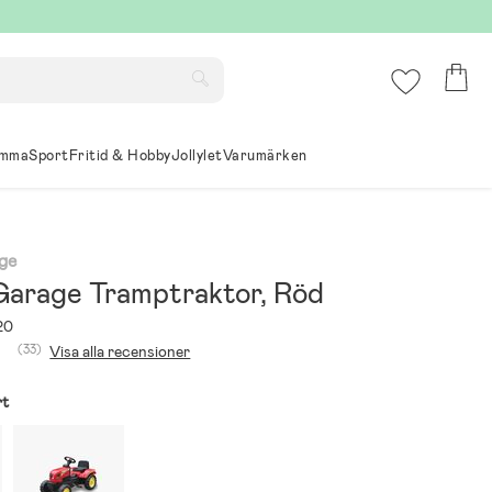
mma
Sport
Fritid & Hobby
Jollylet
Varumärken
age
 Garage Tramptraktor, Röd
20
(33)
Visa alla recensioner
rt