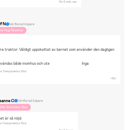
för 2 mån. sen
lf N
Verifierad köpare
iny Hug Receiver
r
a traktor. Väldigt uppskattat av barnet som använder den dagligen
nvändas både inomhus och ute
Inga
ge Tramptraktor, Röd
i fjol
sanne C
Verifierad köpare
ittle Storytime Star
t är så nöjd.
ge Tramptraktor, Röd