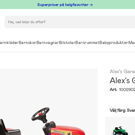
Superpriser på helgfavoriter →
Sök
arnkläder
Barnskor
Barnvagnar
Bilstolar
Barnrummet
Babyprodukter
Ma
Alex's Gar
Alex's
Art:
100290
Välj färg:
Sva