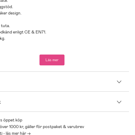
säte.
ggstöd.
äker design.
 tuta.
odkänd enligt CE & EN71.
kg.
ad ålder: Från 3 år.
Läs mer
ddsutrustning.
n
k
s öppet köp
 över 1000 kr, gäller för postpaket & varubrev
i - läs mer här ->