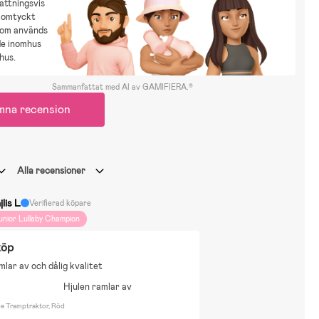
ttningsvis
n omtyckt
som används
åde inomhus
hus.
Sammanfattat med AI av GAMIFIERA.®
mna recension
Alla recensioner
lis L
Verifierad köpare
unior Lullaby Champion
köp
mlar av och dålig kvalitet
Hjulen ramlar av
ge Tramptraktor, Röd