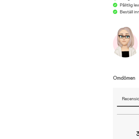
Pålitlig l
Beställ i
Omdömen
Recensio