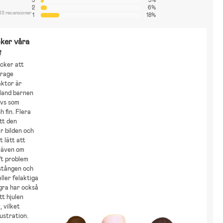
2
6%
33 recensioner
1
18%
ker våra
?
cker att
arage
ktor är
bland barnen
evs som
h fin. Flera
tt den
r bilden och
t lätt att
 även om
ft problem
stången och
ller felaktiga
gra har också
tt hjulen
, vilket
ustration.