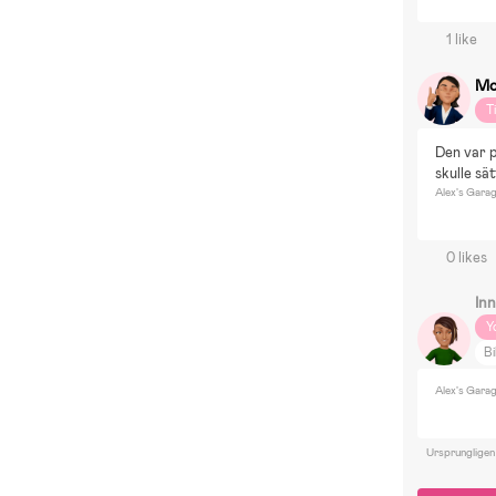
1 like
Mo
T
Den var p
skulle sät
Alex's Gara
0 likes
In
Y
Bi
Alex's Gara
Ursprungligen