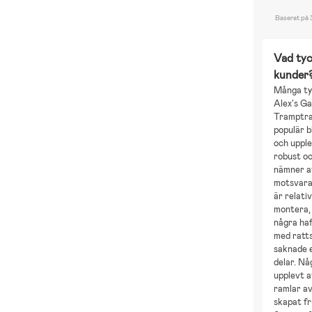
Baserat på 
Vad tyc
kunder
Många ty
Alex's G
Tramptra
populär 
och uppl
robust oc
nämner a
motsvara
är relativ
montera,
några ha
med ratt
saknade e
delar. Nå
upplevt a
ramlar av
skapat fr