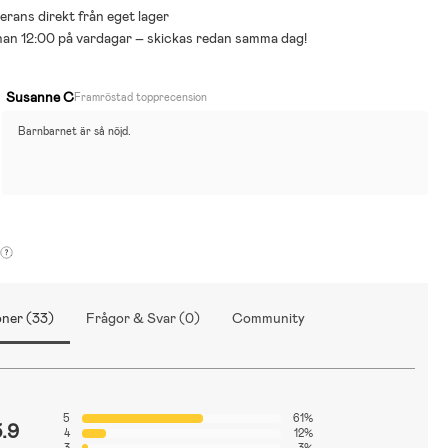
everans direkt från eget lager
nnan 12:00 på vardagar – skickas redan samma dag!
Susanne C
Framröstad topprecension
Barnbarnet är så nöjd.
ner (33)
Frågor & Svar (0)
Community
5
61%
3.9
4
12%
3
3%