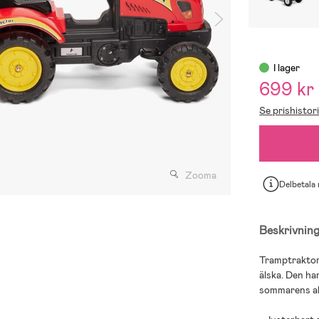
I lager
699 kr
Se prishistor
Zooma
Delbetala
Beskrivnin
Tramptraktor 
älska. Den ha
sommarens all