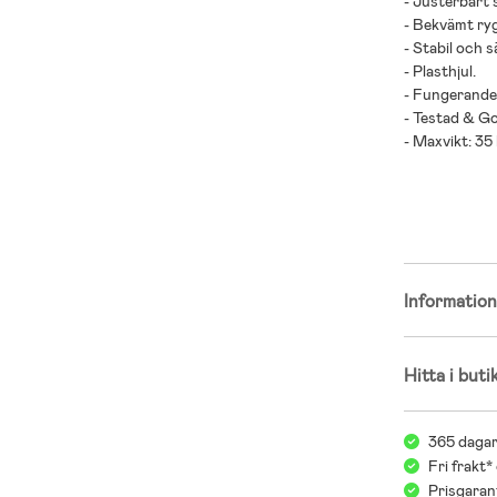
- Justerbart 
- Bekvämt ry
- Stabil och s
- Plasthjul.
- Fungerande
- Testad & G
- Maxvikt: 35 
- Rekommender
- Använd sky
Informatio
Hitta i buti
365 dagar
Fri frakt*
Prisgarant