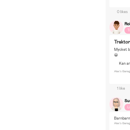
0 likes
Ro
T
Trakto
Mycket br
😀
Kan a
Alex's Gara
1 like
Su
L
Barnbarne
Alex's Gara