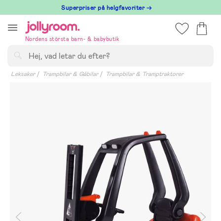
Hoppa
Superpriser på helgfavoriter →
till
innehållet
Nordens största barn- & babybutik
Sök
Leksaker
Trampbilar & Gåbilar
Trampbilar & Tramptraktorer