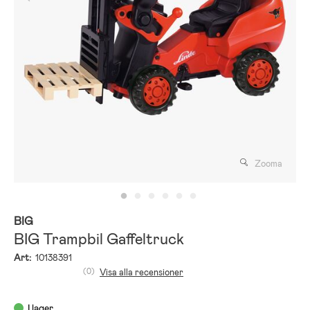
Zooma
BIG
BIG Trampbil Gaffeltruck
Art:
10138391
(0)
Visa alla recensioner
I lager