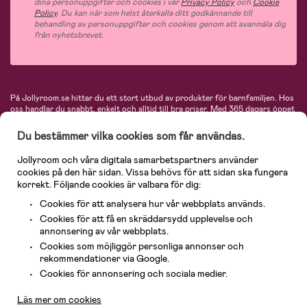
dina personuppgifter och cookies i vår
Privacy Policy
och
Cookie
Policy
. Du kan när som helst återkalla ditt godkännande till
behandling av personuppgifter och cookies genom att avanmäla dig
från nyhetsbrevet.
På Jollyroom.se hittar du ett stort utbud av produkter för barnfamiljen.
Hos
oss handlar du snabbt, enkelt och alltid till bra priser.
Med 365 dagars öppet
köp och en mycket kompetent kundtjänst kan du känna dig trygg att handla
hos oss. I vårt sortiment hittar du barnvagnar, bilstolar, kläder för barn och
Du bestämmer vilka cookies som får användas.
baby, produkter för mamman, massor av inspirerande inredning, leksaker,
babyprodukter och mycket mer. Vi erbjuder produkter från välkända
Jollyroom och våra digitala samarbetspartners använder
varumärken så som Britax, Maxi-Cosi, Baby Jogger, BabyBjörn, Didriksons,
cookies på den här sidan. Vissa behövs för att sidan ska fungera
KidKraft, Ergobaby, Philips Avent, Neonate, Cybex, LEGO och många fler.
korrekt. Följande cookies är valbara för dig:
Välkommen in och kika runt i Nordens största barn- och babybutik på nätet!
Cookies för att analysera hur vår webbplats används.
Cookies för att få en skräddarsydd upplevelse och
annonsering av vår webbplats.
Cookies som möjliggör personliga annonser och
rekommendationer via Google.
Kundservice
Cookies för annonsering och sociala medier.
Läs mer om cookies