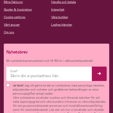
Mina fakturor
Handla och betala
Guider & Inspiration
Integritet
Cookie settings
Våra butiker
Vårt ansvar
Lediga tjänster
Om oss
Nyhetsbrev
Bli nyhetsbrevprenumerant och få 150 kr i välkomsterbjudande!
Email*
Ja tack!
Jag vill gärna ta del av nyhetsbrev med personliga rabatter,
erbjudanden och nyheter och godkänner behandlingen av mina
personuppgifter enligt nedan.
Våra nyhetsbrev använder cookies och liknande tekniker för att
mäta öppningsgrad och våra kunders intressen av våra erbjudanden,
för att ge personaliserade annonser och innehållsmarknadsföring
samt för statistikändamål. Läs mer om hur vi använder och skyddar