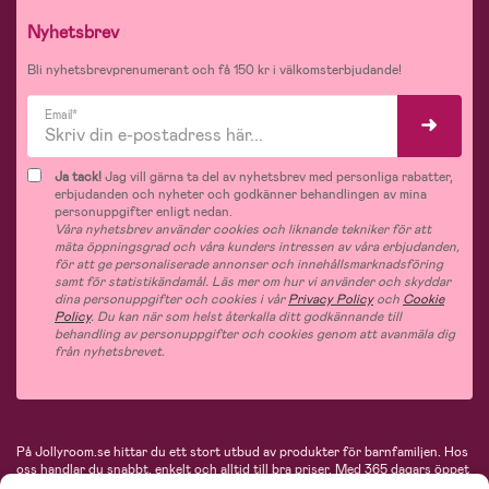
Nyhetsbrev
Bli nyhetsbrevprenumerant och få 150 kr i välkomsterbjudande!
Email*
Ja tack!
Jag vill gärna ta del av nyhetsbrev med personliga rabatter,
erbjudanden och nyheter och godkänner behandlingen av mina
personuppgifter enligt nedan.
Våra nyhetsbrev använder cookies och liknande tekniker för att
mäta öppningsgrad och våra kunders intressen av våra erbjudanden,
för att ge personaliserade annonser och innehållsmarknadsföring
samt för statistikändamål. Läs mer om hur vi använder och skyddar
dina personuppgifter och cookies i vår
Privacy Policy
och
Cookie
Policy
. Du kan när som helst återkalla ditt godkännande till
behandling av personuppgifter och cookies genom att avanmäla dig
från nyhetsbrevet.
På Jollyroom.se hittar du ett stort utbud av produkter för barnfamiljen.
Hos
oss handlar du snabbt, enkelt och alltid till bra priser.
Med 365 dagars öppet
köp och en mycket kompetent kundtjänst kan du känna dig trygg att handla