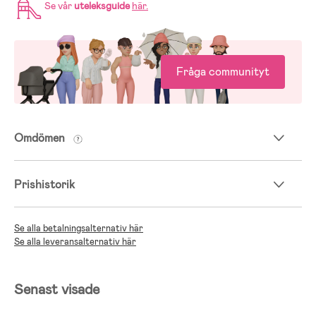
Se vår
uteleksguide
här
.
Fråga communityt
Omdömen
Prishistorik
Se alla betalningsalternativ här
Se alla leveransalternativ här
Senast visade