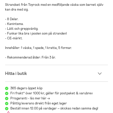
Strandset från Toyrock med en medföljande väska som barnet själv
kan dra med sig.
- 8 Delar.
- Kanintema.
- Lätt och greppvänlig.
- Funkar lika bra i poolen som på stranden!
- CE-märkt.
Innehåller: 1 väska, 1 spade, 1 kratta, 5 formar.
- Rekommenderad ålder: Från 3 år.
Hitta i butik
365 dagars öppet köp
Fri frakt* över 1000 kr, gäller för postpaket & varubrev
Prisgaranti - läs mer här ->
Pålitlig leverans direkt från eget lager
Beställ innan 12:00 på vardagar – skickas redan samma dag!