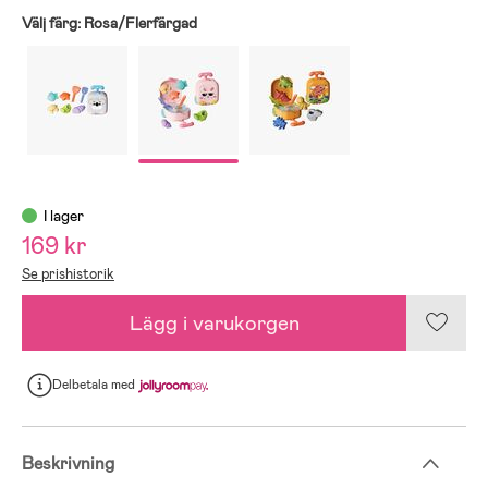
Välj färg:
Rosa/Flerfärgad
I lager
169 kr
Se prishistorik
Lägg i varukorgen
Delbetala
med
Beskrivning