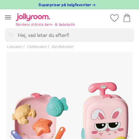
Hoppa
Superpriser på helgfavoriter →
till
innehållet
Nordens största barn- & babybutik
Sök
Leksaker
Uteleksaker
Sandleksaker