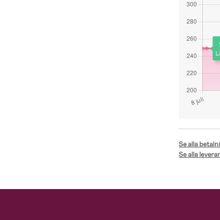
L
Se alla betaln
Se alla levera