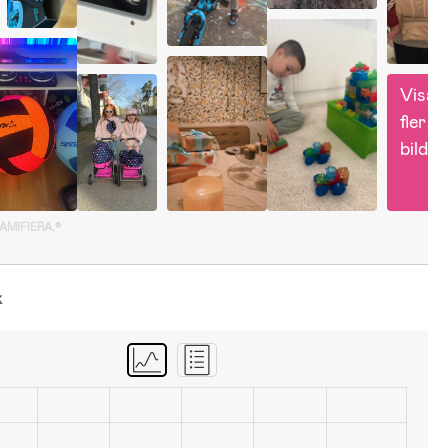
Visa 
fler 
bilder
GAMIFIERA.®
k