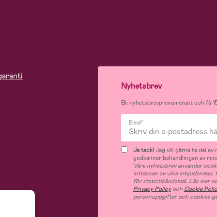
garanti
Nyhetsbrev
Bli nyhetsbrevprenumerant och få 15
Email*
Ja tack!
Jag vill gärna ta del a
godkänner behandlingen av mina
Våra nyhetsbrev använder cooki
intressen av våra erbjudanden,
för statistikändamål. Läs mer o
Privacy Policy
och
Cookie Poli
personuppgifter och cookies ge