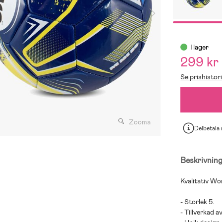
I lager
299 kr
Se prishistor
Zooma
Delbetala
Beskrivnin
Kvalitativ Wo
- Storlek 5.
- Tillverkad a