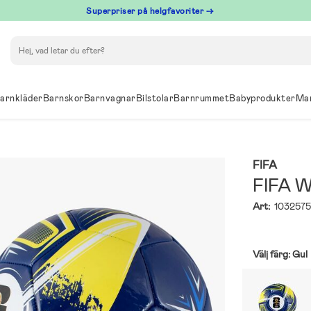
Superpriser på helgfavoriter →
Sök
arnkläder
Barnskor
Barnvagnar
Bilstolar
Barnrummet
Babyprodukter
Ma
FIFA
FIFA W
Art:
103257
Välj färg:
Gul