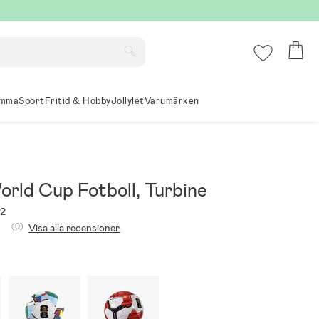
mma
Sport
Fritid & Hobby
Jollylet
Varumärken
orld Cup Fotboll, Turbine
52
(0)
Visa alla recensioner