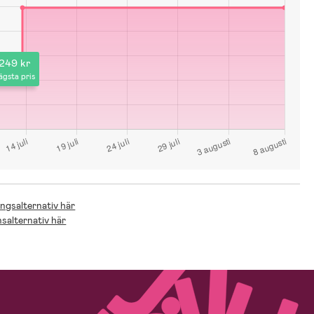
249 kr
ägsta pris
ingsalternativ här
nsalternativ här