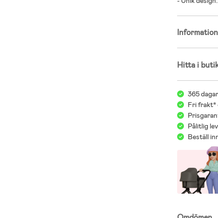
- Unik design.
Informatio
Hitta i buti
365 dagar
Fri frakt*
Prisgarant
Pålitlig l
Beställ i
Omdömen