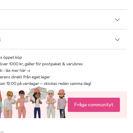
n
k
s öppet köp
 över 1000 kr, gäller för postpaket & varubrev
i - läs mer här ->
everans direkt från eget lager
nnan 12:00 på vardagar – skickas redan samma dag!
Fråga communityt