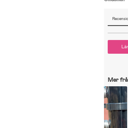
Recensio
Lä
Mer frå