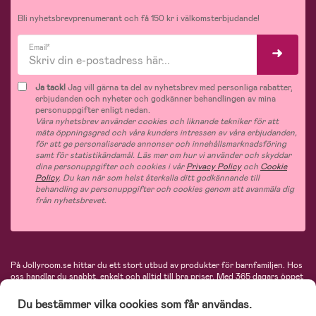
Bli nyhetsbrevprenumerant och få 150 kr i välkomsterbjudande!
Email*
Ja tack!
Jag vill gärna ta del av nyhetsbrev med personliga rabatter,
erbjudanden och nyheter och godkänner behandlingen av mina
personuppgifter enligt nedan.
Våra nyhetsbrev använder cookies och liknande tekniker för att
mäta öppningsgrad och våra kunders intressen av våra erbjudanden,
för att ge personaliserade annonser och innehållsmarknadsföring
samt för statistikändamål. Läs mer om hur vi använder och skyddar
dina personuppgifter och cookies i vår
Privacy Policy
och
Cookie
Policy
. Du kan när som helst återkalla ditt godkännande till
behandling av personuppgifter och cookies genom att avanmäla dig
från nyhetsbrevet.
På Jollyroom.se hittar du ett stort utbud av produkter för barnfamiljen.
Hos
oss handlar du snabbt, enkelt och alltid till bra priser.
Med 365 dagars öppet
köp och en mycket kompetent kundtjänst kan du känna dig trygg att handla
hos oss. I vårt sortiment hittar du barnvagnar, bilstolar, kläder för barn och
Du bestämmer vilka cookies som får användas.
baby, produkter för mamman, massor av inspirerande inredning, leksaker,