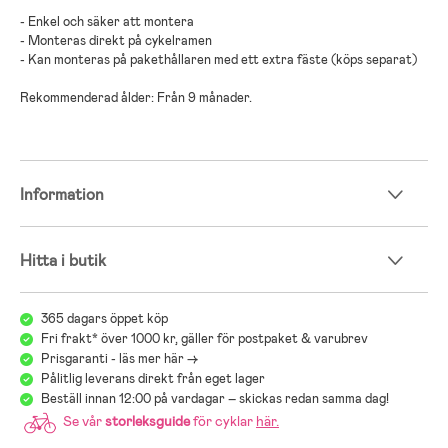
- Enkel och säker att montera
- Monteras direkt på cykelramen
- Kan monteras på pakethållaren med ett extra fäste (köps separat)
Rekommenderad ålder: Från 9 månader.
Information
Hitta i butik
365 dagars öppet köp
Fri frakt* över 1000 kr, gäller för postpaket & varubrev
Prisgaranti - läs mer här ->
Pålitlig leverans direkt från eget lager
Beställ innan 12:00 på vardagar – skickas redan samma dag!
Se vår
storleksguide
för cyklar
här
.