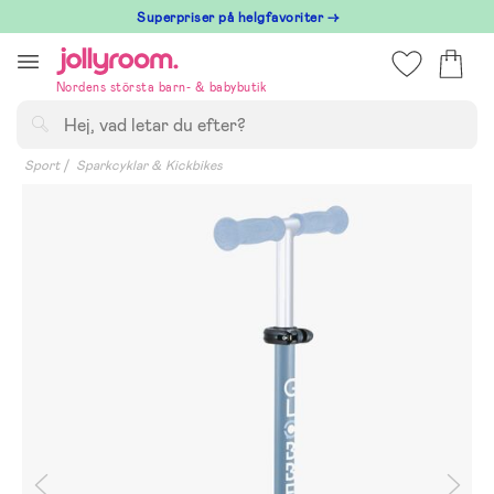
Hoppa
Superpriser på helgfavoriter →
till
innehållet
Nordens största barn- & babybutik
Sök
Sport
Sparkcyklar & Kickbikes