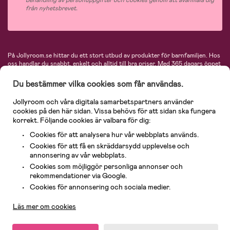
behandling av personuppgifter och cookies genom att avanmäla dig
från nyhetsbrevet.
På Jollyroom.se hittar du ett stort utbud av produkter för barnfamiljen.
Hos
oss handlar du snabbt, enkelt och alltid till bra priser.
Med 365 dagars öppet
köp och en mycket kompetent kundtjänst kan du känna dig trygg att handla
hos oss. I vårt sortiment hittar du barnvagnar, bilstolar, kläder för barn och
Du bestämmer vilka cookies som får användas.
baby, produkter för mamman, massor av inspirerande inredning, leksaker,
babyprodukter och mycket mer. Vi erbjuder produkter från välkända
Jollyroom och våra digitala samarbetspartners använder
varumärken så som Britax, Maxi-Cosi, Baby Jogger, BabyBjörn, Didriksons,
cookies på den här sidan. Vissa behövs för att sidan ska fungera
KidKraft, Ergobaby, Philips Avent, Neonate, Cybex, LEGO och många fler.
korrekt. Följande cookies är valbara för dig:
Välkommen in och kika runt i Nordens största barn- och babybutik på nätet!
Cookies för att analysera hur vår webbplats används.
Cookies för att få en skräddarsydd upplevelse och
annonsering av vår webbplats.
Cookies som möjliggör personliga annonser och
rekommendationer via Google.
Kundservice
Cookies för annonsering och sociala medier.
Läs mer om cookies
© 2026 Jollyroom AB. Alla rättigheter reserverade.