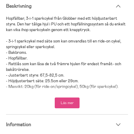
Beskrivning
Hopfällbar, 3-i-1 sparkcykel från Globber med ett höjdjusterbart
styre. Den har tåliga hjul i PU och ett hopfällningssystem så du enkelt
kan vika ihop sparkcykeln genom ett knapptryck.
- 3-i-1 sparkcykel med säte som kan omvandlas till en ride-on cykel,
springcykel eller sparkcykel.
- Bakbroms.
- Hopfällbar.
- Rattlås som kan låsa de två främre hjulen för endast framåt- och
bakåtrörelse.
- Justerbart styre: 67,5-82,5 cm.
- Höjdjusterbart säte: 25.5cm eller 29cm.
- Maxvikt: 20kg (för ride-on/springcykel), 50kg (för sparkcykel).
- Tillverkad i återvunnet material.
Läs mer
- Rekommenderad ålder: Från 2 till 9 år.
- Aluminium, stål, PU, PP-plast, TPR.
Information
- Använd skyddsutrustning.