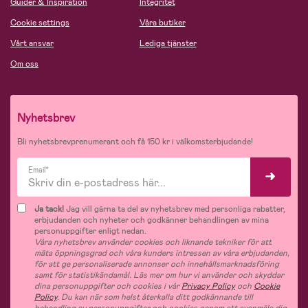
Guider & Inspiration
Integritet
Cookie settings
Våra butiker
Vårt ansvar
Lediga tjänster
Om oss
Nyhetsbrev
Bli nyhetsbrevprenumerant och få 150 kr i välkomsterbjudande!
Email*
Ja tack!
Jag vill gärna ta del av nyhetsbrev med personliga rabatter,
erbjudanden och nyheter och godkänner behandlingen av mina
personuppgifter enligt nedan.
Våra nyhetsbrev använder cookies och liknande tekniker för att
mäta öppningsgrad och våra kunders intressen av våra erbjudanden,
för att ge personaliserade annonser och innehållsmarknadsföring
samt för statistikändamål. Läs mer om hur vi använder och skyddar
dina personuppgifter och cookies i vår
Privacy Policy
och
Cookie
Policy
. Du kan när som helst återkalla ditt godkännande till