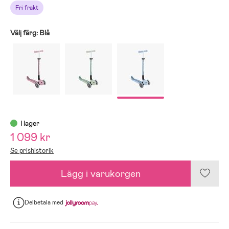
Fri frakt
Välj färg:
Blå
I lager
1 099 kr
Se prishistorik
Lägg i varukorgen
Delbetala
med