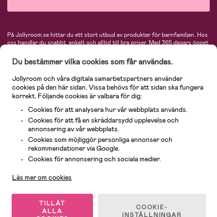
På Jollyroom.se hittar du ett stort utbud av produkter för barnfamiljen.
Hos
oss handlar du snabbt, enkelt och alltid till bra priser.
Med 365 dagars öppet
köp och en mycket kompetent kundtjänst kan du känna dig trygg att handla
hos oss. I vårt sortiment hittar du barnvagnar, bilstolar, kläder för barn och
Du bestämmer vilka cookies som får användas.
baby, produkter för mamman, massor av inspirerande inredning, leksaker,
babyprodukter och mycket mer. Vi erbjuder produkter från välkända
Jollyroom och våra digitala samarbetspartners använder
varumärken så som Britax, Maxi-Cosi, Baby Jogger, BabyBjörn, Didriksons,
cookies på den här sidan. Vissa behövs för att sidan ska fungera
KidKraft, Ergobaby, Philips Avent, Neonate, Cybex, LEGO och många fler.
korrekt. Följande cookies är valbara för dig:
Välkommen in och kika runt i Nordens största barn- och babybutik på nätet!
Cookies för att analysera hur vår webbplats används.
Cookies för att få en skräddarsydd upplevelse och
annonsering av vår webbplats.
Cookies som möjliggör personliga annonser och
rekommendationer via Google.
Kundservice
Cookies för annonsering och sociala medier.
Läs mer om cookies
© 2026 Jollyroom AB. Alla rättigheter reserverade.
TILLÅT
COOKIE-
ALLA
INSTÄLLNINGAR