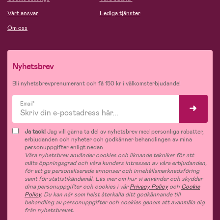
Vårt ansvar
Lediga tjänster
Om oss
Nyhetsbrev
Bli nyhetsbrevprenumerant och få 150 kr i välkomsterbjudande!
Email*
Ja tack!
Jag vill gärna ta del av nyhetsbrev med personliga rabatter,
erbjudanden och nyheter och godkänner behandlingen av mina
personuppgifter enligt nedan.
Våra nyhetsbrev använder cookies och liknande tekniker för att
mäta öppningsgrad och våra kunders intressen av våra erbjudanden,
för att ge personaliserade annonser och innehållsmarknadsföring
samt för statistikändamål. Läs mer om hur vi använder och skyddar
dina personuppgifter och cookies i vår
Privacy Policy
och
Cookie
Policy
. Du kan när som helst återkalla ditt godkännande till
behandling av personuppgifter och cookies genom att avanmäla dig
från nyhetsbrevet.