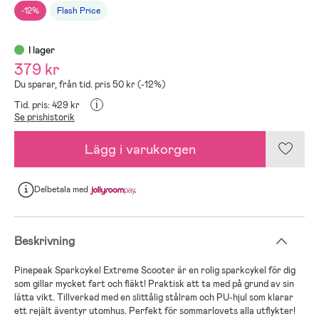
-12%
Flash Price
I lager
379 kr
Du sparar, från tid. pris 50 kr (-12%)
i
Tid. pris: 429 kr
Se prishistorik
Lägg i varukorgen
Delbetala
med
Beskrivning
Pinepeak Sparkcykel Extreme Scooter är en rolig sparkcykel för dig
som gillar mycket fart och fläkt! Praktisk att ta med på grund av sin
lätta vikt. Tillverkad med en slittålig stålram och PU-hjul som klarar
ett rejält äventyr utomhus. Perfekt för sommarlovets alla utflykter!