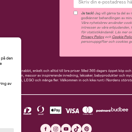
Ja tack!
Jag vill gärna ta del a
godkänner behandlingen av mina
Våra nyhetsbrev använder cooki
intressen av våra erbjudanden,
för statistikändamål. Läs mer o
Privacy Policy
och
Cookie Poli
personuppgifter och cookies ge
 på den
e
 handlar du snabbt, enkelt och alltid till bra priser.
Med 365 dagars öppet köp och e
ukter för mamman, massor av inspirerande inredning, leksaker, babyprodukter och my
Neonate, Cybex, LEGO och många fler. Välkommen in och kika runt i Nordens största
ring av