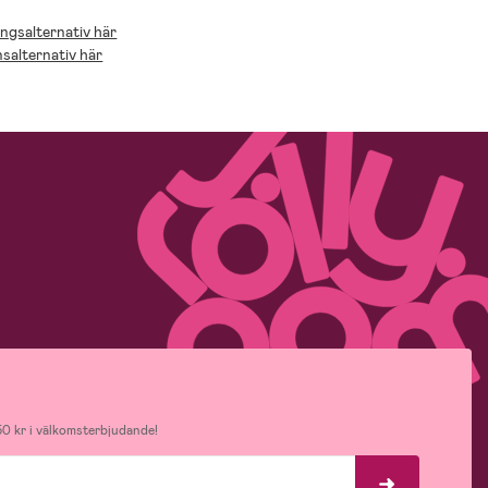
ingsalternativ här
nsalternativ här
0 kr i välkomsterbjudande!