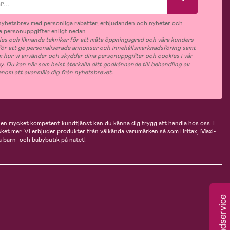
v nyhetsbrev med personliga rabatter, erbjudanden och nyheter och
 personuppgifter enligt nedan.
es och liknande tekniker för att mäta öppningsgrad och våra kunders
 för att ge personaliserade annonser och innehållsmarknadsföring samt
m hur vi använder och skyddar dina personuppgifter och cookies i vår
cy
. Du kan när som helst återkalla ditt godkännande till behandling av
nom att avanmäla dig från nyhetsbrevet.
n mycket kompetent kundtjänst kan du känna dig trygg att handla hos oss. I
cket mer. Vi erbjuder produkter från välkända varumärken så som Britax, Maxi-
 barn- och babybutik på nätet!
Kundservice