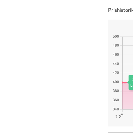
Prishistori
L