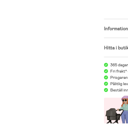
- Aluminium, 
Informatio
Hitta i buti
365 dagar
Fri frakt*
Prisgarant
Pålitlig l
Beställ i