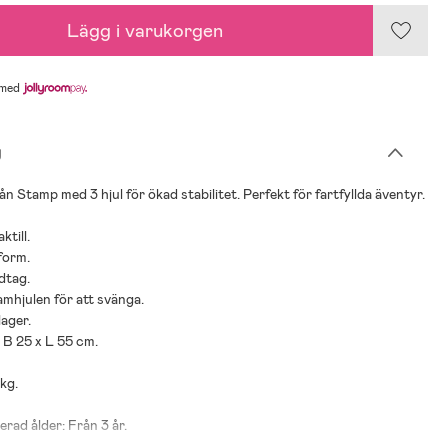
Lägg i varukorgen
med
g
ån Stamp med 3 hjul för ökad stabilitet. Perfekt för fartfyllda äventyr.
ktill.
tform.
ndtag.
amhjulen för att svänga.
ager.
x B 25 x L 55 cm.
 kg.
ad ålder: Från 3 år.