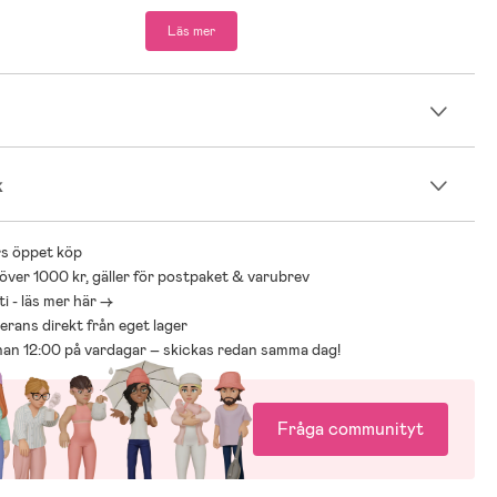
PVC-plast.
Läs mer
n
k
s öppet köp
 över 1000 kr, gäller för postpaket & varubrev
i - läs mer här ->
everans direkt från eget lager
nnan 12:00 på vardagar – skickas redan samma dag!
Fråga communityt