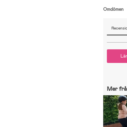
Omdömen
Recensio
Lä
Mer frå