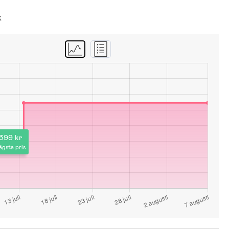
k
399 kr
ägsta pris