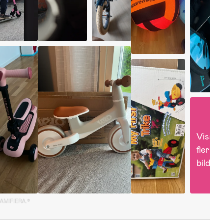
Visa 
fler 
bilder
GAMIFIERA.®