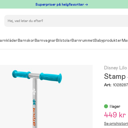
Superpriser på helgfavoriter →
Sök
arnkläder
Barnskor
Barnvagnar
Bilstolar
Barnrummet
Babyprodukter
Ma
Disney Lilo
Stamp S
Art:
102828
I lager
449 kr
Se prishistor