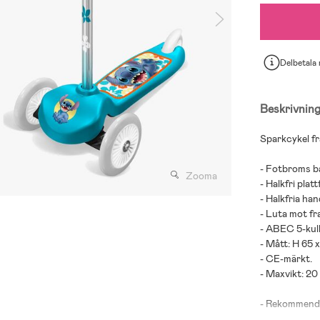
Delbetala
Beskrivnin
Sparkcykel fr
- Fotbroms ba
Zooma
- Halkfri plat
- Halkfria ha
- Luta mot fr
- ABEC 5-kull
- Mått: H 65 
- CE-märkt.
- Maxvikt: 20
- Rekommender