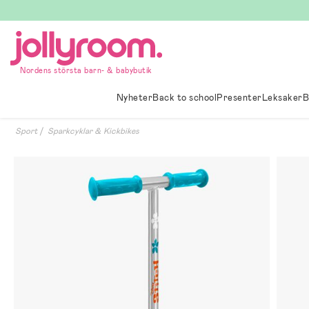
Hoppa
till
innehållet
Nordens största barn- & babybutik
Nyheter
Back to school
Presenter
Leksaker
B
Sport
Sparkcyklar & Kickbikes