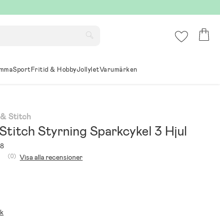
mma
Sport
Fritid & Hobby
Jollylet
Varumärken
 & Stitch
titch Styrning Sparkcykel 3 Hjul
78
(0)
Visa alla recensioner
ik