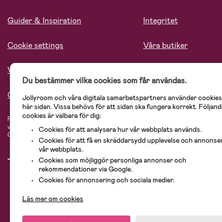
Guider & Inspiration
Integritet
Cookie settings
Våra butiker
Vårt ansvar
Lediga tjänster
Du bestämmer vilka cookies som får användas.
Om oss
Jollyroom och våra digitala samarbetspartners använder cookies
här sidan. Vissa behövs för att sidan ska fungera korrekt. Följand
cookies är valbara för dig:
På Jollyroom.se hittar du ett stort utbud av produkter för barnfamiljen.
Hos oss
vårt sortiment hittar du barnvagnar, bilstolar, kläder för barn och baby, prod
Cookies för att analysera hur vår webbplats används.
Cosi, Baby Jogger, BabyBjörn, Didriksons, KidKraft, Ergobaby, Philips Avent, 
Cookies för att få en skräddarsydd upplevelse och annonse
vår webbplats.
Cookies som möjliggör personliga annonser och
rekommendationer via Google.
Cookies för annonsering och sociala medier.
Läs mer om cookies