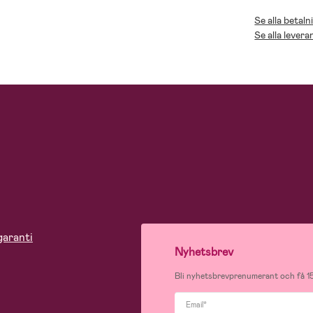
Se alla betaln
Se alla levera
garanti
Nyhetsbrev
Bli nyhetsbrevprenumerant och få 15
Email*