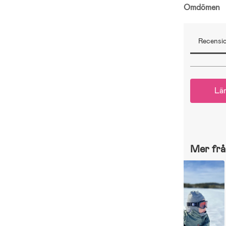
Omdömen
Recensio
Lä
Mer frå