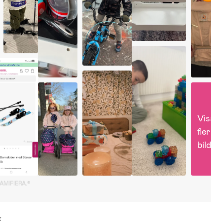
Visa 
fler 
bilder
GAMIFIERA.®
k