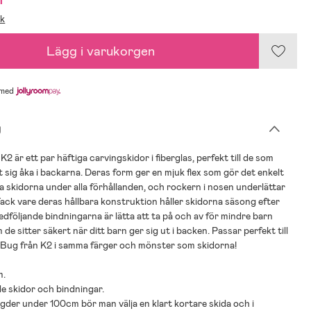
ik
Lägg i varukorgen
med
g
2 är ett par häftiga carvingskidor i fiberglas, perfekt till de som
rt sig åka i backarna. Deras form ger en mjuk flex som gör det enkelt
ra skidorna under alla förhållanden, och rockern i nosen underlättar
Tack vare deras hållbara konstruktion håller skidorna säsong efter
dföljande bindningarna är lätta att ta på och av för mindre barn
de sitter säkert när ditt barn ger sig ut i backen. Passar perfekt till
 Bug från K2 i samma färger och mönster som skidorna!
m.
de skidor och bindningar.
der under 100cm bör man välja en klart kortare skida och i