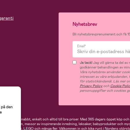
garanti
Nyhetsbrev
Bli nyhetsbrevprenumerant och få 15
Email*
Ja tack!
Jag vill gärna ta del a
godkänner behandlingen av mina
Våra nyhetsbrev använder cooki
intressen av våra erbjudanden,
för statistikändamål. Läs mer o
Privacy Policy
och
Cookie Poli
personuppgifter och cookies ge
 på den
e
 handlar du snabbt, enkelt och alltid till bra priser.
Med 365 dagars öppet köp och e
ukter för mamman, massor av inspirerande inredning, leksaker, babyprodukter och my
Neonate, Cybex, LEGO och många fler. Välkommen in och kika runt i Nordens största