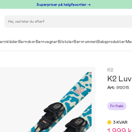
Superpriser på helgfavoriter →
Sök
arnkläder
Barnskor
Barnvagnar
Bilstolar
Barnrummet
Babyprodukter
Ma
K2
K2 Luv 
Art:
912015
Fri frakt
3 KVAR
1 999 k