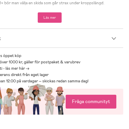
+ bör man välja en skida som går strax under kroppslängd.
Läs mer
k
s öppet köp
 över 1000 kr, gäller för postpaket & varubrev
i - läs mer här ->
everans direkt från eget lager
nnan 12:00 på vardagar – skickas redan samma dag!
Fråga communityt