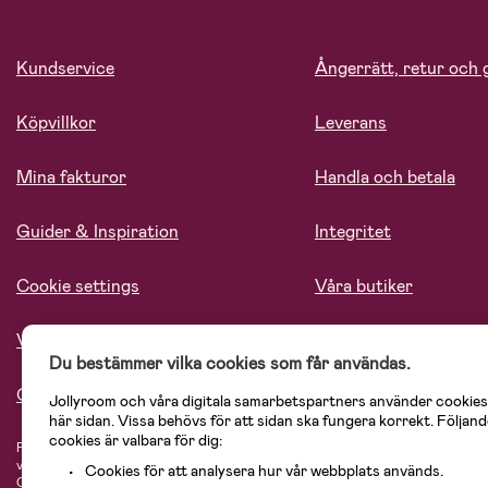
Kundservice
Ångerrätt, retur och 
Köpvillkor
Leverans
Mina fakturor
Handla och betala
Guider & Inspiration
Integritet
Cookie settings
Våra butiker
Vårt ansvar
Lediga tjänster
Du bestämmer vilka cookies som får användas.
Om oss
Jollyroom och våra digitala samarbetspartners använder cookies
här sidan. Vissa behövs för att sidan ska fungera korrekt. Följand
cookies är valbara för dig:
På Jollyroom.se hittar du ett stort utbud av produkter för barnfamiljen.
Hos oss
vårt sortiment hittar du barnvagnar, bilstolar, kläder för barn och baby, prod
Cookies för att analysera hur vår webbplats används.
Cosi, Baby Jogger, BabyBjörn, Didriksons, KidKraft, Ergobaby, Philips Avent, 