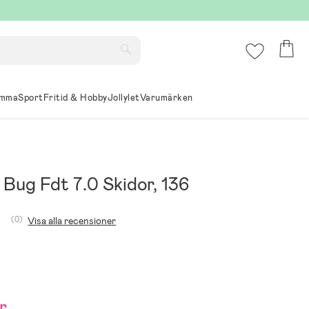
mma
Sport
Fritid & Hobby
Jollylet
Varumärken
Bug Fdt 7.0 Skidor, 136
(0)
Visa alla recensioner
r