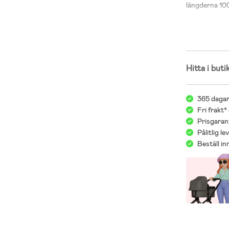
längderna 100
Hitta i buti
365 dagar
Fri frakt*
Prisgarant
Pålitlig l
Beställ i