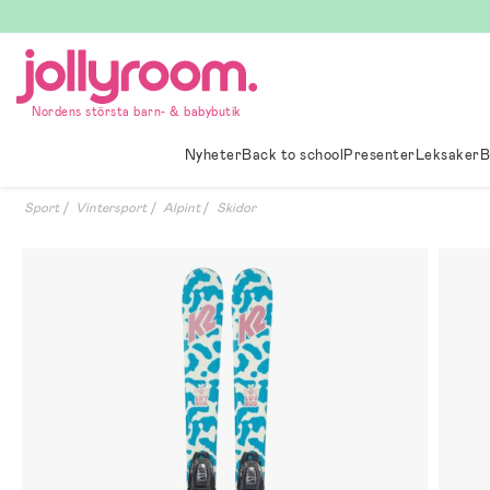
Hoppa
till
innehållet
Nordens största barn- & babybutik
Nyheter
Back to school
Presenter
Leksaker
B
Sport
Vintersport
Alpint
Skidor