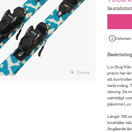
Se prishistor
Delbetala
Beskrivnin
Luv Bug från K
Zooma
precis har lä
att kontrolle
varje sväng. 
säsong. De me
samtidigt som 
pjäxorna Luv
Längd: 136 c
Innehåller bå
Angående läng