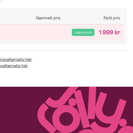
Gammalt pris
Nytt pris
1 999 kr
Lägsta pris
ingsalternativ här
nsalternativ här