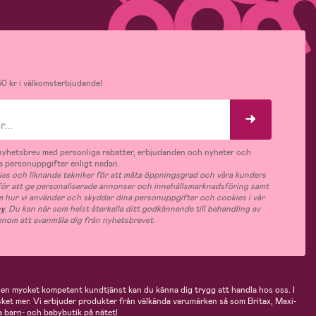
0 kr i välkomsterbjudande!
v nyhetsbrev med personliga rabatter, erbjudanden och nyheter och
 personuppgifter enligt nedan.
es och liknande tekniker för att mäta öppningsgrad och våra kunders
 för att ge personaliserade annonser och innehållsmarknadsföring samt
m hur vi använder och skyddar dina personuppgifter och cookies i vår
cy
. Du kan när som helst återkalla ditt godkännande till behandling av
nom att avanmäla dig från nyhetsbrevet.
n mycket kompetent kundtjänst kan du känna dig trygg att handla hos oss. I
cket mer. Vi erbjuder produkter från välkända varumärken så som Britax, Maxi-
 barn- och babybutik på nätet!