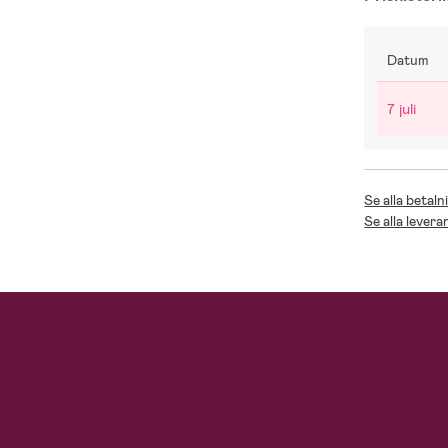
Datum
7 juli
Se alla betaln
Se alla levera