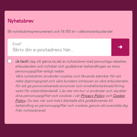
Nyhetsbrev
Bli nyhetsbrevprenumerant och få 150 kr i välkomsterbjudande!
Email*
Ja tack!
Jag vill gärna ta del av nyhetsbrev med personliga rabatter,
erbjudanden och nyheter och godkänner behandlingen av mina
personuppgifter enligt nedan.
Våra nyhetsbrev använder cookies och liknande tekniker för att
mäta öppningsgrad och våra kunders intressen av våra erbjudanden,
för att ge personaliserade annonser och innehållsmarknadsföring
samt för statistikändamål. Läs mer om hur vi använder och skyddar
dina personuppgifter och cookies i vår
Privacy Policy
och
Cookie
Policy
. Du kan när som helst återkalla ditt godkännande till
behandling av personuppgifter och cookies genom att avanmäla dig
från nyhetsbrevet.