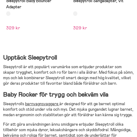
Sleepytroll Baby Bouncer
Sleepytroll Sängadapter, Vit
Adapter
329 kr
329 kr
Upptäck Sleepytroll
Sleepytroll är ett populärt varumärke som erbjuder produkter som
skapar trygghet, komfort och ro för barn i alla åldrar. Med fokus på sömn,
mys och lek kombinerar Sleepytroll smart design med hög kvalitet, vilket
gör deras produkter till favoriter bland både föräldrar och barn.
Baby Rocker för trygg och bekväm vila
Sleepytrolls
barnvagnsvaggare
är designad för att ge barnet optimal
komfort och stöd under vila och mys. Det mjuka gungandet lugnar barnet,
medan ergonomin och stabiliteten gör att föräldrar kan känna sig trygga.
För att göra användningen ännu smidigare erbjuder Sleepytroll olika
tillbehör som mjuka dynor, leksakshängare och skyddsfodral. Mångsidiga,
bekväma och roliga för barnet, samtidigt som de underlättar för